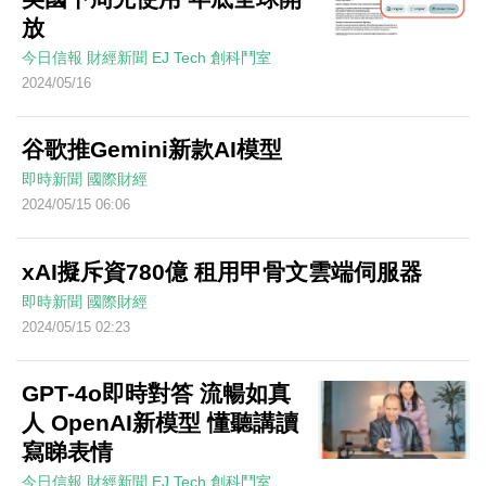
放
今日信報
財經新聞
EJ Tech 創科鬥室
2024/05/16
谷歌推Gemini新款AI模型
即時新聞
國際財經
2024/05/15 06:06
xAI擬斥資780億 租用甲骨文雲端伺服器
即時新聞
國際財經
2024/05/15 02:23
GPT-4o即時對答 流暢如真
人 OpenAI新模型 懂聽講讀
寫睇表情
今日信報
財經新聞
EJ Tech 創科鬥室