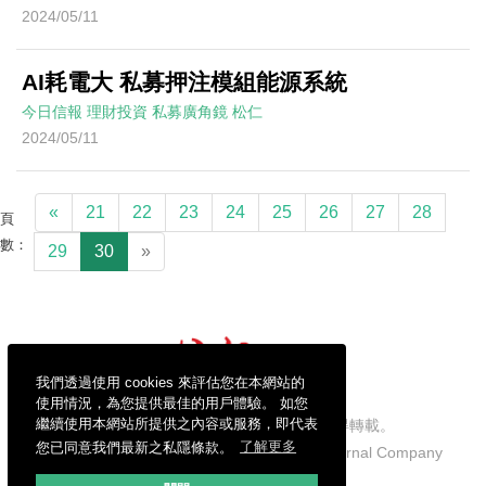
2024/05/11
AI耗電大 私募押注模組能源系統
今日信報
理財投資
私募廣角鏡
松仁
2024/05/11
«
21
22
23
24
25
26
27
28
頁
數：
29
30
»
我們透過使用 cookies 來評估您在本網站的
使用情況，為您提供最佳的用戶體驗。 如您
繼續使用本網站所提供之內容或服務，即代表
信報財經新聞有限公司版權所有，不得轉載。
您已同意我們最新之私隱條款。
了解更多
Copyright © 2026 Hong Kong Economic Journal Company
Limited. All rights reserved.