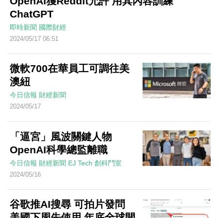
OpenAI獲Reddit允許 用其內容訓練
ChatGPT
即時新聞
國際財經
2024/05/17 06:51
微軟700在華員工可調往美
澳紐
今日信報
財經新聞
2024/05/17
「逼宮」風波關鍵人物
OpenAI科學總監離職
今日信報
財經新聞
EJ Tech 創科鬥室
2024/05/16
谷歌推AI搜尋 可拍片發問
美國下周先使用 年底全球開