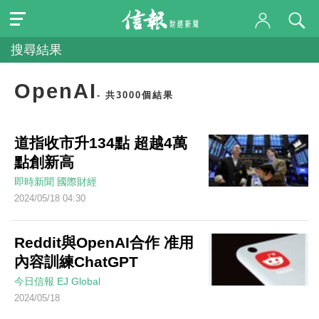
搜尋結果
OpenAI
- 共3000個結果
道指收市升134點 超越4萬
點創新高
即時新聞
國際財經
2024/05/18 04:30
Reddit與OpenAI合作 准用
內容訓練ChatGPT
今日信報
EJ Global
2024/05/18