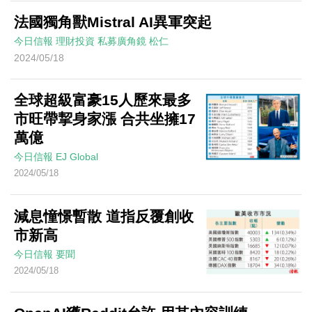
法國獨角獸Mistral AI異軍突起
今日信報
理財投資
私募廣角鏡
松仁
2024/05/18
全球超級富豪15人歷來最多
市旺帶挈身家漲 合共坐擁17
萬億
今日信報
EJ Global
2024/05/18
減息憧憬暫散 道指反覆創收
市新高
今日信報
要聞
2024/05/18