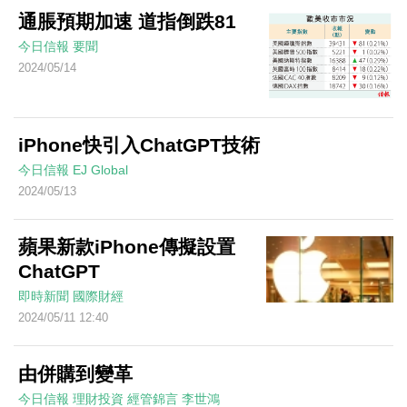
通脹預期加速 道指倒跌81
今日信報
要聞
2024/05/14
iPhone快引入ChatGPT技術
今日信報
EJ Global
2024/05/13
蘋果新款iPhone傳擬設置
ChatGPT
即時新聞
國際財經
2024/05/11 12:40
由併購到變革
今日信報
理財投資
經管錦言
李世鴻