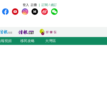
登入
註冊
|
訂閱 / 續訂
信報視頻
移民攻略
大灣區