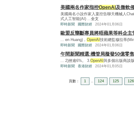
美國兩名作家指控
OpenAI
及微軟
美國兩名小說作家入稟控告聊天機械人Chat
式人工智能(AI) ...
全文
即時新聞
國際財經
2024年01月06日
歐盟反壟斷專員將晤蘋果等科企主
... en Huang)，
OpenAI
技術總監穆拉蒂(Mira 
即時新聞
國際財經
2024年01月06日
午間新聞精選:機管局擬發50億零售債
... 2)挫逾6%。 3.
OpenAI
與多個出版商談版
即時新聞
香港財經
2024年01月05日
頁數：
1
...
124
125
126