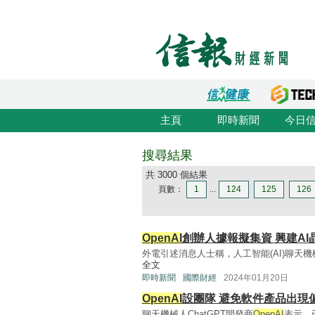
主頁
即時新聞
今日
搜尋結果
共 3000 個結果
頁數：
1
...
124
125
126
OpenAI
創辦人據報擬集資 興建AI
外電引述消息人士稱，人工智能(AI)聊天機械
全文
即時新聞
國際財經
2024年01月20日
OpenAI
設團隊 避免軟件產品出現
聊天機械人ChatGPT開發商
OpenAI
表示，