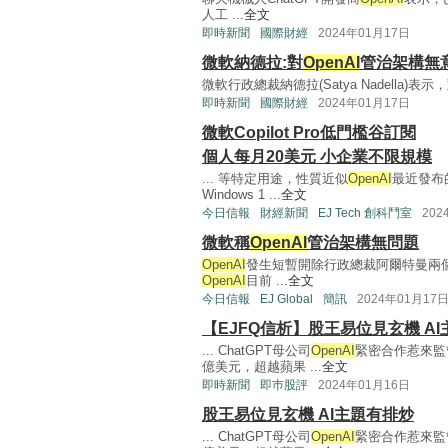
人工 ...
全文
即時新聞
國際財經
2024年01月17日
微軟納德拉:對
OpenAI
管治架構無
微軟行政總裁納德拉(Satya Nadella)
即時新聞
國際財經
2024年01月17日
微軟Copilot Pro低門檻谷訂閱
個人每月20美元 小企業不限規模
... 等特定用途，性質近似
OpenAI
最近發布的
Windows 1 ...
全文
今日信報
財經新聞
EJ Tech 創科鬥室
202
微軟稱
OpenAI
管治架構無問題
OpenAI
發生短暫開除行政總裁阿爾特曼兩
OpenAI
目前 ...
全文
今日信報
EJ Global
簡訊
2024年01月17
【EJFQ信析】股王易位見玄機 A
... ChatGPT母公司
OpenAI
緊密合作惹來監
億美元，超越蘋果 ...
全文
即時新聞
即巿股評
2024年01月16日
股王易位見玄機 AI主題有排炒
... ChatGPT母公司
OpenAI
緊密合作惹來監