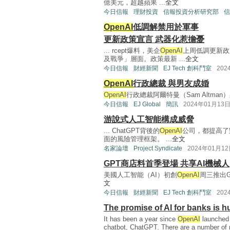
億美元，超越蘋果 ...
全文
今日信報
理財投資
信報投資分析研究部
信
OpenAI
低調解禁用於軍事
更新政策宣言 武器化惹擔憂
... rcept爆料，美企
OpenAI
上周低調更新政
及戰爭」層面。政策最新 ...
全文
今日信報
財經新聞
EJ Tech 創科鬥室
202
OpenAI
行政總裁 與男友成婚
OpenAI
行政總裁阿爾特曼（Sam Altman）
今日信報
EJ Global
簡訊
2024年01月13
游說式人工智能構成威脅
... ChatGPT背後的
OpenAI
公司，都提高了
面的風險管理框架。 ...
全文
名家論壇
Project Syndicate
2024年01月1
GPT商店料首季登場 共享AI機械人
美國人工智能（AI）初創
OpenAI
周三推出G
文
今日信報
財經新聞
EJ Tech 創科鬥室
202
The promise of AI for banks is 
It has been a year since
OpenAI
launched i
chatbot, ChatGPT. There are a number of 