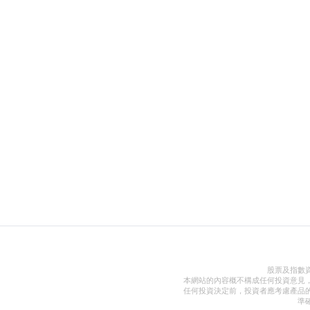
股票及指數
本網站的內容概不構成任何投資意見
任何投資決定前，投資者應考慮產品
準