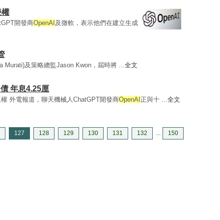
侵權
GPT開發商
OpenAI
及微軟，表示他們在建立生成
管
Murati)及策略總監Jason Kwon，屆時將 ...
全文
 年息4.25厘
權 外電報道，聊天機械人ChatGPT開發商
OpenAI
正與十 ...
全文
127
128
129
130
131
132
...
150