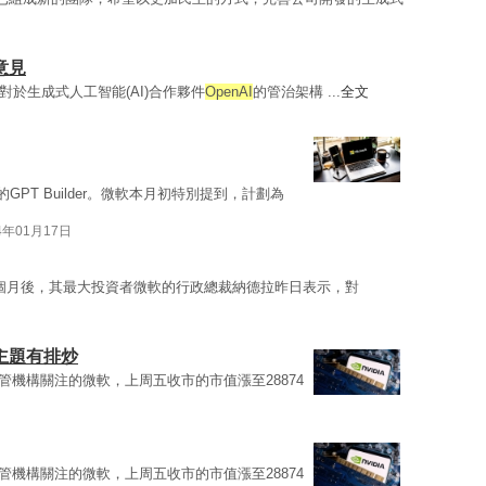
意見
表示，對於生成式人工智能(AI)合作夥件
OpenAI
的管治架構 ...
全文
GPT Builder。微軟本月初特別提到，計劃為
4年01月17日
個月後，其最大投資者微軟的行政總裁納德拉昨日表示，對
日
I主題有排炒
管機構關注的微軟，上周五收市的市值漲至28874
管機構關注的微軟，上周五收市的市值漲至28874