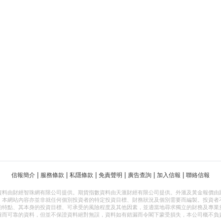
|
|
|
|
|
|
信報簡介
服務條款
私隱條款
免責聲明
廣告查詢
加入信報
聯絡信報
資料由財經智珠網有限公司提供。期貨指數資料由天滙財經有限公司提供。外滙及黃金報價由
，本網站內容亦並非就任何個別投資者的特定投資目標、財務狀況及個別需要而編製。投資者
的特點、其本身的投資目標、可承受的風險程度及其他因素，並適當地尋求獨立的財務及專業
確而可靠的資料，但並不保證資料絕對無誤，資料如有錯漏而令閣下蒙受損失，本公司概不負