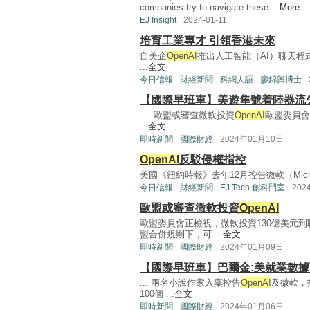
companies try to navigate these ...
More
EJ Insight
2024-01-11
培育工業專才 引領香港未來
自美企
OpenAI
推出人工智能（AI）聊天程式
...
全文
今日信報
財經新聞
科網人語
廖錦興博士
【國際早班車】美遊隼號着陸器流
... 歐盟或審查微軟投資
OpenAI
歐盟委員會
...
全文
即時新聞
國際財經
2024年01月10日
OpenAI
反駁侵權指控
美國《紐約時報》去年12月控告微軟（Micro
今日信報
財經新聞
EJ Tech 創科鬥室
202
歐盟或審查微軟投資
OpenAI
歐盟委員會正檢視，微軟投資130億美元到聊
盟合併規則下，可 ...
全文
即時新聞
國際財經
2024年01月09日
【國際早班車】巴爾金:美就業數據
... 兩名小說作家入稟控告
OpenAI
及微軟，
100個 ...
全文
即時新聞
國際財經
2024年01月06日