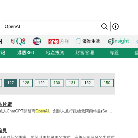
信報
港股360
地產投資
財富管理
專題
127
128
129
130
131
132
...
150
晶片廠
人ChatGPT開發商
OpenAI
、創辦人兼行政總裁阿爾特曼(Sa ...
偏見
已組成新的團隊，希望以更加民主的方式，完善公司開發的生成式