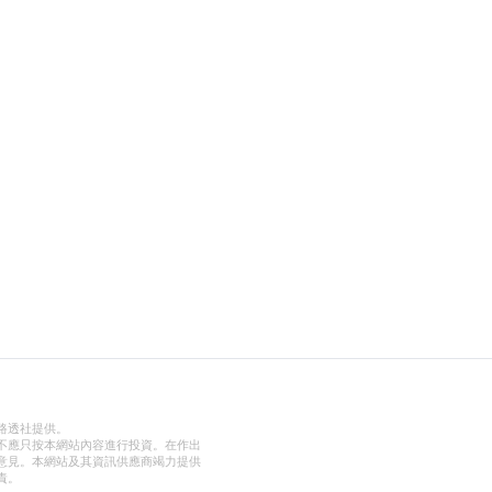
路透社提供。
不應只按本網站內容進行投資。在作出
意見。本網站及其資訊供應商竭力提供
責。