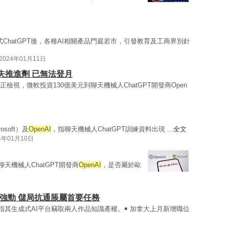
ChatGPT後，各種AI相關產品門庭若市，引發教育及工商界別針
2024年01月11日
失推進劑 已無法登月
正檢視，微軟投資130億美元到聊天機械人ChatGPT開發商Open
soft）及
OpenAI
，指聊天機械人ChatGPT訓練資料出現 ...
全文
4年01月10日
天機械人ChatGPT開發商
OpenAI
，是否屬於歐
強勁 儲局抗通脹屬首要任務
指其生成式AI平台竊取兩人作品知識產權。￭ 加拿大上月新增職位