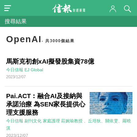
搜尋結果
OpenAI
- 共3000個結果
馬斯克初創xAI擬發股集資78億
今日信報
EJ Global
2023/12/07
Pai.ACT︰融合AI及接納與
承諾治療 為SEN家長提供心
理支援服務
今日信報
副刊文化
家庭護理
莊婉瑜教授 、丘培狄、關依雯、羅曉
淇
2023/12/07