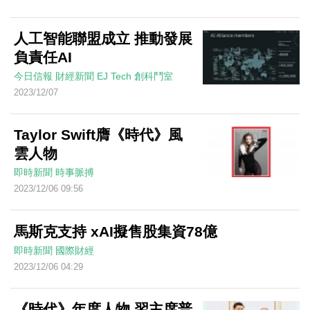
人工智能聯盟成立 推動發展
負責任AI
今日信報
財經新聞
EJ Tech 創科鬥室
2023/12/07
Taylor Swift膺《時代》風
雲人物
即時新聞
時事脈搏
2023/12/06 09:56
馬斯克支持 xAI擬售股集資78億
即時新聞
國際財經
2023/12/06 04:29
《時代》年度人物 習主席普