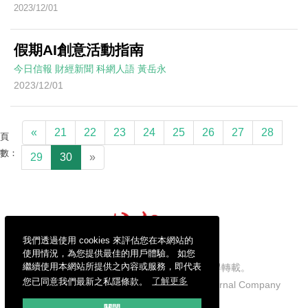
2023/12/01
假期AI創意活動指南
今日信報
財經新聞
科網人語
黃岳永
2023/12/01
«
21
22
23
24
25
26
27
28
頁
數：
29
30
»
我們透過使用 cookies 來評估您在本網站的
使用情況，為您提供最佳的用戶體驗。 如您
繼續使用本網站所提供之內容或服務，即代表
信報財經新聞有限公司版權所有，不得轉載。
您已同意我們最新之私隱條款。
了解更多
Copyright © 2026 Hong Kong Economic Journal Company
Limited. All rights reserved.
關閉