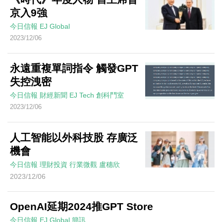
京入9強
今日信報
EJ Global
2023/12/06
永遠重複單詞指令 觸發GPT
失控洩密
今日信報
財經新聞
EJ Tech 創科鬥室
2023/12/06
人工智能以外科技股 存廣泛
機會
今日信報
理財投資
行業微觀
盧穗欣
2023/12/06
OpenAI延期2024推GPT Store
今日信報
EJ Global
簡訊