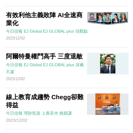
有效利他主義敗陣 AI全速商
業化
今日信報
EJ Global
EJ GLOBAL plus 信觀點
2023/12/02
阿爾特曼權鬥高手 三度退敵
今日信報
EJ Global
EJ GLOBAL plus 深藏
不露
2023/12/02
線上教育成趨勢 Chegg卻難
得益
今日信報
理財投資
上善若水
姚穎謙
2023/12/02