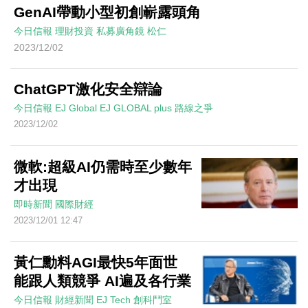
GenAI帶動小型初創嶄露頭角
今日信報
理財投資
私募廣角鏡
松仁
2023/12/02
ChatGPT激化安全辯論
今日信報
EJ Global
EJ GLOBAL plus 路線之爭
2023/12/02
微軟:超級AI仍需時至少數年
才出現
即時新聞
國際財經
2023/12/01 12:47
黃仁勳料AGI最快5年面世
能跟人類競爭 AI遍及各行業
今日信報
財經新聞
EJ Tech 創科鬥室