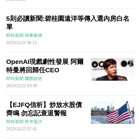
5則必讀新聞:碧桂園遠洋等傳入選內房白名
單
即時新聞
時事脈搏
2023/11/22 06:12
OpenAI現戲劇性發展 阿爾
特曼將回歸任CEO
即時新聞
國際財經
2023/11/22 03:38
【EJFQ信析】炒放水股債
齊鳴 勿忘記衰退警報
即時新聞
即巿股評
2023/11/22 07:41