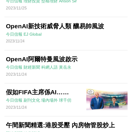
今日信報
理財投資
型格理財
Anson Sir
2023/11/25
OpenAI新技術威脅人類 釀易帥風波
今日信報
EJ Global
2023/11/24
OpenAI阿爾特曼風波啟示
今日信報
財經新聞
科網人語
黃岳永
2023/11/24
假如FIFA主席係AI……
今日信報
副刊文化
場內場外
球千仞
2023/11/24
午間新聞精選:港股受壓 內房物管股炒上