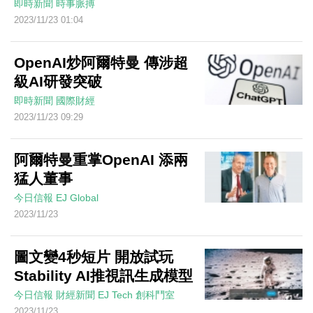
即時新聞
時事脈搏
2023/11/23 01:04
OpenAI炒阿爾特曼 傳涉超
級AI研發突破
即時新聞
國際財經
2023/11/23 09:29
阿爾特曼重掌OpenAI 添兩
猛人董事
今日信報
EJ Global
2023/11/23
圖文變4秒短片 開放試玩
Stability AI推視訊生成模型
今日信報
財經新聞
EJ Tech 創科鬥室
2023/11/23