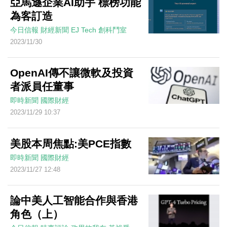
亞馬遜企業AI助手 標榜功能
為客訂造
今日信報
財經新聞
EJ Tech 創科鬥室
2023/11/30
OpenAI傳不讓微軟及投資
者派員任董事
即時新聞
國際財經
2023/11/29 10:37
美股本周焦點:美PCE指數
即時新聞
國際財經
2023/11/27 12:48
論中美人工智能合作與香港
角色（上）