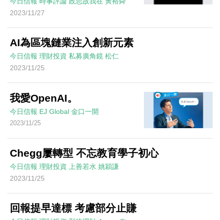
今日信報
時事評論
政思故我在
黃裕舜
2023/11/27
AI為區塊鏈業注入創新元素
今日信報
理財投資
私募廣角鏡
松仁
2023/11/25
我愛OpenAI。
今日信報
EJ Global
金口一開
2023/11/25
Chegg屢轉型 不忘教育學子初心
今日信報
理財投資
上善若水
姚穎謙
2023/11/25
回報提早達標 考慮部分止賺