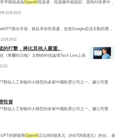
非常早期就成為
OpenAI
投資者，投資條件相當好。當時AI世界中，
23年10月26日
atGPT推出市場，掀起革命性震盪，促使Google必須主動回應，
年10月26日
造成的打擊，將比其他人嚴重。
）在《華爾街日報》主辦的科技論壇Tech Live上表
21日
tGPT類似人工智能AI大模型的多家中國私營公司之一。據公司聲
譜投資
tGPT類似人工智能AI大模型的多家中國私營公司之一。據公司聲
tGPT的開發商
OpenAI
正以860億美元（約6708億港元）的估 ...
全