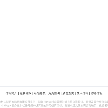
|
|
|
|
|
|
信報簡介
服務條款
私隱條款
免責聲明
廣告查詢
加入信報
聯絡信報
資料由財經智珠網有限公司提供。期貨指數資料由天滙財經有限公司提供。外滙及黃金報價由
，本網站內容亦並非就任何個別投資者的特定投資目標、財務狀況及個別需要而編製。投資者