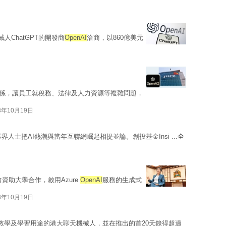
日
人ChatGPT的開發商
OpenAI
洽商，以860億美元
係，讓員工就稅務、法律及人力資源等複雜問題，
3年10月19日
界人士把AI熱潮與當年互聯網崛起相提並論。創投基金Insi ...
全
資會資助大學合作，啟用Azure
OpenAI
服務的生成式
3年10月19日
教學及學習用途的港大聊天機械人，並在推出的首20天錄得超過