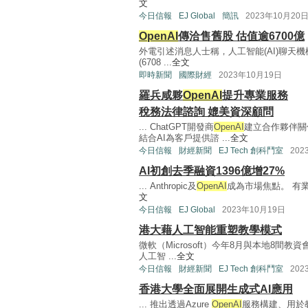
文
今日信報
EJ Global
簡訊
2023年10月20
OpenAI
傳洽售舊股 估值逾6700億
外電引述消息人士稱，人工智能(AI)聊天機械
(6708 ...
全文
即時新聞
國際財經
2023年10月19日
羅兵咸夥
OpenAI
提升專業服務
稅務法律諮詢 媲美資深顧問
... ChatGPT開發商
OpenAI
建立合作夥伴關
結合AI為客戶提供諮 ...
全文
今日信報
財經新聞
EJ Tech 創科鬥室
202
AI初創去季融資1396億增27%
... Anthropic及
OpenAI
成為市場焦點。 有業
文
今日信報
EJ Global
2023年10月19日
港大藉人工智能重塑教學模式
微軟（Microsoft）今年8月與本地8間教
人工智 ...
全文
今日信報
財經新聞
EJ Tech 創科鬥室
202
香港大學全面展開生成式AI應用
... 推出透過Azure
OpenAI
服務構建、用於