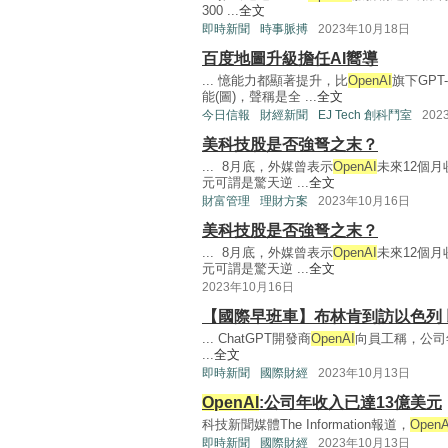
300 ...
全文
即時新聞
時事脈搏
2023年10月18日
百度地圖升級擔任AI嚮導
... 憶能力都顯著提升，比
OpenAI
旗下GPT
能(圖)，聲稱是全 ...
全文
今日信報
財經新聞
EJ Tech 創科鬥室
202
美科技股是否強弩之末？
... 8月底，外媒曾表示
OpenAI
未來12個月
元可謂是驚天逆 ...
全文
財富管理
理財方案
2023年10月16日
美科技股是否強弩之末？
... 8月底，外媒曾表示
OpenAI
未來12個月
元可謂是驚天逆 ...
全文
2023年10月16日
【國際早班車】布林肯到訪以色列
... ChatGPT開發商
OpenAI
向員工稱，公司年
...
全文
即時新聞
國際財經
2023年10月13日
OpenAI
:公司年收入已達13億美元
科技新聞媒體The Information報道，
OpenA
即時新聞
國際財經
2023年10月13日