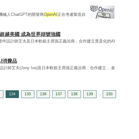
械人ChatGPT的開發商
OpenAI
正在考慮製造自
超越美國 成為世界頭號強國
硬件設計師艾夫及日本軟銀主席孫正義洽商，合作建立普及化的AI
I消費品
計師艾夫(Jony Ive)及日本軟銀主席孫正義洽商，合作建立 ...
全
134
135
136
137
138
139
...
150