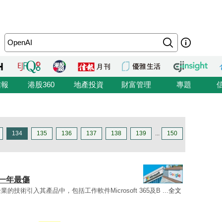
信報
港股360
地產投資
財富管理
專題
134
135
136
137
138
139
...
150
%一年最傷
的技術引入其產品中，包括工作軟件Microsoft 365及B ...
全文