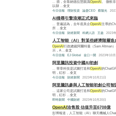
... 措，全靠納德拉慧眼識
OpenAI
。 微軟
以隸 ...
全文
今日信報
理財投資
論盡CEO
蔡陽光
20
AI搜尋引擎浪潮正式來臨
... 普遍認為，去年底美企
OpenAI
主導的Ch
所 ...
全文
今日信報
財經新聞
科網人語
王盎
2023
人工智能（AI）對某些經濟階層
OpenAI
行政總裁阿爾特曼（Sam Altman
示，A ...
全文
今日信報
EJ Global
金口一開
2023年10月
阿里騰訊投資中國AI初創
... 華章科技是試圖打造和
OpenAI
的Cha
明，紅杉 ...
全文
今日信報
財經新聞
2023年10月21日
阿里騰訊參與人工智能初創公司智
... 這家公司是試圖打造和
OpenAI
的Cha
明，紅杉 ...
全文
即時新聞
中國財經
2023年10月20日
OpenAI
洽售股 估值升至6708億
彭博報道，人工智能（AI）聊天機械人Cha