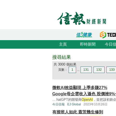
主頁
即時新聞
今日
搜尋結果
共 3000 個結果
頁數：
1
...
131
132
133
微軟AI效益顯現 上季多賺27%
Google母企雲收入遜色 股價挫9
... hatGPT的開發商
OpenAI
，並把該初創企業
今日信報
EJ Global
2023年10月26日
有接班人如此 蓋茨幾生修到