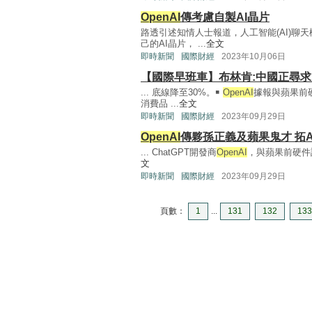
OpenAI
傳考慮自製AI晶片
路透引述知情人士報道，人工智能(AI)聊天機
己的AI晶片， ...
全文
即時新聞
國際財經
2023年10月06日
【國際早班車】布林肯:中國正尋求
... 底線降至30%。￭
OpenAI
據報與蘋果前
消費品 ...
全文
即時新聞
國際財經
2023年09月29日
OpenAI
傳夥孫正義及蘋果鬼才 拓A
... ChatGPT開發商
OpenAI
，與蘋果前硬件設
文
即時新聞
國際財經
2023年09月29日
頁數：
1
...
131
132
133