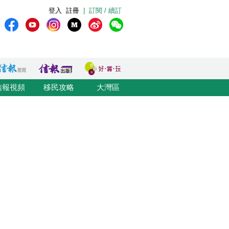
登入
註冊
|
訂閱 / 續訂
信報視頻
移民攻略
大灣區