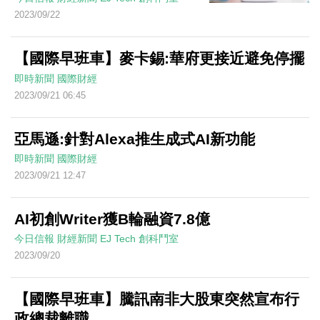
2023/09/22
【國際早班車】麥卡錫:華府更接近避免停擺
即時新聞
國際財經
2023/09/21 06:45
亞馬遜:針對Alexa推生成式AI新功能
即時新聞
國際財經
2023/09/21 12:47
AI初創Writer獲B輪融資7.8億
今日信報
財經新聞
EJ Tech 創科鬥室
2023/09/20
【國際早班車】騰訊南非大股東突然宣布行
政總裁離職