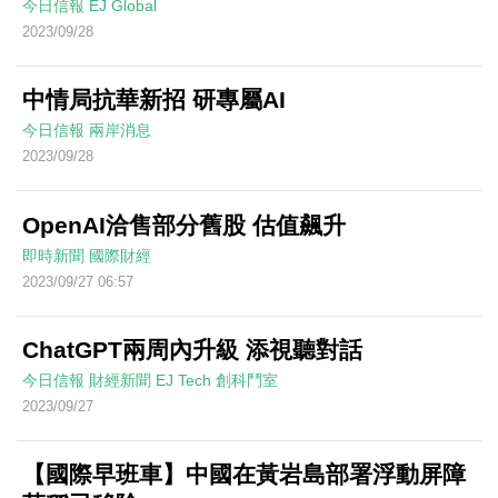
今日信報
EJ Global
2023/09/28
中情局抗華新招 研專屬AI
今日信報
兩岸消息
2023/09/28
OpenAI洽售部分舊股 估值飆升
即時新聞
國際財經
2023/09/27 06:57
ChatGPT兩周內升級 添視聽對話
今日信報
財經新聞
EJ Tech 創科鬥室
2023/09/27
【國際早班車】中國在黃岩島部署浮動屏障