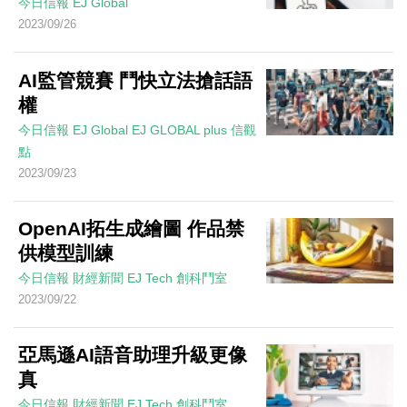
今日信報
EJ Global
2023/09/26
AI監管競賽 鬥快立法搶話語
權
今日信報
EJ Global
EJ GLOBAL plus 信觀
點
2023/09/23
OpenAI拓生成繪圖 作品禁
供模型訓練
今日信報
財經新聞
EJ Tech 創科鬥室
2023/09/22
亞馬遜AI語音助理升級更像
真
今日信報
財經新聞
EJ Tech 創科鬥室