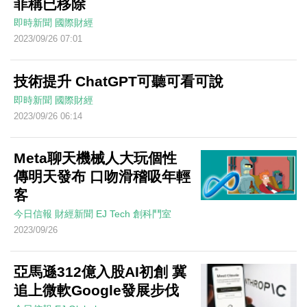
菲稱已移除
即時新聞
國際財經
2023/09/26 07:01
技術提升 ChatGPT可聽可看可說
即時新聞
國際財經
2023/09/26 06:14
Meta聊天機械人大玩個性
傳明天發布 口吻滑稽吸年輕
客
今日信報
財經新聞
EJ Tech 創科鬥室
2023/09/26
亞馬遜312億入股AI初創 冀
追上微軟Google發展步伐