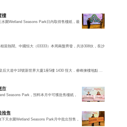
節賣樓
Wetland Seasons Park日內取得售樓紙，最
當熱鬧。中國恒大（03333）本周兩盤齊發，共涉308伙，長沙
皇后大道中18號新世界大廈1座5樓 1430 恆大．睿峰揀樓地點 ...
假應市
nd Seasons Park，預料本月中可獲批售樓紙，
前後推售
水圍Wetland Seasons Park月中批出預售，