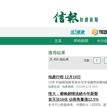
主頁
即時新聞
今日
搜尋結果
共 455 個結果
頁數：
1
...
地產行程 12月19日
1230 利嘉閣地產香港住宅市場趨勢前瞻地點：灣仔
地產投資
地產新聞
2019年12月18日
恆大．睿峰銷情淡絕今年新盤
首天沽16伙 佔推售量僅12.5%
本月不少新盤推售，中國恒大（03333