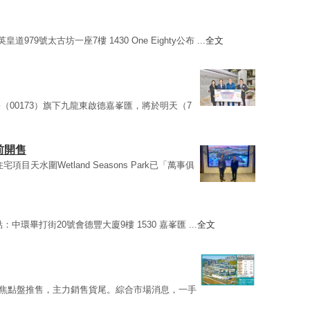
979號太古坊一座7樓 1430 One Eighty公布 ...
全文
00173）旗下九龍東啟德嘉峯匯，將於明天（7
假前開售
目天水圍Wetland Seasons Park已「萬事俱
標地點：中環畢打街20號會德豐大廈9樓 1530 嘉峯匯 ...
全文
未有焦點盤推售，主力銷售貨尾。綜合市場消息，一手