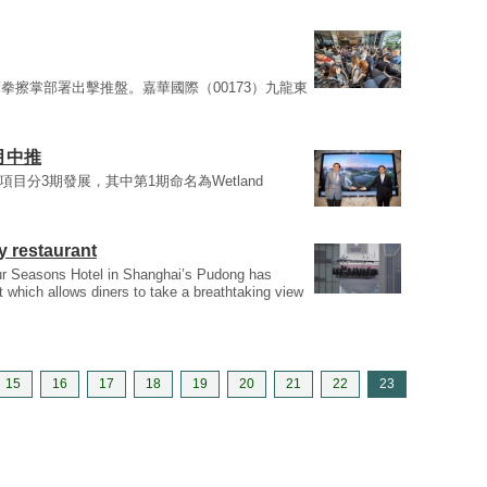
拳擦掌部署出擊推盤。嘉華國際（00173）九龍東
下月中推
項目分3期發展，其中第1期命名為Wetland
ky restaurant
our Seasons Hotel in Shanghai’s Pudong has
t which allows diners to take a breathtaking view
15
16
17
18
19
20
21
22
23