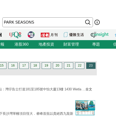
信報
港股360
地產投資
財富管理
專題
15
16
17
18
19
20
21
22
23
告士打道181至185號中怡大廈13樓 1430 Wetla ...
全文
）旗下長沙灣單幢項目恆大．睿峰首批以貴絕西九龍新