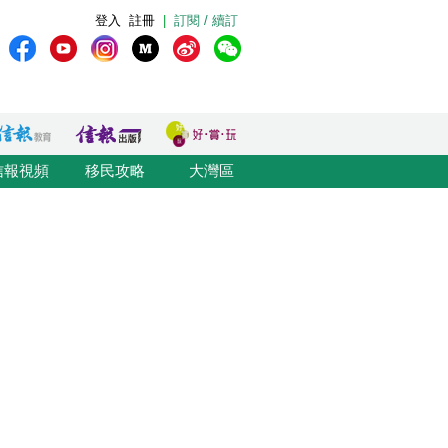
登入
註冊
|
訂閱 / 續訂
信報視頻
移民攻略
大灣區