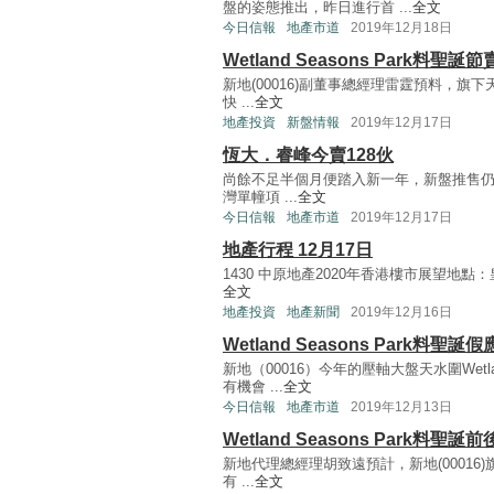
盤的姿態推出，昨日進行首 ...
全文
今日信報
地產市道
2019年12月18日
Wetland Seasons Park料聖誕
新地(00016)副董事總經理雷霆預料，旗下天水圍
快 ...
全文
地產投資
新盤情報
2019年12月17日
恆大．睿峰今賣128伙
尚餘不足半個月便踏入新一年，新盤推售仍相
灣單幢項 ...
全文
今日信報
地產市道
2019年12月17日
地產行程 12月17日
1430 中原地產2020年香港樓市展望地點：
全文
地產投資
地產新聞
2019年12月16日
Wetland Seasons Park料聖誕
新地（00016）今年的壓軸大盤天水圍Wetla
有機會 ...
全文
今日信報
地產市道
2019年12月13日
Wetland Seasons Park料聖誕
新地代理總經理胡致遠預計，新地(00016)旗下天
有 ...
全文