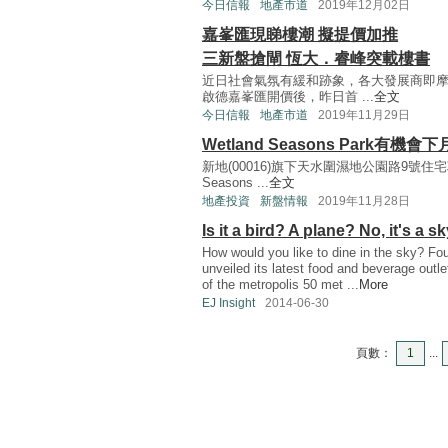
今日信報
地產市道
2019年12月02日
嘉峯匯現睇樓潮 擬提價加推
三新盤搶閘 恆大．睿峰突載樓書
近日社會氣氛有緩和跡象，各大發展商即摩
啟德嘉峯匯開價後，昨日首 ...
全文
今日信報
地產市道
2019年11月29日
Wetland Seasons Park有機會
新地(00016)旗下天水圍濕地公園路9號住宅
Seasons ...
全文
地產投資
新盤情報
2019年11月28日
Is it a bird? A plane? No, it's a s
How would you like to dine in the sky? F
unveiled its latest food and beverage outle
of the metropolis 50 met ...
More
EJ Insight
2014-06-30
頁數：
1
...