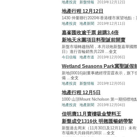
地產投資
新盤情報
2019年12月12日
地產行程 12月12日
1430 仲量聯行2020年香港樓市展望地點：英皇道
地產投資
地產新聞
2019年12月11日
嘉峯匯收逾千票 超購3.4倍
新地天水圍項目料聖誕前開賣
新盤市場轉趨熱鬧，本月頭炮新盤嘉華國際（
日）進行首輪銷售共228 ...
全文
今日信報
地產市道
2019年12月06日
Wetland Seasons Park冀聖誕
新地(00016)副董事總經理雷霆表示，旗下住宅項
備 ...
全文
地產投資
新盤情報
2019年12月05日
地產行程 12月5日
1000 山頂Mount Nicholson 第一期招
地產投資
地產新聞
2019年12月04日
佳明膺11月賣樓吸金雙料王
新盤成交1316伙 明翹匯暢銷帶挈
新盤過去周末（11月30日及12月1日）
市場兩天共錄得約38宗 ...
全文