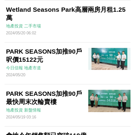
Wetland Seasons Park高層兩房月租1.25
萬
地產投資
二手市場
2024/05/20 06:02
PARK SEASONS加推90戶
呎價15122元
今日信報
地產市道
2024/05/20
PARK SEASONS加推90戶
最快周末次輪賣樓
地產投資
新盤情報
2024/05/19 03:16