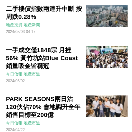
二手樓價指數兩連升中斷 按
周跌0.28%
地產投資
地產新聞
2024/05/03 04:17
一手成交僅1848宗 月挫
56% 黃竹坑站Blue Coast
銷量吸金皆稱冠
今日信報
地產市道
2024/05/02
PARK SEASONS兩日沽
120伙佔70% 會地調升全年
銷售目標至200億
今日信報
地產市道
2024/04/22