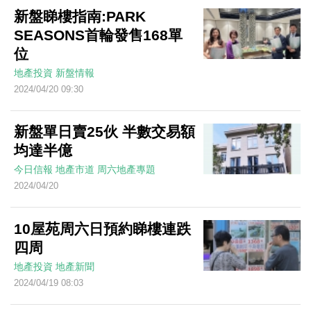
新盤睇樓指南:PARK
SEASONS首輪發售168單
位
地產投資
新盤情報
2024/04/20 09:30
新盤單日賣25伙 半數交易額
均達半億
今日信報
地產市道
周六地產專題
2024/04/20
10屋苑周六日預約睇樓連跌
四周
地產投資
地產新聞
2024/04/19 08:03