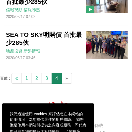
首批最少285伙
信報視頻
信報睇盤
2020/06/17 07:02
SEA TO SKY明開價 首批最
少285伙
地產投資
新盤情報
2020/06/17 03:46
«
1
2
3
4
»
頁數：
我們透過使用 cookies 來評估您在本網站的
使用情況，為您提供最佳的用戶體驗。 如您
繼續使用本網站所提供之內容或服務，即代表
信報財經新聞有限公司版權所有，不得轉載。
您已同意我們最新之私隱條款。
了解更多