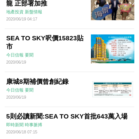
龍 正部署加推
地產投資
新盤情報
2020/06/19 04:17
SEA TO SKY呎價15823貼
市
今日信報
要聞
2020/06/19
康城8期補價曾創紀錄
今日信報
要聞
2020/06/19
5則必讀新聞:SEA TO SKY首批643萬入場
即時新聞
時事脈搏
2020/06/18 07:15