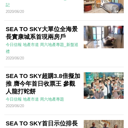
記
2020/06/20
SEA TO SKY大單位全海景
長實康城系首現兩房戶
今日信報
地產市道
周六地產專題_新盤巡
禮
2020/06/20
SEA TO SKY超購3.8倍擬加
推 膺今年首日收票王 參觀
人龍打蛇餅
今日信報
地產市道
周六地產專題
2020/06/20
SEA TO SKY首日示位排長