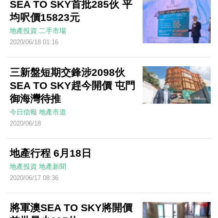
SEA TO SKY首批285伙 平
均呎價15823元
地產投資
二手市場
2020/06/18 01:16
三新盤短期交鋒涉2098伙
SEA TO SKY趕今開價 屯門
御海灣待推
今日信報
地產市道
2020/06/18
地產行程 6月18日
地產投資
地產新聞
2020/06/17 08:36
將軍澳SEA TO SKY將開價