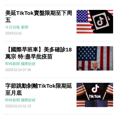
美延TikTok賣盤限期至下周
五
今日信報
要聞
2020/11/16
【國際早班車】美多確診18
萬宗 特:盡早批疫苗
即時新聞
國際財經
2020/11/14 07:46
字節跳動剝離TikTok限期延
至月底
即時新聞
國際財經
2020/11/14 01:23