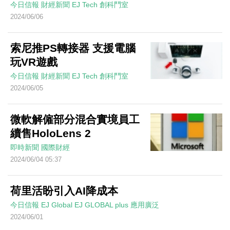
今日信報
財經新聞
EJ Tech 創科鬥室
2024/06/06
索尼推PS轉接器 支援電腦
玩VR遊戲
今日信報
財經新聞
EJ Tech 創科鬥室
2024/06/05
微軟解僱部分混合實境員工
續售HoloLens 2
即時新聞
國際財經
2024/06/04 05:37
荷里活盼引入AI降成本
今日信報
EJ Global
EJ GLOBAL plus 應用廣泛
2024/06/01