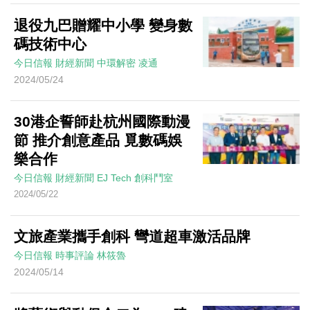
退役九巴贈耀中小學 變身數
碼技術中心
今日信報
財經新聞
中環解密
凌通
2024/05/24
30港企誓師赴杭州國際動漫
節 推介創意產品 覓數碼娛
樂合作
今日信報
財經新聞
EJ Tech 創科鬥室
2024/05/22
文旅產業攜手創科 彎道超車激活品牌
今日信報
時事評論
林筱魯
2024/05/14