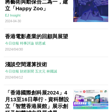
將藝術與動保合二為一，建
立「Happy Zoo」
EJ Insight
2024-04-30
香港電影產業的回顧與展望
今日信報
時事評論
胡恩威
2024/04/30
淺談空間運算技術
今日信報
財經新聞
五次元
林國誠
2024/04/12
「香港國際創科展2024」4
月13至16日舉行 - 資科辦設
立「智慧香港展館」展示創