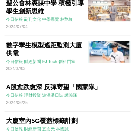
聖公會林裘謀中學 積極引導
學生創新思維
今日信報
副刊文化
中學導覽
林艷虹
2024/07/04
數字孿生模型遙距監測大廈
供電
今日信報
財經新聞
EJ Tech 創科鬥室
2024/07/03
A股愈跌愈深 反彈寄望「國家隊」
今日信報
理財投資
滬深港日誌
譚曉涵
2024/06/25
大廈室內5G覆蓋標籤計劃
今日信報
財經新聞
五次元
林國誠