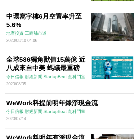
中環寫字樓6月空置率升至
5.6%
地產投資
工商舖市道
2020/08/10 04:06
全球586獨角獸值15萬億 近
八成來自中美 螞蟻最重磅
今日信報
財經新聞
StartupBeat 創科鬥室
2020/08/05
WeWork料提前明年錄淨現金流
今日信報
財經新聞
StartupBeat 創科鬥室
2020/07/14
WeWork料明年有淨現金流