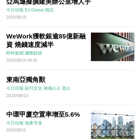
亞馬遜擬擴建美辦公室增人手
今日信報
EJ Global
簡訊
2020/08/19
WeWork獲軟銀逾85億新融
資 燒錢速度減半
即時新聞
國際財經
2020/08/14 09:50
東南亞獨角獸
今日信報
副刊文化
俺俺占占
老占
2020/08/12
中環甲廈空置率增至5.6%
今日信報
地產市道
2020/08/11