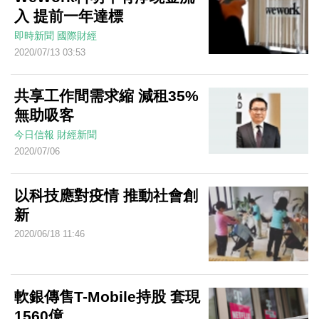
入 提前一年達標
即時新聞
國際財經
2020/07/13 03:53
共享工作間需求縮 減租35%
無助吸客
今日信報
財經新聞
2020/07/06
以科技應對疫情 推動社會創
新
2020/06/18 11:46
軟銀傳售T-Mobile持股 套現
1560億