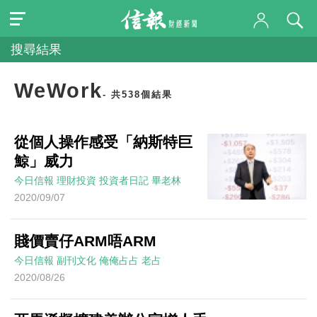
搜尋結果
WeWork
- 共538個結果
從個人操作感受「納斯特巨
鯨」威力
今日信報
理財投資
投資者日記
畢老林
2020/09/07
賤價賣仔ARM唔ARM
今日信報
副刊文化
俺俺占占
老占
2020/08/26