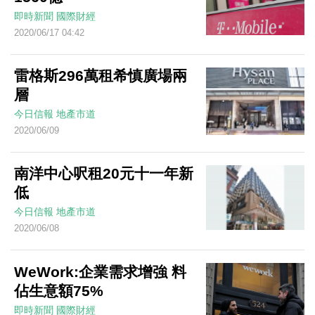
即時新聞
國際財經
2020/06/17 04:42
雷格斯296萬租希慎廣場兩
層
今日信報
地產市道
2020/06/09
南洋中心呎租20元十一年新
低
今日信報
地產市道
2020/06/08
WeWork:企業需求增強 料
佔生意額75%
即時新聞
國際財經