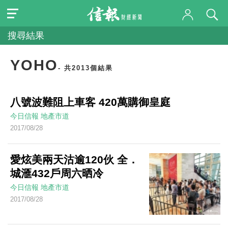
搜尋結果
YOHO
- 共2013個結果
八號波難阻上車客 420萬購御皇庭
今日信報
地產市道
2017/08/28
愛炫美兩天沽逾120伙 全．
城滙432戶周六晒冷
今日信報
地產市道
2017/08/28