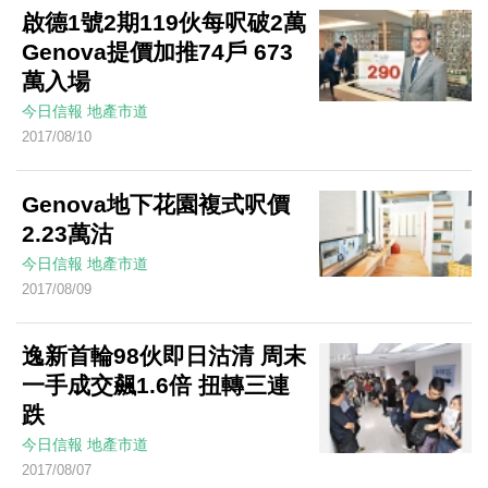
啟德1號2期119伙每呎破2萬
Genova提價加推74戶 673
萬入場
今日信報
地產市道
2017/08/10
Genova地下花園複式呎價
2.23萬沽
今日信報
地產市道
2017/08/09
逸新首輪98伙即日沽清 周末
一手成交飆1.6倍 扭轉三連
跌
今日信報
地產市道
2017/08/07