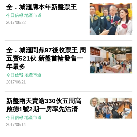
全．城滙膺本年新盤票王
今日信報
地產市道
2017/08/22
全．城滙問鼎97後收票王 周
五賣521伙 新盤首輪發售一
年最多
今日信報
地產市道
2017/08/21
新盤兩天賣逾330伙五周高
啟德1號2期一房率先沽清
今日信報
地產市道
2017/08/14