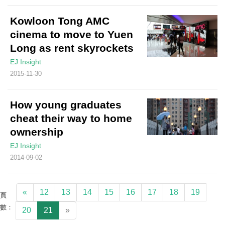
Kowloon Tong AMC
cinema to move to Yuen
Long as rent skyrockets
EJ Insight
2015-11-30
How young graduates
cheat their way to home
ownership
EJ Insight
2014-09-02
«
12
13
14
15
16
17
18
19
頁
數：
20
21
»