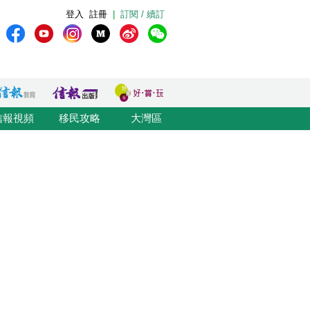
登入
註冊
|
訂閱 / 續訂
信報視頻
移民攻略
大灣區