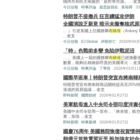
橫跨共和民主兩黨的「新對華共識」 ...
全
今日信報
時事評論
政思故我在
黃裕舜
2
特朗普不提撤兵 狂言續猛攻伊朗
全國演說乏新意 暗示未擬奪核武原
... ）引述美國上任國務卿
布林肯
（Antony
...
全文
今日信報
EJ Global
伊朗存亡
2026年04月
「特」色戰術多變 免陷伊戰泥沼
... 。美國上一屆的國務卿
布林肯
已經擔憂
數量，能夠比精緻卻昂貴的美國軍火 ...
全
今日信報
時事評論
丁學良
2026年03月11
國際早班車丨特朗普突宣布將南韓商
特朗普突宣布將南韓商品關稅提高至25%
達成的貿易協議 ...
全文
即時新聞
國際財經
2026年01月27日
美軍航母進入中央司令部印度洋責
美國中央司令部周一宣布，「林肯號」航空母艦(U
東，加強 ...
全文
即時新聞
時事脈搏
2026年01月27日
國慶76周年 美國務院恢復祝賀慣例
朝俄元首致電習近平 盼加強友好合