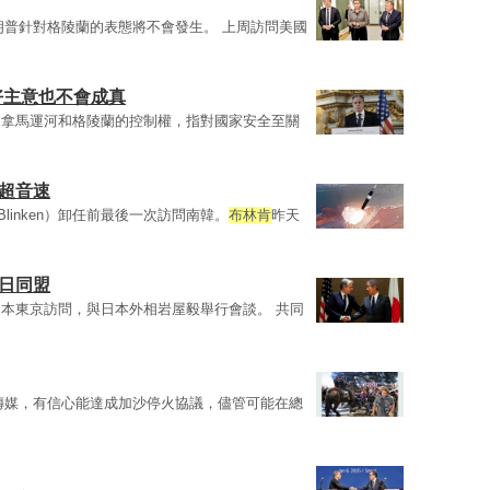
朗普針對格陵蘭的表態將不會發生。 上周訪問美國
好主意也不會成真
巴拿馬運河和格陵蘭的控制權，指對國家安全至關
超音速
y Blinken）卸任前最後一次訪問南韓。
布林肯
昨天
日同盟
本東京訪問，與日本外相岩屋毅舉行會談。 共同
傳媒，有信心能達成加沙停火協議，儘管可能在總