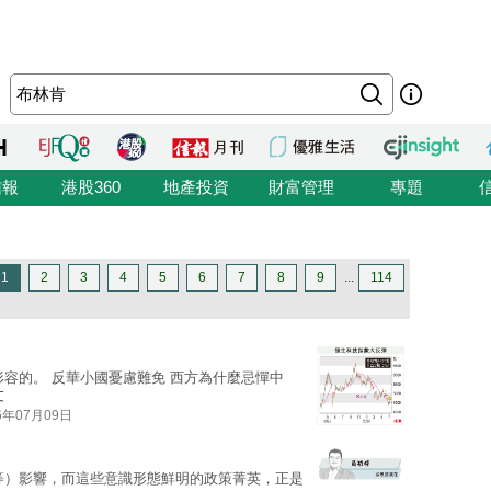
信報
港股360
地產投資
財富管理
專題
1
2
3
4
5
6
7
8
9
...
114
形容的。 反華小國憂慮難免 西方為什麼忌憚中
文
6年07月09日
等）影響，而這些意識形態鮮明的政策菁英，正是