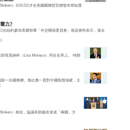
y Blinken）10月2日才在美國國務院官網發布簡短聲
影響力?
20日在紐約參加美國智庫「外交關係委員會」座談會時表示，過去
日
部長莫納科（Lisa Monaco）同在名單上。 特朗
國新一任國務卿。魯比奧一貫對中國取態強硬，主
文
y Blinken）相信，協議有助最終達成「兩國」方