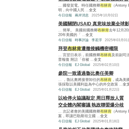
... 國發賀電。時任國務卿
布林肯
（Anton
明，向中國人民 ...
全文
今日信報
兩岸消息
2025年10月02日
美國關閉USAID 真意味放棄全球
... 簡單。 美國前國務卿
布林肯
去年12月
20年美國的「 ...
全文
今日信報
時事評論
李若浮
2025年03月01
拜登
布林肯
遭撤接觸機密權限
... 宮翌日表示，前國務卿
布林肯
及前副司法
普報復 附註「你被 ...
全文
今日信報
EJ Global
2025年02月10日
參院一致通過魯比奧任美卿
... ，魯比奧將接替卸任的
布林肯
，成為美
張採取以美國利益為中心的外交政策 ...
全
今日信報
EJ Global
2025年01月22日
以哈停火協議敲定 周日釋放人質
交全體內閣審議 執政聯盟爆分歧
... 次記者會的美國國務卿
布林肯
（Anton
案，即讓巴勒斯坦立國 ...
全文
今日信報
EJ Global
2025年01月18日