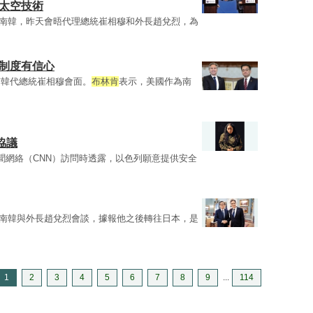
壤太空技術
en）訪問南韓，昨天會晤代理總統崔相穆和外長趙兌烈，為
主制度有信心
南韓代總統崔相穆會面。
布林肯
表示，美國作為南
協議
聞網絡（CNN）訪問時透露，以色列願意提供安全
en）將到南韓與外長趙兌烈會談，據報他之後轉往日本，是
1
2
3
4
5
6
7
8
9
...
114