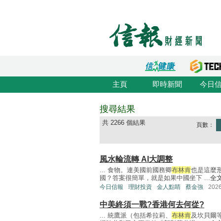
主頁
即時新聞
今日
搜尋結果
共 2266 個結果
頁數：
風水輪流轉 AI大調整
... 食物。連美國前國務卿
布林肯
也是這麼
國？答案很簡單，就是如果中國坐下 ...
全
今日信報
理財投資
金人點睛
蔡金強
202
中美終須一戰?香港何去何從?
... 統鷹派（包括希拉莉、
布林肯
及坎貝爾