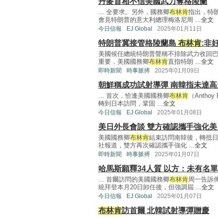
丹麥首相不信美國武力奪格陵蘭
... 全要求。另外，國務卿
布林肯
指出，特
會見特朗普的意大利總理梅洛尼周 ...
全文
今日信報
EJ Global
2025年01月11日
特朗普冀接管格陵蘭島
布林肯
:非
美國候任總統特朗普聲稱不排除武力收回
重要，美國國務卿
布林肯
直指特朗 ...
全文
即時新聞
時事脈搏
2025年01月09日
朝鮮稱成功試射導彈 南韓指未達高
... 首次，恰逢美國國務卿
布林肯
（Antho
轉到日本訪問，鞏固 ...
全文
今日信報
EJ Global
2025年01月08日
美日外長會談 雙方確認攜手強化美
美國國務卿
布林肯
結束訪問南韓後，轉抵日
社報道，雙方再次確認攜手強化 ...
全文
即時新聞
時事脈搏
2025年01月07日
哈馬斯願釋34人質 以方：未有名單
... 首爾訪問的美國國務卿
布林肯
周一告訴
統拜登本月20日卸任後，但強調屆 ...
全文
今日信報
EJ Global
2025年01月07日
布林肯
訪首爾 北韓試射導彈贈慶