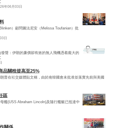
文
026年06月03日
料
 Blinken）顧問圖法尼安（Melissa Toufanian）批
03日
地發聲：伊朗的廉價卻有效的無人飛機憑着龐大的
文
日
品關稅提高至25%
特朗普在社交媒體貼文稱，由於南韓國會未批准並落實先前與美國
任區
SS Abraham Lincoln)及隨行艦艇已抵達中
作關係