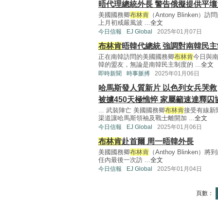
晤代理總統外長 警告俄擬提供平
美國國務卿
布林肯
（Antony Blink
上月初戒嚴風波 ...
全文
今日信報
EJ Global
2025年01月07日
布林肯
晤韓代總統 強調對南韓民
正在南韓訪問的美國國務卿
布林肯
今日與
韓的盟友，無論是南韓民主制度的 ...
全文
即時新聞
時事脈搏
2025年01月06日
哈馬斯發人質新片 以色列女兵哭救
被擄450天極憔悴 家屬籲速達釋囚
... 武裝陣亡 美國國務卿
布林肯
接受有線新
渠道讓哈馬斯領袖及戰士離開加 ...
全文
今日信報
EJ Global
2025年01月06日
布林肯
赴首爾 周一晤韓外長
美國國務卿
布林肯
（Anthoy Blink
任內最後一次訪 ...
全文
今日信報
EJ Global
2025年01月04日
頁數：