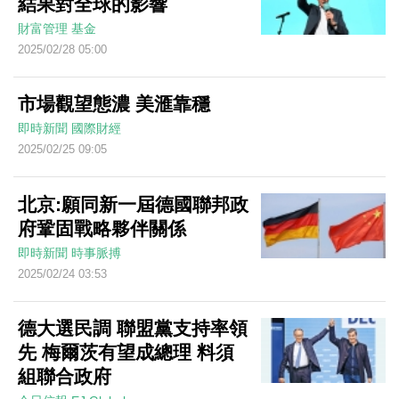
結果對全球的影響
財富管理
基金
2025/02/28 05:00
市場觀望態濃 美滙靠穩
即時新聞
國際財經
2025/02/25 09:05
北京:願同新一屆德國聯邦政
府鞏固戰略夥伴關係
即時新聞
時事脈搏
2025/02/24 03:53
德大選民調 聯盟黨支持率領
先 梅爾茨有望成總理 料須
組聯合政府