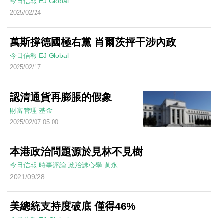
今日信報
EJ Global
2025/02/24
萬斯撐德國極右黨 肖爾茨抨干涉內政
今日信報
EJ Global
2025/02/17
認清通貨再膨脹的假象
財富管理
基金
2025/02/07 05:00
本港政治問題源於見林不見樹
今日信報
時事評論
政治誅心學
黃永
2021/09/28
美總統支持度破底 僅得46%