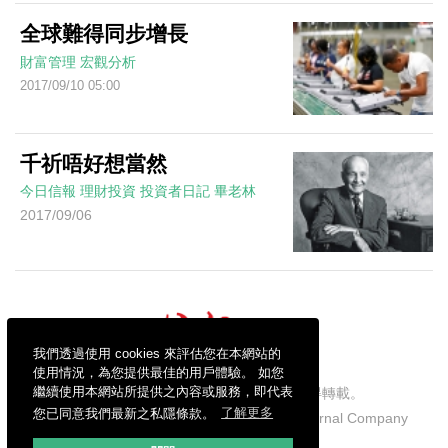
全球難得同步增長
財富管理
宏觀分析
2017/09/10 05:00
千祈唔好想當然
今日信報
理財投資
投資者日記
畢老林
2017/09/06
我們透過使用 cookies 來評估您在本網站的
使用情況，為您提供最佳的用戶體驗。 如您
繼續使用本網站所提供之內容或服務，即代表
信報財經新聞有限公司版權所有，不得轉載。
您已同意我們最新之私隱條款。
了解更多
Copyright © 2026 Hong Kong Economic Journal Company
Limited. All rights reserved.