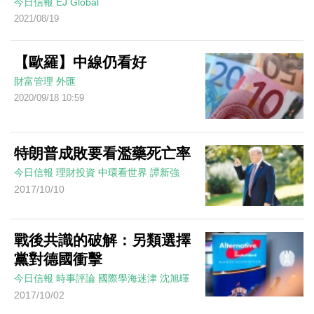
今日信報
EJ Global
2021/08/19
【歐羅】中線仍看好
財富管理
外匯
2020/09/18 10:59
特朗普成敗要看濫藥死亡率
今日信報
理財投資
中環看世界
譚新強
2017/10/10
戰後共識的破解：另類選擇
黨對德國衝擊
今日信報
時事評論
國際學海迷津
沈旭暉
2017/10/02