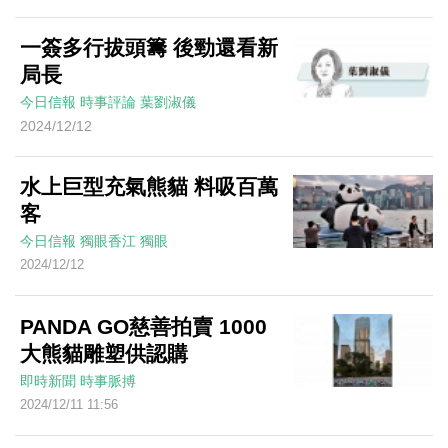
一簽多行拔頭籌 後勁還看新
局長
今日信報
時事評論
葉劉淑儀
2024/12/12
水上巨型充氣熊貓 料吸百萬
客
今日信報
獨眼香江
獨眼
2024/12/12
PANDA GO慈善拍賣 1000
大熊貓雕塑供認購
即時新聞
時事脈搏
2024/12/11 11:56