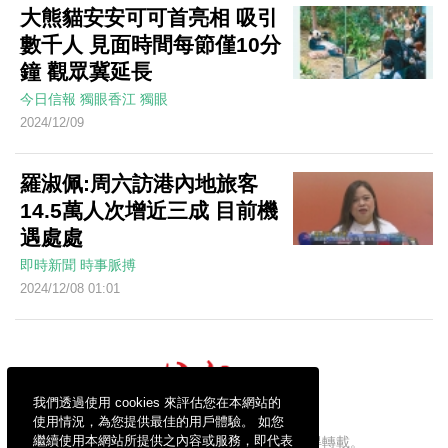
大熊貓安安可可首亮相 吸引
數千人 見面時間每節僅10分
鐘 觀眾冀延長
今日信報
獨眼香江
獨眼
2024/12/09
羅淑佩:周六訪港內地旅客
14.5萬人次增近三成 目前機
遇處處
即時新聞
時事脈搏
2024/12/08 01:01
我們透過使用 cookies 來評估您在本網站的
使用情況，為您提供最佳的用戶體驗。 如您
繼續使用本網站所提供之內容或服務，即代表
信報財經新聞有限公司版權所有，不得轉載。