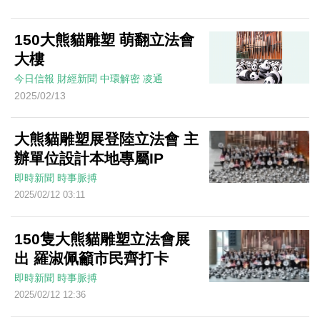
150大熊貓雕塑 萌翻立法會
大樓
今日信報
財經新聞
中環解密
凌通
2025/02/13
大熊貓雕塑展登陸立法會 主
辦單位設計本地專屬IP
即時新聞
時事脈搏
2025/02/12 03:11
150隻大熊貓雕塑立法會展
出 羅淑佩籲市民齊打卡
即時新聞
時事脈搏
2025/02/12 12:36