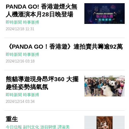
PANDA GO! 香港遊煙火無
人機滙演本月28日晚登場
即時新聞
時事脈搏
2024/12/18 11:31
《PANDA GO！香港遊》連拍賣共籌逾92萬
即時新聞
時事脈搏
2024/12/16 03:18
熊貓導遊現身昂坪360 大擺
趣怪姿勢搞氣氛
即時新聞
時事脈搏
2024/12/14 03:34
重生
今日信報
副刊文化
游目騁懷
譚淑美