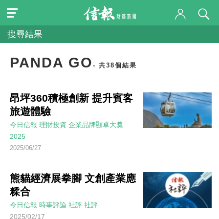
搜尋結果
PANDA GO
- 共38個結果
昂坪360積極創新 提升賓客
旅遊體驗
今日信報
理財投資
企業品牌顯卓大獎
2025
2025/06/27
熊貓經濟展拳腳 文創產業應
糅合
今日信報
時事評論
社評
社評
2025/02/17