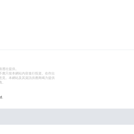
路透社提供。
不應只按本網站內容進行投資。在作出
意見。本網站及其資訊供應商竭力提供
責。
d.