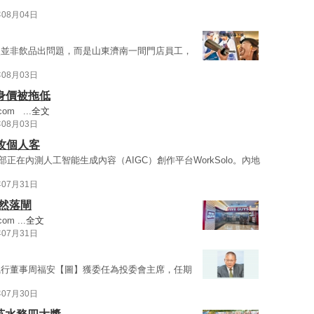
年08月04日
次並非飲品出問題，而是山東濟南一間門店員工，
年08月03日
b身價被拖低
com
...
全文
年08月03日
專攻個人客
部正在內測人工智能生成內容（AIGC）創作平台WorkSolo。內地
年07月31日
黯然落閘
com
...
全文
年07月31日
執行董事周福安【圖】獲委任為投委會主席，任期
年07月30日