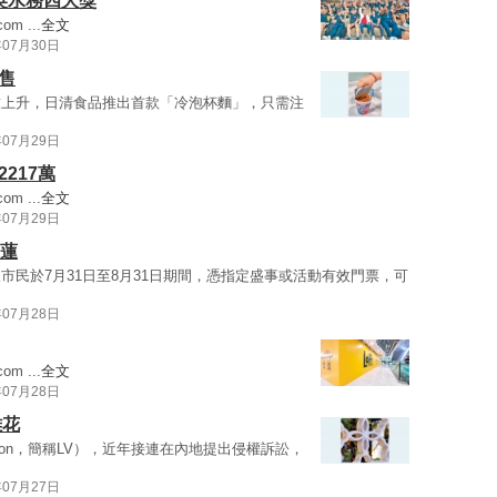
 奪英水務四大獎
com
...
全文
年07月30日
售
求上升，日清食品推出首款「冷泡杯麵」，只需注
年07月29日
217萬
com
...
全文
年07月29日
芝蓮
民於7月31日至8月31日期間，憑指定盛事或活動有效門票，可
年07月28日
com
...
全文
年07月28日
雕花
itton，簡稱LV），近年接連在內地提出侵權訴訟，
年07月27日