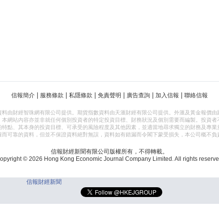
|
|
|
|
|
|
信報簡介
服務條款
私隱條款
免責聲明
廣告查詢
加入信報
聯絡信報
資料由財經智珠網有限公司提供。期貨指數資料由天滙財經有限公司提供。外滙及黃金報價由
，本網站內容亦並非就任何個別投資者的特定投資目標、財務狀況及個別需要而編製。投資者
的特點、其本身的投資目標、可承受的風險程度及其他因素，並適當地尋求獨立的財務及專業
確而可靠的資料，但並不保證資料絕對無誤，資料如有錯漏而令閣下蒙受損失，本公司概不負
信報財經新聞有限公司版權所有，不得轉載。
opyright © 2026 Hong Kong Economic Journal Company Limited. All rights reserve
信報財經新聞