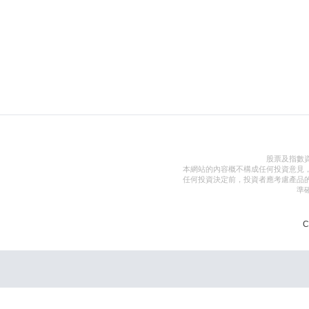
股票及指數
本網站的內容概不構成任何投資意見
任何投資決定前，投資者應考慮產品
準
C