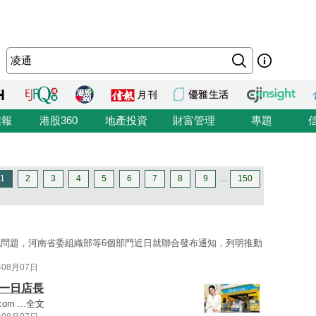
信報
港股360
地產投資
財富管理
專題
1
2
3
4
5
6
7
8
9
...
150
問題，河南省委組織部等6個部門近日就聯合發布通知，列明推動
年08月07日
做一日店長
com
...
全文