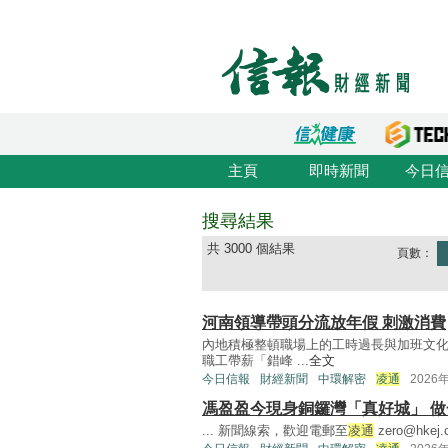
主頁
即時新聞
今日
搜尋結果
共 3000 個結果
頁數：
河南領導帶頭分流放年假 刺激消費
內地積極整頓職場上的工時過長與加班文化
職工帶薪「錯峰 ...
全文
今日信報
財經新聞
中環解密
凌通
2026
馮盈盈今現身銅鑼灣「真好城」 
... 新聞線索，歡迎電郵至
凌通
zero@hkej.