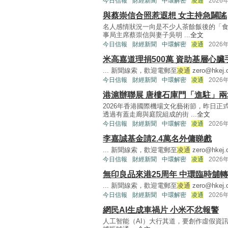
今日信報
財經新聞
中環解密
凌通
2026
與蔡崇信合照惹遐想 女主持急闢謠
名人感情狀況一向是不少人茶餘飯後的「食
事局主席蔡崇信與妻子吳明 ...
全文
今日信報
財經新聞
中環解密
凌通
2026
米高嘉道理捐500萬 資助基層心臟
... 新聞線索，歡迎電郵至
凌通
zero@hkej.
今日信報
財經新聞
中環解密
凌通
2026
港滬辦聯展 唐樓石庫門「進駐」兩
2026年香港國際機場文化藝術節，昨日
透過有蓋走廊與庭院組成的街 ...
全文
今日信報
財經新聞
中環解密
凌通
2026
李嘉誠基金請2.4萬名外傭睇戲
... 新聞線索，歡迎電郵至
凌通
zero@hkej.
今日信報
財經新聞
中環解密
凌通
2026
無印良品來港25周年 中環臨時舖
... 新聞線索，歡迎電郵至
凌通
zero@hkej.
今日信報
財經新聞
中環解密
凌通
2026
網民AI生成車禍片 小米不忿報警
人工智能（AI）大行其道，要創作虛假資訊