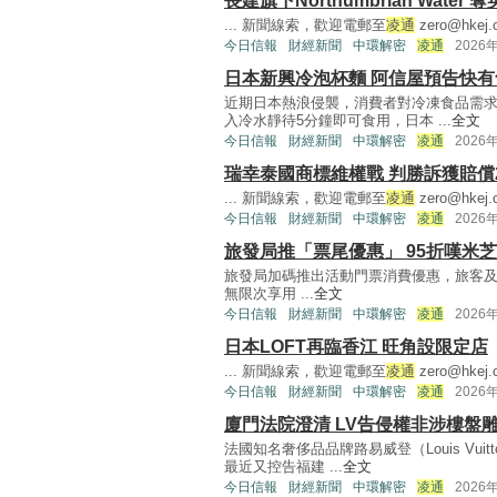
長建旗下Northumbrian Water
... 新聞線索，歡迎電郵至
凌通
zero@hkej.
今日信報
財經新聞
中環解密
凌通
2026
日本新興冷泡杯麵 阿信屋預告快有
近期日本熱浪侵襲，消費者對冷凍食品需
入冷水靜待5分鐘即可食用，日本 ...
全文
今日信報
財經新聞
中環解密
凌通
2026
瑞幸泰國商標維權戰 判勝訴獲賠償2
... 新聞線索，歡迎電郵至
凌通
zero@hkej.
今日信報
財經新聞
中環解密
凌通
2026
旅發局推「票尾優惠」 95折嘆米
旅發局加碼推出活動門票消費優惠，旅客及市
無限次享用 ...
全文
今日信報
財經新聞
中環解密
凌通
2026
日本LOFT再臨香江 旺角設限定店
... 新聞線索，歡迎電郵至
凌通
zero@hkej.
今日信報
財經新聞
中環解密
凌通
2026
廈門法院澄清 LV告侵權非涉樓盤
法國知名奢侈品品牌路易威登（Louis Vu
最近又控告福建 ...
全文
今日信報
財經新聞
中環解密
凌通
2026