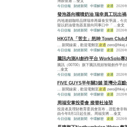
博賬號通 ...
全文
今日信報
財經新聞
中環解密
凌通
2026
發泡器向嘴噴奶油 瑞幸員工玩出禍
內地連鎖咖啡品牌瑞幸再爆食安爭議，今
疑以奶油發泡器直接向同事口中「 ...
全文
今日信報
財經新聞
中環解密
凌通
2026
HKGTA「苦主」怒呻 Town Clu
... 新聞線索，歡迎電郵至
凌通
zero@hkej.
今日信報
財經新聞
中環解密
凌通
2026
騰訊內測AI創作平台 WorkSolo
騰訊（00700）旗下騰訊視頻智能創作平台
...
全文
今日信報
財經新聞
中環解密
凌通
2026
FIVE GUYS半年關3舖 荃灣分店
... 新聞線索，歡迎電郵至
凌通
zero@hkej.
今日信報
財經新聞
中環解密
凌通
2026
周福安掌投委會 接替杜淦堃
投資者及理財教育委員會宣布，證監會非
由今年8月1日起生效。周福安將 ...
全文
今日信報
財經新聞
中環解密
凌通
2026