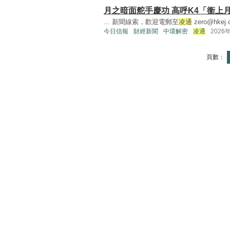
月之暗面舵手慶功 高呼K4「衝上
... 新聞線索，歡迎電郵至
凌通
zero@hkej.
今日信報
財經新聞
中環解密
凌通
2026
頁數：