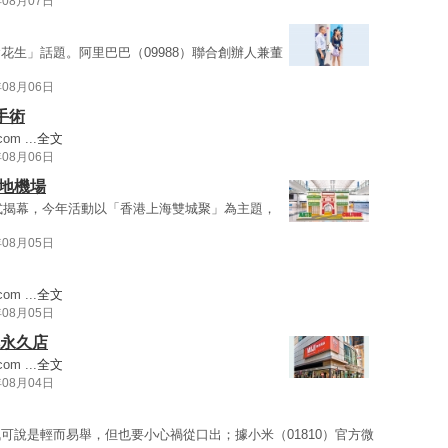
年08月07日
花生」話題。阿里巴巴（09988）聯合創辦人兼董
年08月06日
手術
com
...
全文
年08月06日
地機場
正式揭幕，今年活動以「香港上海雙城聚」為主題，
年08月05日
com
...
全文
年08月05日
轉永久店
com
...
全文
年08月04日
可說是輕而易舉，但也要小心禍從口出；據小米（01810）官方微