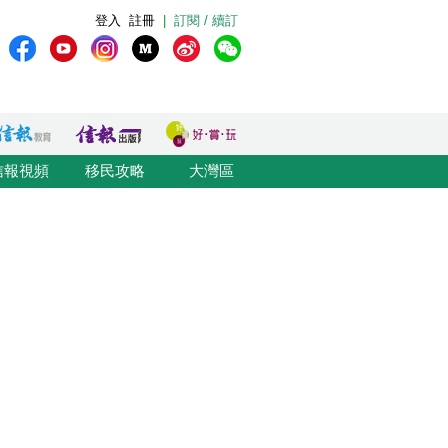
登入
註冊
|
訂閱 / 續訂
信報視頻
移民攻略
大灣區