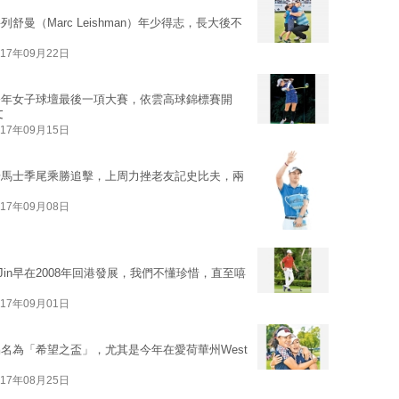
曼（Marc Leishman）年少得志，長大後不
017年09月22日
今年女子球壇最後一項大賽，依雲高球錦標賽開
文
017年09月15日
湯馬士季尾乘勝追擊，上周力挫老友記史比夫，兩
017年09月08日
C Jin早在2008年回港發展，我們不懂珍惜，直至嘻
017年09月01日
名為「希望之盃」，尤其是今年在愛荷華州West
017年08月25日