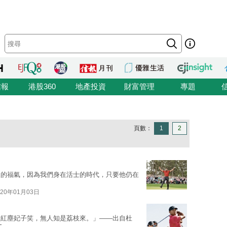
信報
港股360
地產投資
財富管理
專題
頁數：
1
2
人的福氣，因為我們身在活士的時代，只要他仍在
020年01月03日
騎紅塵妃子笑，無人知是荔枝來。」——出自杜
文