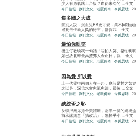
少人有勇氣踏上台板？血仍未冷的 ...
全文
今日信報
副刊文化
老鷹傳奇
令孤思聰
2
集多國之大成
聽別人說，混血兒BB更可愛，集不同種族
巡賽最佳新人獎的得主，舒賀菲 ...
全文
今日信報
副刊文化
老鷹傳奇
令孤思聰
2
最怕你唔笑
後生仔教曉我一句話「唔怕人笑、都怕狗
如已故北韓最高揸弗人金正日，就 ...
全文
今日信報
副刊文化
老鷹傳奇
令孤思聰
2
因為愛 所以愛
上一代覺得兩個人在一起，應該是甘之如
之以鼻，深信水會愈流愈細，最後 ...
全文
今日信報
副刊文化
老鷹傳奇
令孤思聰
2
總統盃之恥
反特浪潮席捲全美體壇，兩年一度的總統
前承諾無意「搞政治」，無怪乎小 ...
全文
今日信報
副刊文化
老鷹傳奇
令孤思聰
2