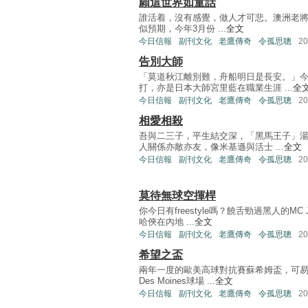
願這世界如童話
誰活着，沒有感覺，做人才可悲。澳洲老將列舒
似預期，今年3月份 ...
全文
今日信報
副刊文化
老鷹傳奇
令孤思聰
2
告別大師
「莫道秋江離別難，舟船明日是長安。」
打，亦是日本大師宮里藍在職業生涯 ...
全
今日信報
副刊文化
老鷹傳奇
令孤思聰
2
相愛相殺
吾與二三子，平生結交深，「黑馬王子」
人關係亦敵亦友，像米基遜與活士 ...
全文
今日信報
副刊文化
老鷹傳奇
令孤思聰
2
莫待無球空揮桿
你今日有freestyle嗎？饒舌勁過黑人的M
哈俠在內地 ...
全文
今日信報
副刊文化
老鷹傳奇
令孤思聰
2
希望之盃
兩年一度的歐美高球對抗賽蘇希姆盃，可易
Des Moines球場 ...
全文
今日信報
副刊文化
老鷹傳奇
令孤思聰
2