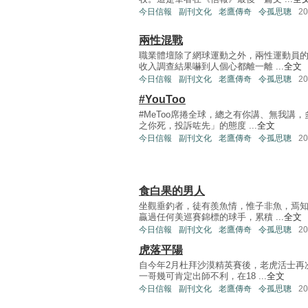
今日信報
副刊文化
老鷹傳奇
令孤思聰
2
兩性混戰
職業體壇除了網球運動之外，兩性運動員
收入調查結果嚇到人個心都離一離 ...
全文
今日信報
副刊文化
老鷹傳奇
令孤思聰
2
#YouToo
#MeToo席捲全球，總之有你講、無我講
之你死，投訴咗先」的態度 ...
全文
今日信報
副刊文化
老鷹傳奇
令孤思聰
2
食白果的男人
坐觀垂釣者，徒有羨魚情，惟子非魚，焉
贏過任何美巡賽錦標的球手，累積 ...
全文
今日信報
副刊文化
老鷹傳奇
令孤思聰
2
虎落平陽
自今年2月杜拜沙漠精英賽後，老虎活士再
一哥幾可肯定出師不利，在18 ...
全文
今日信報
副刊文化
老鷹傳奇
令孤思聰
2