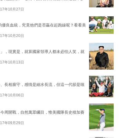
017年10月27日
的優良血統，究竟他們是否贏在起跑線呢？看看美
017年10月20日
吠」，現實是，就算國家領導人都未必怕人笑，就
017年10月13日
飴、長相廝守，感情是細水長流，但這一代卻是嗤
017年10月06日
盃今周開戰，自然萬眾矚目，惟美國隊長史積加賽
017年09月29日