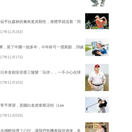
，似乎比森林的禽鳥更具獸性，身體早就流着「同
017年11月24日
冠軍，當了中國一姐多年，今年終可一償夙願，28歲
017年11月17日
，日本首相安倍晉三慘變「玩伴」，一不小心在球
017年11月10日
寄予厚望，英國白老虎韋斯活特（Lee
017年11月03日
每步殘酷抉擇？心忖，讓我們有機會綵排過後，多