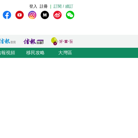
登入
註冊
|
訂閱 / 續訂
信報視頻
移民攻略
大灣區