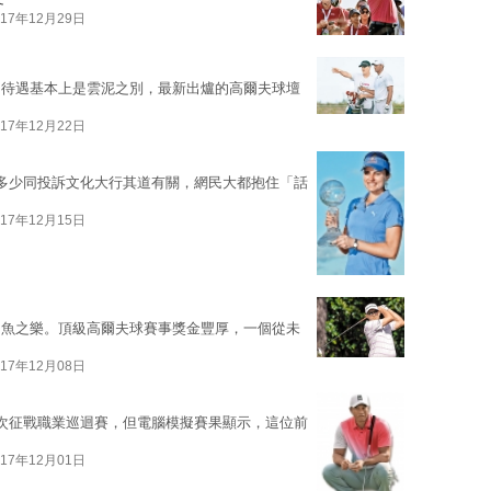
017年12月29日
的待遇基本上是雲泥之別，最新出爐的高爾夫球壇
017年12月22日
，多少同投訴文化大行其道有關，網民大都抱住「話
017年12月15日
知魚之樂。頂級高爾夫球賽事獎金豐厚，一個從未
017年12月08日
次征戰職業巡迴賽，但電腦模擬賽果顯示，這位前
017年12月01日