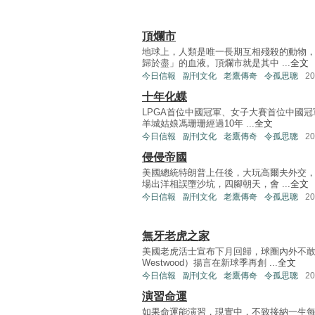
頂爛市
地球上，人類是唯一長期互相殘殺的動物
歸於盡」的血液。頂爛市就是其中 ...
全文
今日信報
副刊文化
老鷹傳奇
令孤思聰
2
十年化蝶
LPGA首位中國冠軍、女子大賽首位中國
羊城姑娘馮珊珊經過10年 ...
全文
今日信報
副刊文化
老鷹傳奇
令孤思聰
2
侵侵帝國
美國總統特朗普上任後，大玩高爾夫外交
場出洋相誤墮沙坑，四腳朝天，會 ...
全文
今日信報
副刊文化
老鷹傳奇
令孤思聰
2
無牙老虎之家
美國老虎活士宣布下月回歸，球圈內外不敢
Westwood）揚言在新球季再創 ...
全文
今日信報
副刊文化
老鷹傳奇
令孤思聰
2
演習命運
如果命運能演習，現實中，不致接納一生