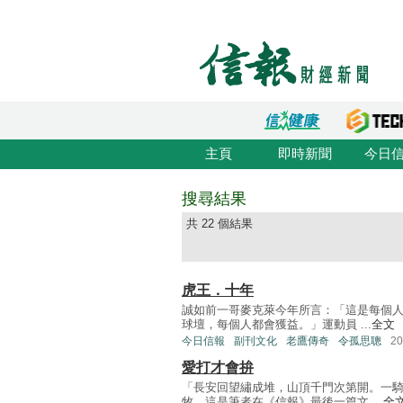
主頁
即時新聞
今日
搜尋結果
共 22 個結果
虎王．十年
誠如前一哥麥克萊今年所言：「這是每個
球壇，每個人都會獲益。」運動員 ...
全文
今日信報
副刊文化
老鷹傳奇
令孤思聰
2
愛打才會拚
「長安回望繡成堆，山頂千門次第開。一
牧。這是筆者在《信報》最後一篇文 ...
全