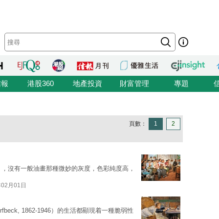
信報
港股360
地產投資
財富管理
專題
頁數：
1
2
柳》，沒有一般油畫那種微妙的灰度，色彩純度高，
年02月01日
fbeck, 1862-1946）的生活都顯現着一種脆弱性