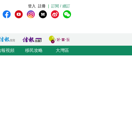
登入
註冊
|
訂閱 / 續訂
信報視頻
移民攻略
大灣區