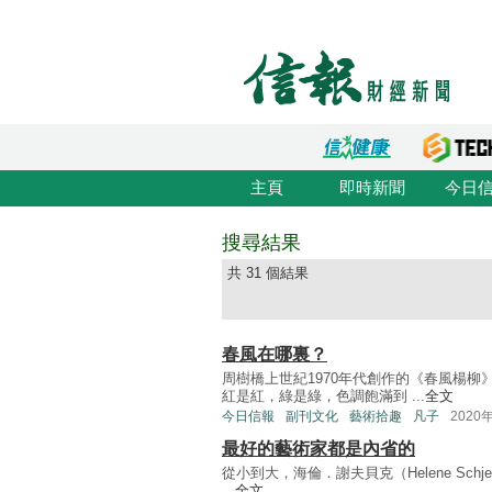
主頁
即時新聞
今日
搜尋結果
共 31 個結果
春風在哪裏？
周樹橋上世紀1970年代創作的《春風楊
紅是紅，綠是綠，色調飽滿到 ...
全文
今日信報
副刊文化
藝術拾趣
凡子
2020
最好的藝術家都是內省的
從小到大，海倫．謝夫貝克（Helene Schjer
...
全文