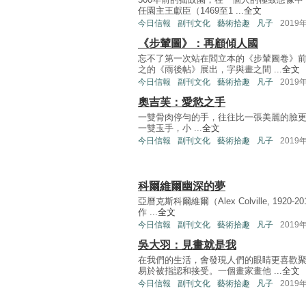
任園主王獻臣（1469至1 ...
全文
今日信報
副刊文化
藝術拾趣
凡子
2019
《步輦圖》：再顧傾人國
忘不了第一次站在閻立本的《步輦圖卷》
之的《雨後帖》展出，字與畫之間 ...
全文
今日信報
副刊文化
藝術拾趣
凡子
2019
奧吉芙：愛慾之手
一雙骨肉停勻的手，往往比一張美麗的臉更難得見
一雙玉手，小 ...
全文
今日信報
副刊文化
藝術拾趣
凡子
2019
科爾維爾幽深的夢
亞曆克斯科爾維爾（Alex Colville, 1
作 ...
全文
今日信報
副刊文化
藝術拾趣
凡子
2019
吳大羽：見畫就是我
在我們的生活，會發現人們的眼睛更喜歡
易於被指認和接受。一個畫家畫他 ...
全文
今日信報
副刊文化
藝術拾趣
凡子
2019