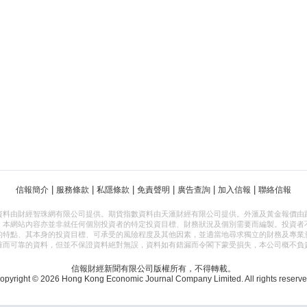
|
|
|
|
|
|
信報簡介
服務條款
私隱條款
免責聲明
廣告查詢
加入信報
聯絡信報
資料由財經智珠網有限公司提供。期貨指數資料由天滙財經有限公司提供。外滙及黃金報價由
，本網站內容亦並非就任何個別投資者的特定投資目標、財務狀況及個別需要而編製。投資者
的特點、其本身的投資目標、可承受的風險程度及其他因素，並適當地尋求獨立的財務及專業
確而可靠的資料，但並不保證資料絕對無誤，資料如有錯漏而令閣下蒙受損失，本公司概不負
信報財經新聞有限公司版權所有，不得轉載。
opyright © 2026 Hong Kong Economic Journal Company Limited. All rights reserve