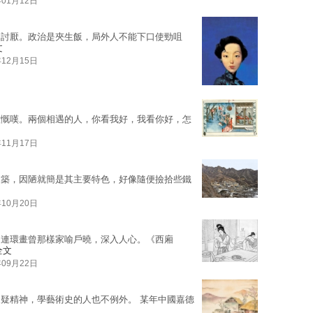
年01月12日
的討厭。政治是夾生飯，局外人不能下口使勁咀
文
年12月15日
種慨嘆。兩個相遇的人，你看我好，我看你好，怎
年11月17日
建築，因陋就簡是其主要特色，好像隨便撿拾些鐵
年10月20日
的連環畫曾那樣家喻戶曉，深入人心。《西廂
全文
年09月22日
疑精神，學藝術史的人也不例外。 某年中國嘉德