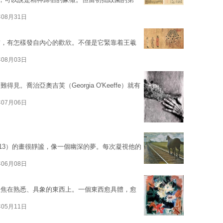
年08月31日
前，有怎樣發自內心的歡欣。不僅是它緊靠着王羲
年08月03日
。喬治亞奧吉芙（Georgia O'Keeffe）就有
年07月06日
920-2013）的畫很靜謐，像一個幽深的夢。每次凝視他的
年06月08日
聚焦在熟悉、具象的東西上。一個東西愈具體，愈
年05月11日