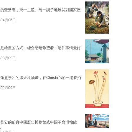
大的聲勢裏，統一主題、統一調子地展開對國家歷
年04月06日
還是繪畫的方式，總會暗暗希望着，這件事情最好
年03月09日
景》的纖維板油畫，在Christie's的一場春拍
年02月09日
還是它的前身中國歷史博物館或中國革命博物館
文