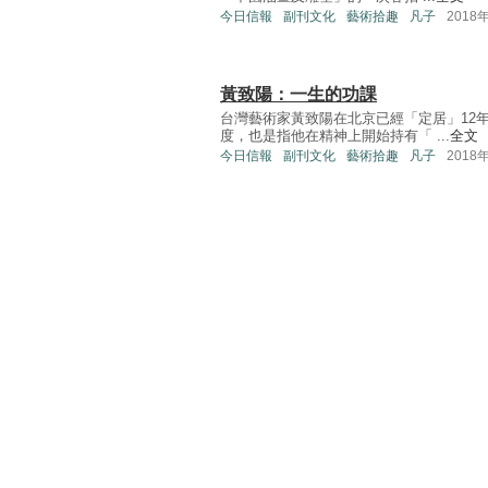
今日信報
副刊文化
藝術拾趣
凡子
2018
黃致陽：一生的功課
台灣藝術家黃致陽在北京已經「定居」12
度，也是指他在精神上開始持有「 ...
全文
今日信報
副刊文化
藝術拾趣
凡子
2018