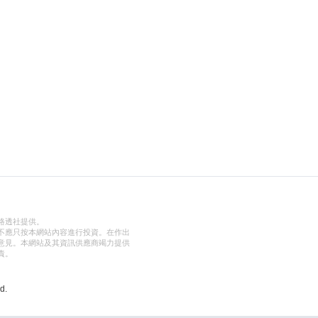
路透社提供。
不應只按本網站內容進行投資。在作出
意見。本網站及其資訊供應商竭力提供
責。
d.