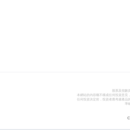
股票及指數
本網站的內容概不構成任何投資意見
任何投資決定前，投資者應考慮產品
準
C