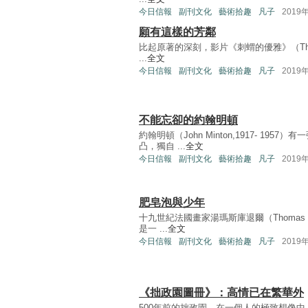
今日信報
副刊文化
藝術拾趣
凡子
2019
願有這樣的芳鄰
比起原著的深刻，影片《刺蝟的優雅》（The Ele
...
全文
今日信報
副刊文化
藝術拾趣
凡子
2019
不能忘卻的約翰明頓
約翰明頓（John Minton,1917- 1
凸，獨自 ...
全文
今日信報
副刊文化
藝術拾趣
凡子
2019
肥皂泡與少年
十九世紀法國畫家湯瑪斯庫退爾（Thomas Co
是一 ...
全文
今日信報
副刊文化
藝術拾趣
凡子
2019
《拙政園圖冊》：高情已在繁華外
500年前的拙政園，在一個人的極致想像