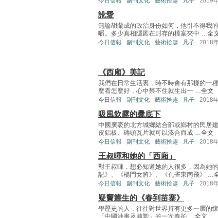
今日信報
副刊文化
藝術拾趣
凡子
2019
訛愛
無論胡蘭成的政治身份如何，他引不得我
嚼。多少真相隱匿在封存的檔案夾中 ...
全
今日信報
副刊文化
藝術拾趣
凡子
2018
《西廂》美記
我們在日常生活裏，時不時會有那樣的一
麼看怎麼好，心中禁不住就生出一 ...
全文
今日信報
副刊文化
藝術拾趣
凡子
2018
吸風飲露的爨底下
中國廣袤的北方城鄉結合部或鄉村的民居
皮鋁板、磚頭瓦片就可以湊合而成 ...
全文
今日信報
副刊文化
藝術拾趣
凡子
2018
王叔暉和她的「西廂」
對王叔暉，想必知道她的人很多，因為她
記》、《楊門女將》、《孔雀東南飛》 ...
今日信報
副刊文化
藝術拾趣
凡子
2018
疑竇叢生的《春到苗寨》
學歷史的人，往往對世界持有更多一層的懷
「中國油畫及雕塑」的一次春拍 ...
全文