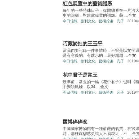
紅色展覽中的藝術譜系
每年的一些特殊日子，媒體總會在一片浩
史的回顧，對建黨偉業的讚頌。藝 ...
全文
今日信報
副刊文化
藝術拾趣
凡子
2019
巧藏於拙的王玉平
當我們要記錄一件事情時，不管是以文字
是有意義的、有啟示的，最好超越 ...
全文
今日信報
副刊文化
藝術拾趣
凡子
2019
花中君子是常玉
幾年前，常玉的一幅《花中君子》也叫《粉蓮盆
中獨領風騷，以34 ...
全文
今日信報
副刊文化
藝術拾趣
凡子
2019
國博碎碎念
中國國家博物館有一種莊嚴的氣質，在它
時，那種肅穆感更讓人不易親近，不 ...
全