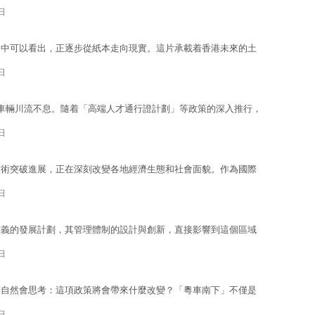
日
》中可以看出，正逐步從紙本走向現實。這片承載着香港未來的土
日
車輛川流不息。隨着「高端人才通行證計劃」等政策的深入推行，
日
技術突破進展，正在深刻改變各地經濟生態和社會面貌。作為國際
日
意義的發展計劃，其管理體制的設計與創新，直接影響到這個區域
日
們自然會思考：這項政策將會帶來什麼改變？「粵車南下」不僅是
日