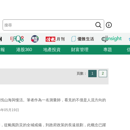
信報
港股360
地產投資
財富管理
專題
頁數：
1
2
尋找山海與慢活。筆者作為一名測量師，看見的不僅是人流方向的
6年05月19日
詞，從颱風防災的全城戒備，到政府政策的長遠規劃，此概念已躍