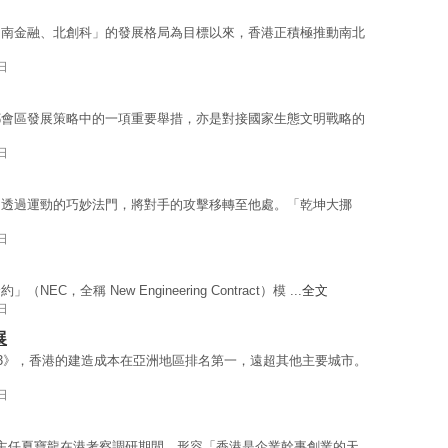
「南金融、北創科」的發展格局為目標以來，香港正積極推動南北
日
都會區發展策略中的一項重要舉措，亦是對接國家生態文明戰略的
日
，透過運勁的巧妙法門，將對手的攻擊移轉至他處。「乾坤大挪
日
全稱 New Engineering Contract）模 ...
全文
日
展
23》，香港的建造成本在亞洲地區排名第一，遠超其他主要城市。
日
主任夏寶龍在港考察調研期間，形容「香港是企業幹事創業的天