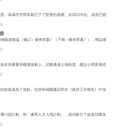
度，為城市空間革新打下了堅實的基礎。自2011年起，政府已經
日
步
建築物能源效益（修訂）條例草案》（下稱《條例草案》），標誌着
日
點放在供應量和樓價波動上，試圖通過土地拍賣、建設公營房屋或
日
調控政策成為了焦點。住房和城鄉建設部在《政府工作報告》中強
通行證計劃」和「優秀人才入境計劃」，成功吸引了超過18萬名
日