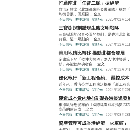
打通南北「任督二脈」振經濟
自港府推出《北部都會區發展策略》構建
均衡發展，回應國 ...
全文
今日信報
時事評論
劉兆光
2025年02月15
三寶樹規劃體現生態文明戰略
三寶樹濕地保育公園的規劃，是香港北部
典範。這一規劃的 ...
全文
今日信報
時事評論
劉兆光
2024年12月11
善用地積比轉移 推動北都會發展
金庸筆下的「乾坤大挪移」為人津津樂道
移」亦能使練功者自 ...
全文
今日信報
時事評論
劉兆光
2024年12月04
優化執行「新工程合約」 嚴控成本
近年來，香港公營工程廣泛採用「新工程合約」（NEC，
今日信報
時事評論
劉兆光
2024年10月29
建造成本貴內地4倍 礙香港長遠發
根據凱諦思發布的《國際建造成本指數20
高昂的建造成 ...
全文
今日信報
時事評論
劉兆光
2024年08月28
資產管理可成香港經濟「火車頭」
今年2月，中央港澳辦主任、國務院港澳辦