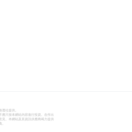
路透社提供。
不應只按本網站內容進行投資。在作出
意見。本網站及其資訊供應商竭力提供
責。