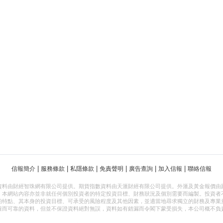
|
|
|
|
|
|
信報簡介
服務條款
私隱條款
免責聲明
廣告查詢
加入信報
聯絡信報
資料由財經智珠網有限公司提供。期貨指數資料由天滙財經有限公司提供。外滙及黃金報價由
，本網站內容亦並非就任何個別投資者的特定投資目標、財務狀況及個別需要而編製。投資者
的特點、其本身的投資目標、可承受的風險程度及其他因素，並適當地尋求獨立的財務及專業
確而可靠的資料，但並不保證資料絕對無誤，資料如有錯漏而令閣下蒙受損失，本公司概不負