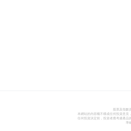
股票及指數
本網站的內容概不構成任何投資意見
任何投資決定前，投資者應考慮產品
準