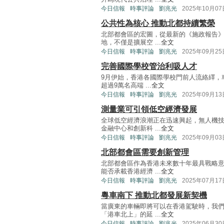
今日信報
時事評論
劉兆光
2025年10月07
公共性為核心 推動北都持續繁榮
北部都會區的宏圖，從最新的《施政報告
地，不僅是擴展空 ...
全文
今日信報
時事評論
劉兆光
2025年09月25
完善國際學校管治利吸人才
9月伊始，香港各國際學校門前人流絡繹，
超過9萬名高端 ...
全文
今日信報
時事評論
劉兆光
2025年09月13
測量業可引領低空經濟發展
全球低空經濟浪潮正在迅速興起，無人機
金融中心和創新科 ...
全文
今日信報
時事評論
劉兆光
2025年09月03
北部都會區需要創新管理
北部都會區作為香港未來數十年最具戰略
能否承載香港經濟 ...
全文
今日信報
時事評論
劉兆光
2025年07月17
粵車南下 推動北都發展新契機
當廣東的車輛即將可以在香港駕駛時，我
「港車北上」的延 ...
全文
今日信報
時事評論
劉兆光
2025年06月30