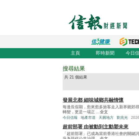
主頁
即時新聞
今日
搜尋結果
共 21 個結果
發展北都 細味城鄉共融情懷
每逢長假期，愈來愈多旅客走入新界鄉郊
轉變，更是一場正 ...
全文
今日信報
地產市道
天圓地方
劉兆光
202
超前部署 由被動到主動塑未來
「超前部署」已成為當前香港社會的關鍵
升為現代公共治理 ...
全文