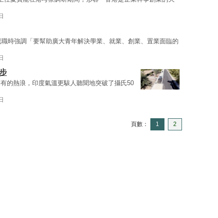
日
府就職時強調「要幫助廣大青年解決學業、就業、創業、置業面臨的
日
步
有的熱浪，印度氣溫更駭人聽聞地突破了攝氏50
日
頁數：
1
2