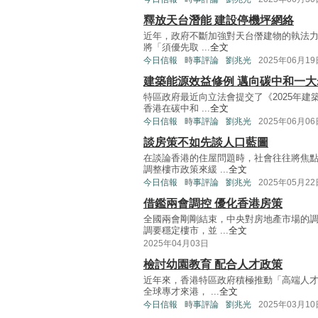
釋放天台潛能 建設停機坪網絡
近年，政府不斷加強對天台僭建物的執法力
將「須優先取 ...
全文
今日信報
時事評論
劉兆光
2025年06月19
建築能源效益修例 邁向碳中和一大
特區政府最近向立法會提交了《2025年
香港在碳中和 ...
全文
今日信報
時事評論
劉兆光
2025年06月06
談房策不如先談人口藍圖
在談論香港的住屋問題時，社會往往將焦
調整樓市政策來緩 ...
全文
今日信報
時事評論
劉兆光
2025年05月22
借鑑兩會調控 優化香港房策
全國兩會剛剛結束，中央對房地產市場的
調要穩定樓市，並 ...
全文
2025年04月03日
檢討幼園教育 配合人才政策
近年來，香港特區政府積極推動「高端人才
全球專才來港， ...
全文
今日信報
時事評論
劉兆光
2025年03月10