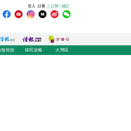
登入
註冊
|
訂閱 / 續訂
信報視頻
移民攻略
大灣區