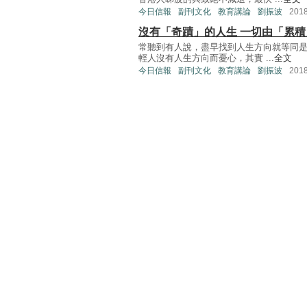
今日信報
副刊文化
教育講論
劉振波
201
沒有「奇蹟」的人生 一切由「累積
常聽到有人說，盡早找到人生方向就等同是
輕人沒有人生方向而憂心，其實 ...
全文
今日信報
副刊文化
教育講論
劉振波
201