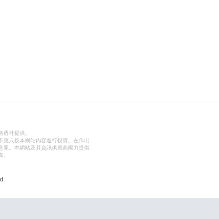
路透社提供。
不應只按本網站內容進行投資。在作出
意見。本網站及其資訊供應商竭力提供
責。
d.