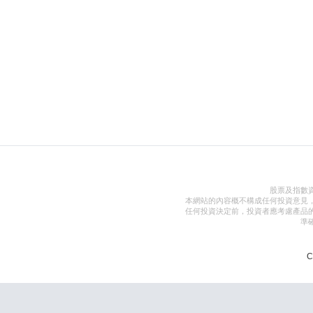
股票及指數
本網站的內容概不構成任何投資意見
任何投資決定前，投資者應考慮產品
準
C