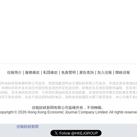
|
|
|
|
|
|
信報簡介
服務條款
私隱條款
免責聲明
廣告查詢
加入信報
聯絡信報
資料由財經智珠網有限公司提供。期貨指數資料由天滙財經有限公司提供。外滙及黃金報價由
，本網站內容亦並非就任何個別投資者的特定投資目標、財務狀況及個別需要而編製。投資者
的特點、其本身的投資目標、可承受的風險程度及其他因素，並適當地尋求獨立的財務及專業
確而可靠的資料，但並不保證資料絕對無誤，資料如有錯漏而令閣下蒙受損失，本公司概不負
信報財經新聞有限公司版權所有，不得轉載。
opyright © 2026 Hong Kong Economic Journal Company Limited. All rights reserve
信報財經新聞