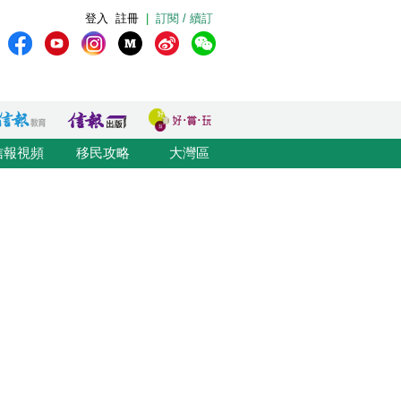
登入
註冊
|
訂閱 / 續訂
信報視頻
移民攻略
大灣區