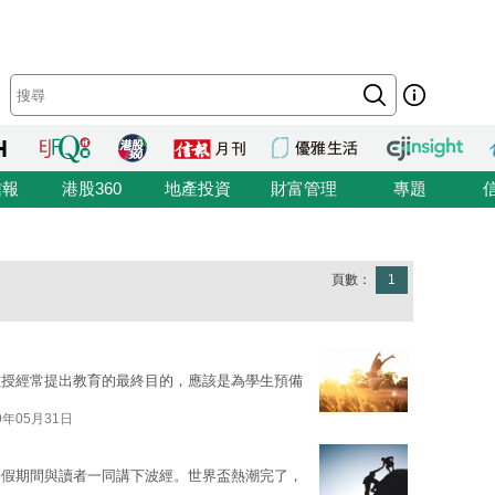
信報
港股360
地產投資
財富管理
專題
頁數：
1
教授經常提出教育的最終目的，應該是為學生預備
9年05月31日
暑假期間與讀者一同講下波經。世界盃熱潮完了，