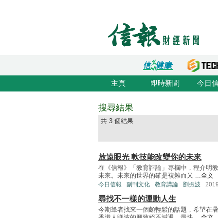
主頁
即時新聞
今日
搜尋結果
共 3 個結果
放遠眼光 軟技能改變你的未來
在《信報》「教育評論」專欄中，程介明
未來。未來的世界的確是複雜而又 ...
全文
今日信報
副刊文化
教育講論
劉振波
201
尋找不一樣的運動人生
今期筆者找來一個頗輕鬆的話題，希望在
香港人睇波的興致絕不減退，最快 ...
全文