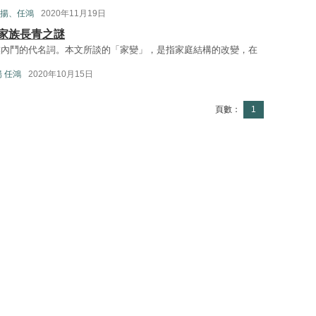
揚、任鴻
2020年11月19日
家族長青之謎
族內鬥的代名詞。本文所談的「家變」，是指家庭結構的改變，在
 任鴻
2020年10月15日
頁數：
1