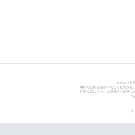
股票及指數
本網站的內容概不構成任何投資意見
任何投資決定前，投資者應考慮產品
準
C