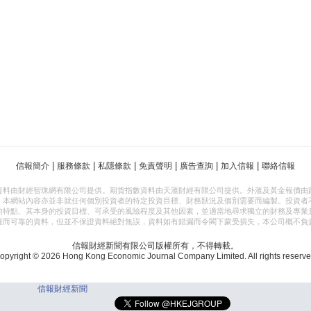
|
|
|
|
|
|
信報簡介
服務條款
私隱條款
免責聲明
廣告查詢
加入信報
聯絡信報
資料由財經智珠網有限公司提供。期貨指數資料由天滙財經有限公司提供。外滙及黃金報價由
，本網站內容亦並非就任何個別投資者的特定投資目標、財務狀況及個別需要而編製。投資者
的特點、其本身的投資目標、可承受的風險程度及其他因素，並適當地尋求獨立的財務及專業
確而可靠的資料，但並不保證資料絕對無誤，資料如有錯漏而令閣下蒙受損失，本公司概不負
信報財經新聞有限公司版權所有，不得轉載。
opyright © 2026 Hong Kong Economic Journal Company Limited. All rights reserve
信報財經新聞