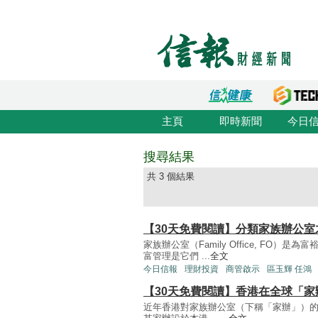
主頁
即時新聞
今日
搜尋結果
共 3 個結果
【30天免費閱讀】分類家族辦公室
家族辦公室（Family Office, FO
富管理是它們 ...
全文
今日信報
理財投資
商管啟示
區玉輝 任鴻
【30天免費閱讀】香港在全球「家
近年香港對家族辦公室（下稱「家辦」）