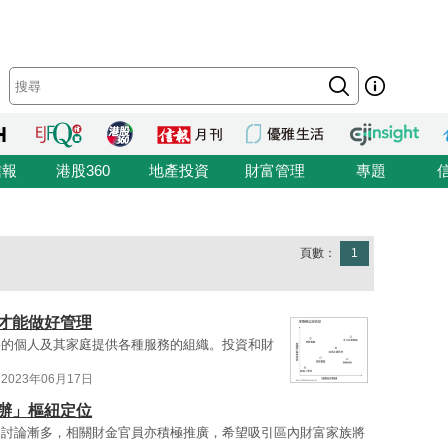
信報
港股360
地產投資
財富管理
專題
頁數：
1
才能做好管理
）是為富裕的個人及其家庭提供各種服務的組織。投資和財
2023年06月17日
辦」樞紐定位
的討論漸多，相關財金官員亦積極推廣，希望吸引區內財富家族將