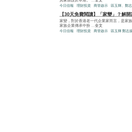
其家辦設於本港。 ...
全文
今日信報
理財投資
商管啟示
區玉輝、鄭志
【30天免費閱讀】「家變」？解開
家變，對於香港老一代企業家而言，是家
家族企業傳承中扮 ...
全文
今日信報
理財投資
商管啟示
區玉輝 鄭志揚