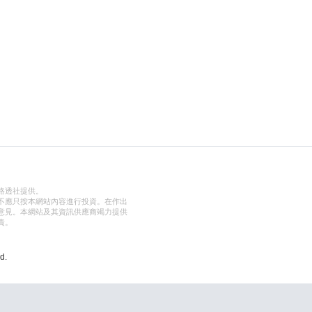
路透社提供。
不應只按本網站內容進行投資。在作出
意見。本網站及其資訊供應商竭力提供
責。
d.