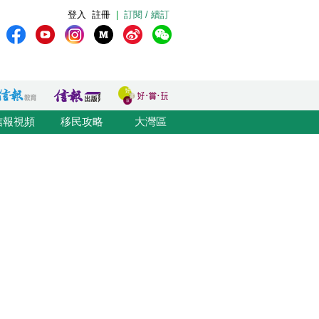
登入
註冊
|
訂閱 / 續訂
信報視頻
移民攻略
大灣區