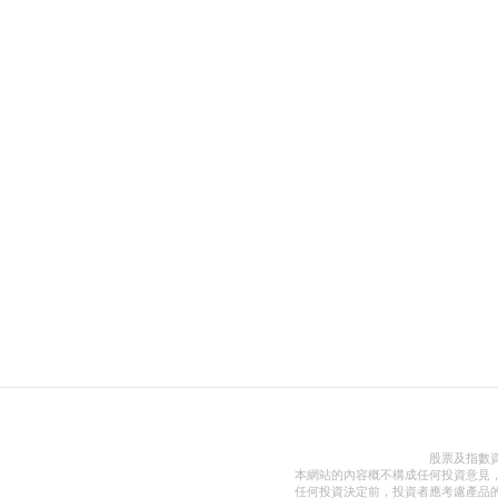
股票及指數
本網站的內容概不構成任何投資意見
任何投資決定前，投資者應考慮產品