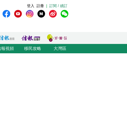
登入
註冊
|
訂閱 / 續訂
信報視頻
移民攻略
大灣區