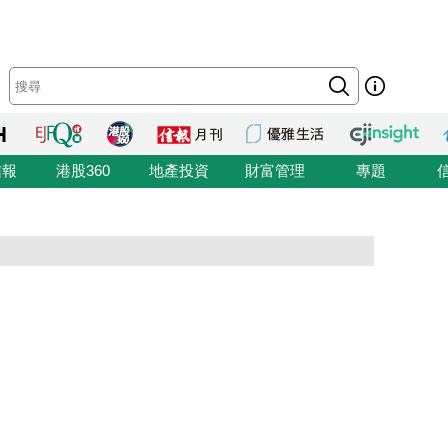
信報
港股360
地產投資
財富管理
專題