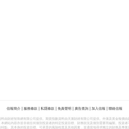
|
|
|
|
|
|
信報簡介
服務條款
私隱條款
免責聲明
廣告查詢
加入信報
聯絡信報
資料由財經智珠網有限公司提供。期貨指數資料由天滙財經有限公司提供。外滙及黃金報價由
，本網站內容亦並非就任何個別投資者的特定投資目標、財務狀況及個別需要而編製。投資者
的特點、其本身的投資目標、可承受的風險程度及其他因素，並適當地尋求獨立的財務及專業