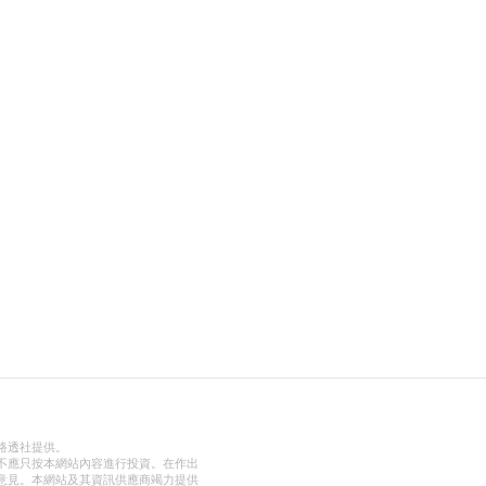
路透社提供。
不應只按本網站內容進行投資。在作出
意見。本網站及其資訊供應商竭力提供