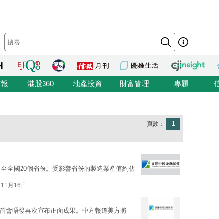
信報
港股360
地產投資
財富管理
專題
頁數：
1
延至全國20個省份。受影響省份的製造業產值約佔
年11月16日
元首會晤後再次宣布正面成果。中方報道美方將