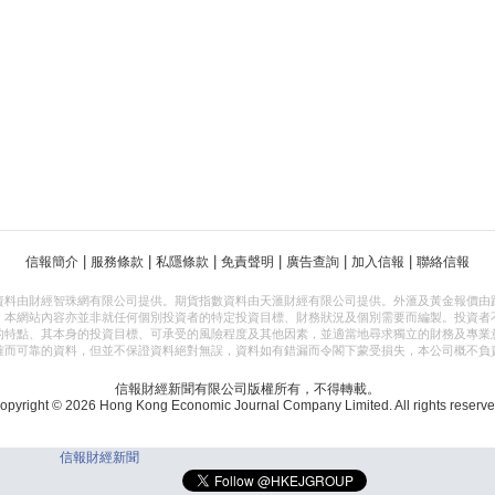
|
|
|
|
|
|
信報簡介
服務條款
私隱條款
免責聲明
廣告查詢
加入信報
聯絡信報
資料由財經智珠網有限公司提供。期貨指數資料由天滙財經有限公司提供。外滙及黃金報價由
，本網站內容亦並非就任何個別投資者的特定投資目標、財務狀況及個別需要而編製。投資者
的特點、其本身的投資目標、可承受的風險程度及其他因素，並適當地尋求獨立的財務及專業
確而可靠的資料，但並不保證資料絕對無誤，資料如有錯漏而令閣下蒙受損失，本公司概不負
信報財經新聞有限公司版權所有，不得轉載。
opyright © 2026 Hong Kong Economic Journal Company Limited. All rights reserve
信報財經新聞