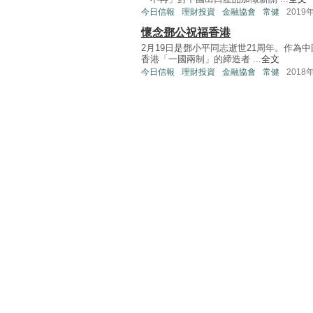
今日信報
理財投資
金融協會
常健
2019
懷念鄧公祝福香港
2月19日是鄧小平同志逝世21周年。作
香港「一國兩制」的締造者 ...
全文
今日信報
理財投資
金融協會
常健
2018