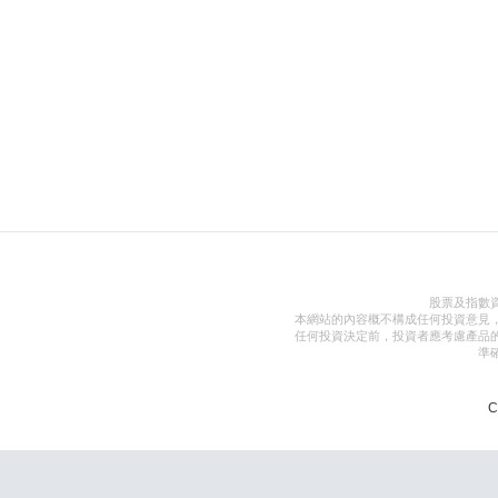
股票及指數
本網站的內容概不構成任何投資意見
任何投資決定前，投資者應考慮產品
準
C