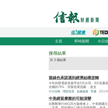
主頁
即時新聞
今日
搜尋結果
共 3 個結果
當綠色承諾遇到經濟結構逆轉
今年的限電政策最早在5月出現，9月底蔓
全國的75%，而製造業貢獻 ...
全文
今日信報
理財投資
金融協會
常健
2021
中美經貿摩擦的可能演變
在剛剛舉行的G20大阪峰會上，中美兩國
「不再」對中國出口產品加徵新關 ...
全文