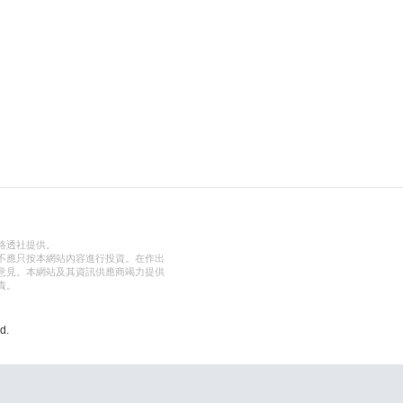
路透社提供。
不應只按本網站內容進行投資。在作出
意見。本網站及其資訊供應商竭力提供
責。
d.