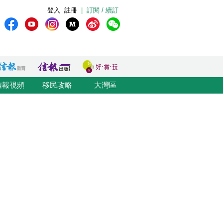
登入
註冊
|
訂閱 / 續訂
信報視頻
移民攻略
大灣區