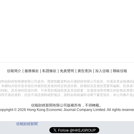
|
|
|
|
|
|
信報簡介
服務條款
私隱條款
免責聲明
廣告查詢
加入信報
聯絡信報
資料由財經智珠網有限公司提供。期貨指數資料由天滙財經有限公司提供。外滙及黃金報價由
，本網站內容亦並非就任何個別投資者的特定投資目標、財務狀況及個別需要而編製。投資者
的特點、其本身的投資目標、可承受的風險程度及其他因素，並適當地尋求獨立的財務及專業
確而可靠的資料，但並不保證資料絕對無誤，資料如有錯漏而令閣下蒙受損失，本公司概不負
信報財經新聞有限公司版權所有，不得轉載。
opyright © 2026 Hong Kong Economic Journal Company Limited. All rights reserve
信報財經新聞