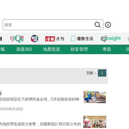
信報
港股360
地產投資
財富管理
專題
頁數：
1
%
新冠疫情惡化下經濟快速走弱，5月份隨疫情好轉
022年06月20日
內地經濟造成很大衝擊，但國家統計局日前公布的