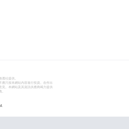
路透社提供。
不應只按本網站內容進行投資。在作出
意見。本網站及其資訊供應商竭力提供
責。
d.