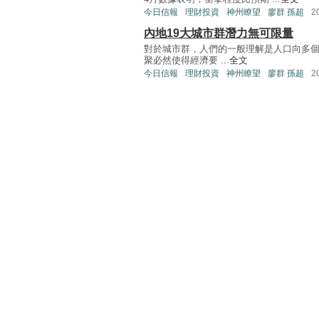
今日信報
理財投資
神州瞭望
廖群 孫超
2
內地19大城市群潛力無可限量
對於城市群，人們的一般理解是人口向多
聚必然使得經濟要 ...
全文
今日信報
理財投資
神州瞭望
廖群 孫超
2