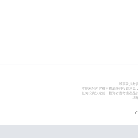
股票及指數
本網站的內容概不構成任何投資意見
任何投資決定前，投資者應考慮產品
準
C