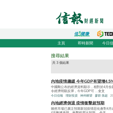
主頁
即時新聞
今日
搜尋結果
共 3 個結果
內地疫情趨緩 今年GDP有望增4.5
中國剛公布的經濟資料顯示，相對於4月份
令經濟明顯反彈，今年GDP可 ...
全文
今日信報
理財投資
神州瞭望
廖群 孫超
2
內地經濟倒退 疫情衝擊超預期
雖然市場已廣泛預期新冠疫情惡化會對4月
4月數據表明，衝擊程度比預期 ...
全文