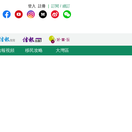
登入
註冊
|
訂閱 / 續訂
信報視頻
移民攻略
大灣區