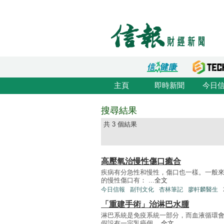
主頁
即時新聞
今日
搜尋結果
共 3 個結果
高壓氧治慢性傷口癒合
疾病有分急性和慢性，傷口也一樣。一般來
的慢性傷口有： ...
全文
今日信報
副刊文化
杏林筆記
廖軒麟醫生
「重建手術」治淋巴水腫
淋巴系統是免疫系統一部分，而血液循環
假設有一宗乳癌個 ...
全文