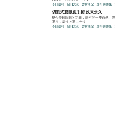
今日信報
副刊文化
杏林筆記
廖軒麟醫生
切割式雙眼皮手術 效果永久
現今美麗眼睛的定義，離不開一雙自然、沒
眼皮，是指上眼 ...
全文
今日信報
副刊文化
杏林筆記
廖軒麟醫生