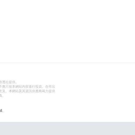
路透社提供。
不應只按本網站內容進行投資。在作出
意見。本網站及其資訊供應商竭力提供
責。
d.