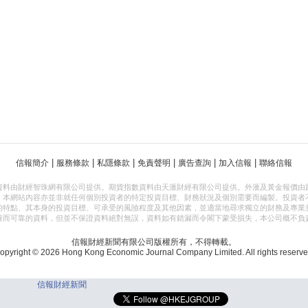
|
|
|
|
|
|
信報簡介
服務條款
私隱條款
免責聲明
廣告查詢
加入信報
聯絡信報
資料由財經智珠網有限公司提供。期貨指數資料由天滙財經有限公司提供。外滙及黃金報價由
，本網站內容亦並非就任何個別投資者的特定投資目標、財務狀況及個別需要而編製。投資者
的特點、其本身的投資目標、可承受的風險程度及其他因素，並適當地尋求獨立的財務及專業
確而可靠的資料，但並不保證資料絕對無誤，資料如有錯漏而令閣下蒙受損失，本公司概不負
信報財經新聞有限公司版權所有，不得轉載。
opyright © 2026 Hong Kong Economic Journal Company Limited. All rights reserve
信報財經新聞