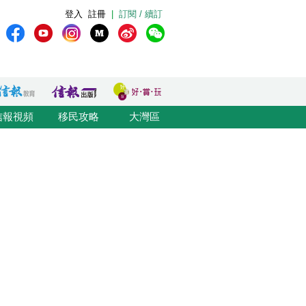
登入
註冊
|
訂閱 / 續訂
信報視頻
移民攻略
大灣區