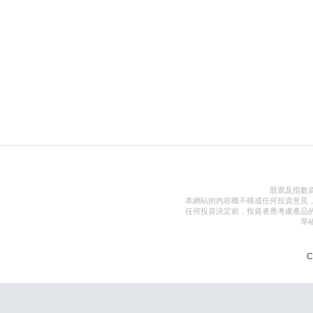
股票及指數
本網站的內容概不構成任何投資意見
任何投資決定前，投資者應考慮產品
準
C