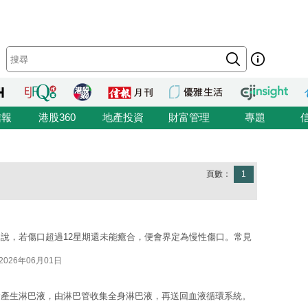
信報
港股360
地產投資
財富管理
專題
頁數：
1
說，若傷口超過12星期還未能癒合，便會界定為慢性傷口。常見
2026年06月01日
會產生淋巴液，由淋巴管收集全身淋巴液，再送回血液循環系統。