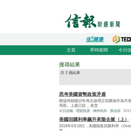
主頁
即時新聞
今日
搜尋結果
共 2 個結果
思考美國貨幣政策矛盾
聯儲局相隔10年再次啟用正回購操作為市
局面。上篇已從 ...
全文
今日信報
理財投資
神州內外
張泓頊
201
美國回購利率飆升來龍去脈（上）
2019年9月18日，美國隔夜回購利率（Overnigh
文