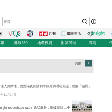
信報
港股360
地產投資
財富管理
專題
頁數：
1
場注入流動性，應對隔夜回購利率飆升的潛在風險，緩解「錢慌」
9年11月14日
t repurchase rate）迅猛飆升，衝破聯儲 ...
全