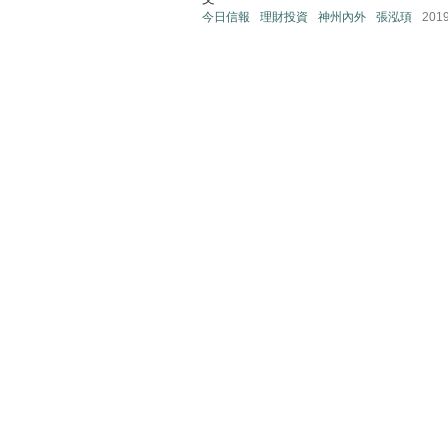
今日信報
理財投資
神州內外
張泓頊
201