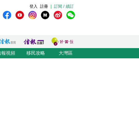
登入
註冊
|
訂閱 / 續訂
信報視頻
移民攻略
大灣區