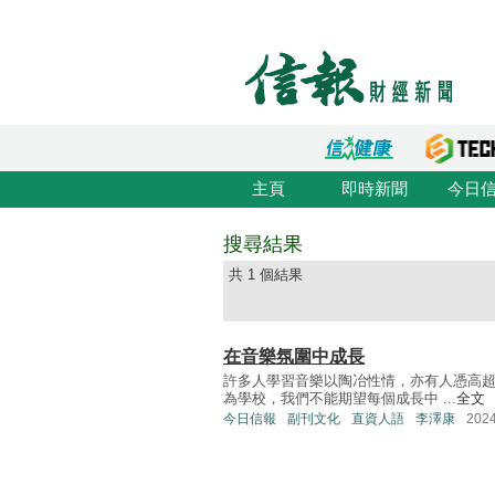
主頁
即時新聞
今日
搜尋結果
共 1 個結果
在音樂氛圍中成長
許多人學習音樂以陶冶性情，亦有人憑高
為學校，我們不能期望每個成長中 ...
全文
今日信報
副刊文化
直資人語
李澤康
202