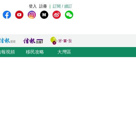
登入
註冊
|
訂閱 / 續訂
信報視頻
移民攻略
大灣區