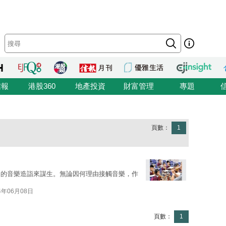
信報
港股360
地產投資
財富管理
專題
頁數：
1
超的音樂造詣來謀生。無論因何理由接觸音樂，作
4年06月08日
頁數：
1