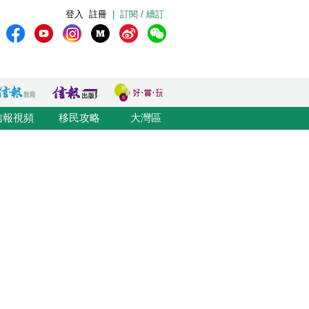
登入
註冊
|
訂閱 / 續訂
信報視頻
移民攻略
大灣區