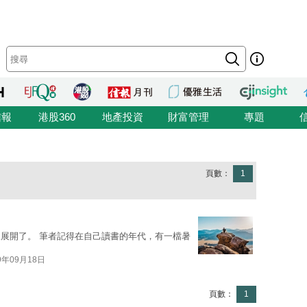
信報
港股360
地產投資
財富管理
專題
頁數：
1
展開了。 筆者記得在自己讀書的年代，有一檔暑
9年09月18日
頁數：
1