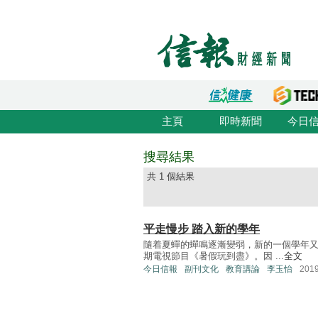
主頁
即時新聞
今日
搜尋結果
共 1 個結果
平走慢步 踏入新的學年
隨着夏蟬的蟬鳴逐漸變弱，新的一個學年又
期電視節目《暑假玩到盡》。因 ...
全文
今日信報
副刊文化
教育講論
李玉怡
201