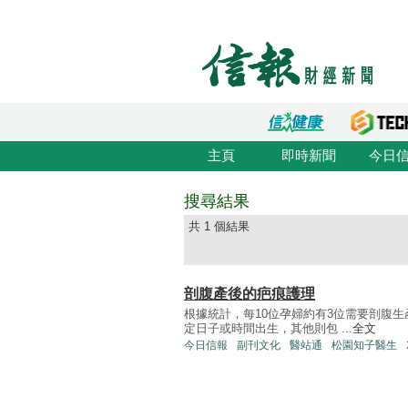
主頁
即時新聞
今日
搜尋結果
共 1 個結果
剖腹產後的疤痕護理
根據統計，每10位孕婦約有3位需要剖腹
定日子或時間出生，其他則包 ...
全文
今日信報
副刊文化
醫站通
松園知子醫生