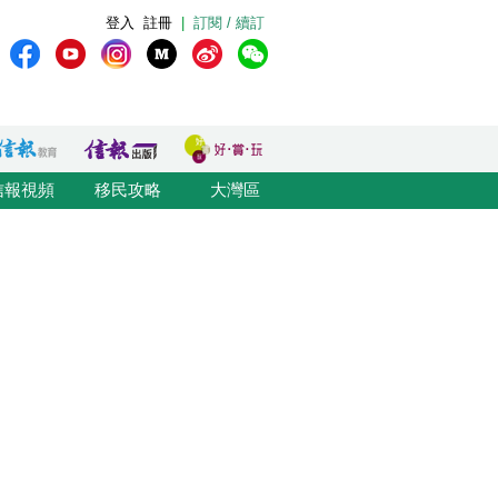
登入
註冊
|
訂閱 / 續訂
信報視頻
移民攻略
大灣區