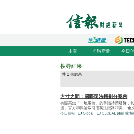
主頁
即時新聞
今日
搜尋結果
共 1 個結果
方寸之間：國際司法權劃分案例
有關高鐵「一地兩檢」的爭議持續發酵，
渡。官方和輿論常引用英法鐵路和美 ...
全
今日信報
EJ Global
EJ GLOBAL plus 環