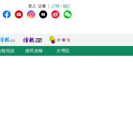
登入
註冊
|
訂閱 / 續訂
信報視頻
移民攻略
大灣區