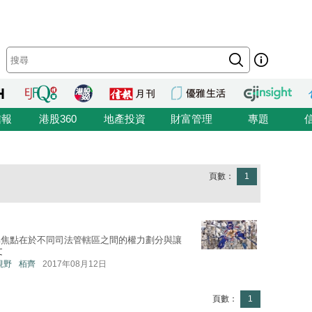
信報
港股360
地產投資
財富管理
專題
頁數：
1
其焦點在於不同司法管轄區之間的權力劃分與讓
文
地視野
栢齊
2017年08月12日
頁數：
1