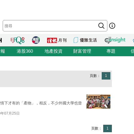
信報
港股360
地產投資
財富管理
專題
頁數：
1
疫情下才有的「產物」，相反，不少外國大學也曾
0年07月25日
頁數：
1