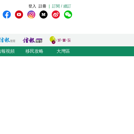
登入
註冊
|
訂閱 / 續訂
信報視頻
移民攻略
大灣區