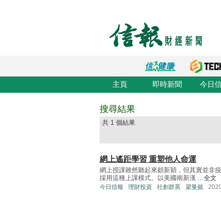
主頁
即時新聞
今日
搜尋結果
共 1 個結果
網上遙距學習 重塑他人命運
網上授課雖然聽起來頗新穎，但其實並非
採用這種上課模式。以美國南新漢 ...
全文
今日信報
理財投資
社創群英
梁曼懿
202