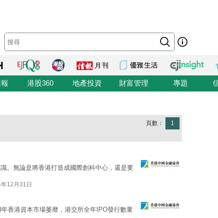
信報
港股360
地產投資
財富管理
專題
頁數：
1
共識。無論是將香港打造成國際創科中心，還是要
4年12月31日
3年香港資本市場萎靡，港交所全年IPO發行數量