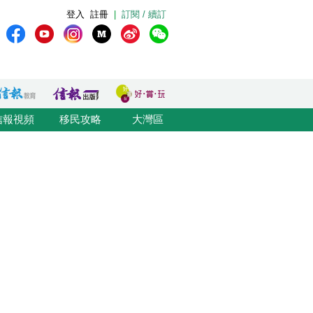
登入
註冊
|
訂閱 / 續訂
信報視頻
移民攻略
大灣區