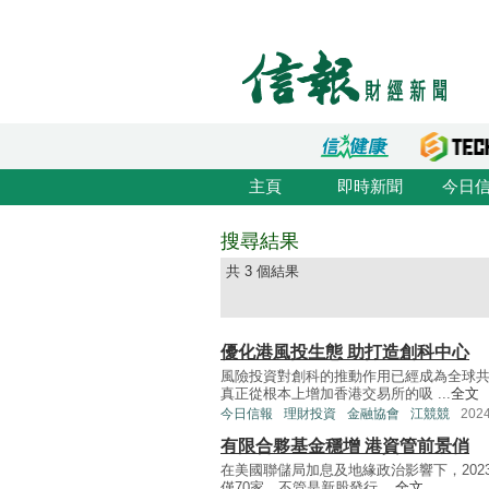
主頁
即時新聞
今日
搜尋結果
共 3 個結果
優化港風投生態 助打造創科中心
風險投資對創科的推動作用已經成為全球
真正從根本上增加香港交易所的吸 ...
全文
今日信報
理財投資
金融協會
江競競
202
有限合夥基金穩增 港資管前景俏
在美國聯儲局加息及地緣政治影響下，202
僅70家，不管是新股發行 ...
全文