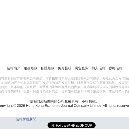
|
|
|
|
|
|
信報簡介
服務條款
私隱條款
免責聲明
廣告查詢
加入信報
聯絡信報
資料由財經智珠網有限公司提供。期貨指數資料由天滙財經有限公司提供。外滙及黃金報價由
，本網站內容亦並非就任何個別投資者的特定投資目標、財務狀況及個別需要而編製。投資者
的特點、其本身的投資目標、可承受的風險程度及其他因素，並適當地尋求獨立的財務及專業
確而可靠的資料，但並不保證資料絕對無誤，資料如有錯漏而令閣下蒙受損失，本公司概不負
信報財經新聞有限公司版權所有，不得轉載。
opyright © 2026 Hong Kong Economic Journal Company Limited. All rights reserve
信報財經新聞