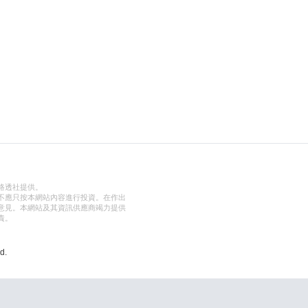
路透社提供。
不應只按本網站內容進行投資。在作出
意見。本網站及其資訊供應商竭力提供
責。
d.