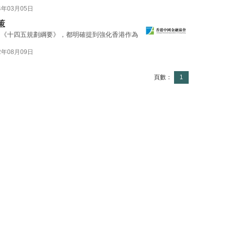
4年03月05日
策
是《十四五規劃綱要》，都明確提到強化香港作為
2年08月09日
頁數：
1