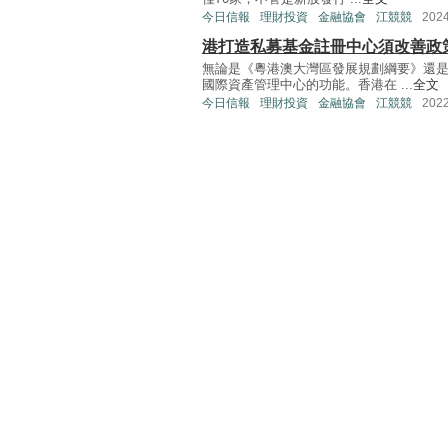
今日信報
理財投資
金融協會
江競競
202
港打造私募基金註冊中心須改善政
無論是《粵港澳大灣區發展規劃綱要》還
國際資產管理中心的功能。香港在 ...
全文
今日信報
理財投資
金融協會
江競競
202