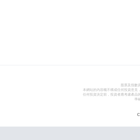
股票及指數
本網站的內容概不構成任何投資意見
任何投資決定前，投資者應考慮產品
準
C