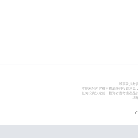
股票及指數
本網站的內容概不構成任何投資意見
任何投資決定前，投資者應考慮產品
準
C