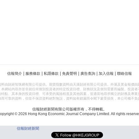
|
|
|
|
|
|
信報簡介
服務條款
私隱條款
免責聲明
廣告查詢
加入信報
聯絡信報
資料由財經智珠網有限公司提供。期貨指數資料由天滙財經有限公司提供。外滙及黃金報價由
，本網站內容亦並非就任何個別投資者的特定投資目標、財務狀況及個別需要而編製。投資者
的特點、其本身的投資目標、可承受的風險程度及其他因素，並適當地尋求獨立的財務及專業
確而可靠的資料，但並不保證資料絕對無誤，資料如有錯漏而令閣下蒙受損失，本公司概不負
信報財經新聞有限公司版權所有，不得轉載。
opyright © 2026 Hong Kong Economic Journal Company Limited. All rights reserve
信報財經新聞