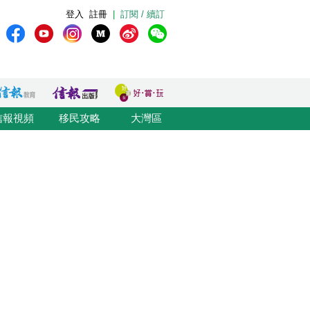
登入
註冊
|
訂閱 / 續訂
信報視頻
移民攻略
大灣區