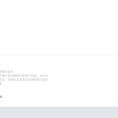
路透社提供。
不應只按本網站內容進行投資。在作出
意見。本網站及其資訊供應商竭力提供
責。
d.