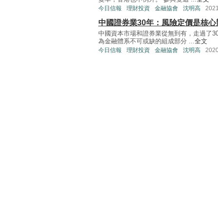
今日信報
理財投資
金融協會
沈明高
202
中國證券業30年：風險定價是核心
中國資本市場和證券業從無到有，走過了3
為金融體系不可或缺的組成部分 ...
全文
今日信報
理財投資
金融協會
沈明高
202