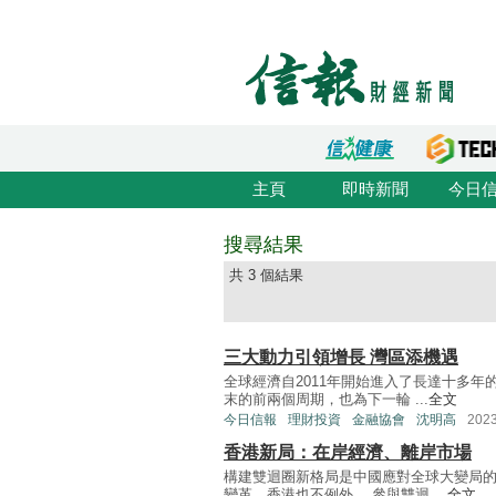
主頁
即時新聞
今日
搜尋結果
共 3 個結果
三大動力引領增長 灣區添機遇
全球經濟自2011年開始進入了長達十多
末的前兩個周期，也為下一輪 ...
全文
今日信報
理財投資
金融協會
沈明高
202
香港新局：在岸經濟、離岸市場
構建雙迴圈新格局是中國應對全球大變局
變革，香港也不例外。 參與雙迴 ...
全文