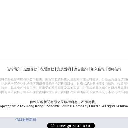
|
|
|
|
|
|
信報簡介
服務條款
私隱條款
免責聲明
廣告查詢
加入信報
聯絡信報
資料由財經智珠網有限公司提供。期貨指數資料由天滙財經有限公司提供。外滙及黃金報價由
，本網站內容亦並非就任何個別投資者的特定投資目標、財務狀況及個別需要而編製。投資者
的特點、其本身的投資目標、可承受的風險程度及其他因素，並適當地尋求獨立的財務及專業
確而可靠的資料，但並不保證資料絕對無誤，資料如有錯漏而令閣下蒙受損失，本公司概不負
信報財經新聞有限公司版權所有，不得轉載。
opyright © 2026 Hong Kong Economic Journal Company Limited. All rights reserve
信報財經新聞