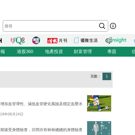
信報
港股360
地產投資
財富管理
專題
頁數：
1
、增加血管彈性、減低血管硬化風險及穩定血壓水
019年08月24日
定期接受身體檢查，坊間亦有林林總總的身體檢查