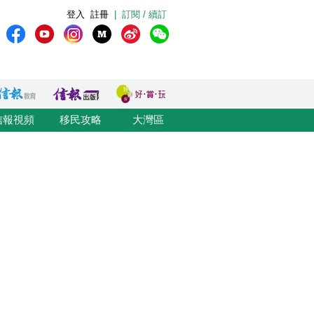
登入
註冊
|
訂閱 / 續訂
信報視頻
移民攻略
大灣區