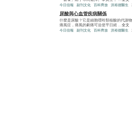
今日信報
副刊文化
百科齊放
洪裕德醫生
尿酸與心血管疾病關係
什麼是尿酸？它是細胞嘌呤類核酸的代謝
痛風症，痛風的劇痛可迫使平日絕 ...
全文
今日信報
副刊文化
百科齊放
洪裕德醫生