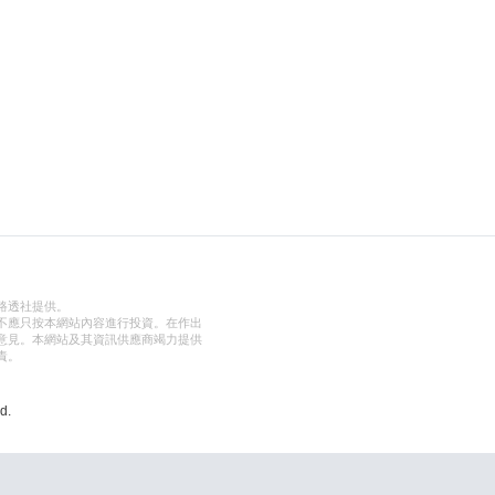
路透社提供。
不應只按本網站內容進行投資。在作出
意見。本網站及其資訊供應商竭力提供
責。
d.