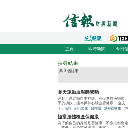
主頁
即時新聞
今日
搜尋結果
共 3 個結果
夏天運動血壓睇緊啲
運動可以調節自主神經、有促進血液循環
平的功效，能為保持心腦血管健康 ...
全文
今日信報
副刊文化
醫站通
洪裕德醫生
2
恒常身體檢查保健康
為了解自己的身體是否健康，不少人都會
「套餐」給予市民選擇。事實上， ...
全文