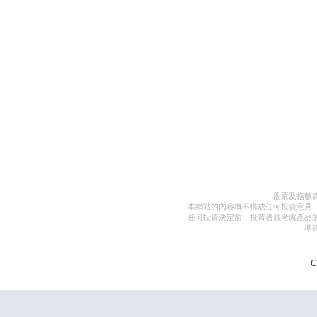
股票及指數
本網站的內容概不構成任何投資意見
任何投資決定前，投資者應考慮產品
準
C