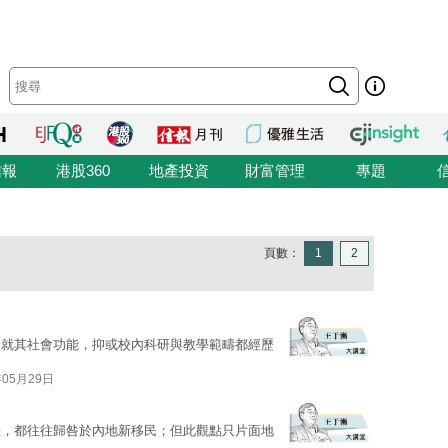
信報
港股360
地產投資
財富管理
專題
頁數：
1
2
論就其社會功能，抑或校內科研與教學範疇都經歷
年05月29日
缺，都往往歸咎於內地新移民；但此觀點只片面地