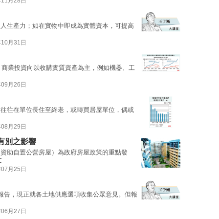
年11月28日
個人生產力；如在實物中即成為實體資本，可提高
年10月31日
間，商業投資向以收購實質資產為主，例如機器、工
年09月26日
，往往在單位長住至終老，或轉買居屋單位，偶或
年08月29日
有別之影響
是資助自置公營房屋）為政府房屋政策的重點發
文
年07月25日
報告，現正就各土地供應選項收集公眾意見。但報
年06月27日