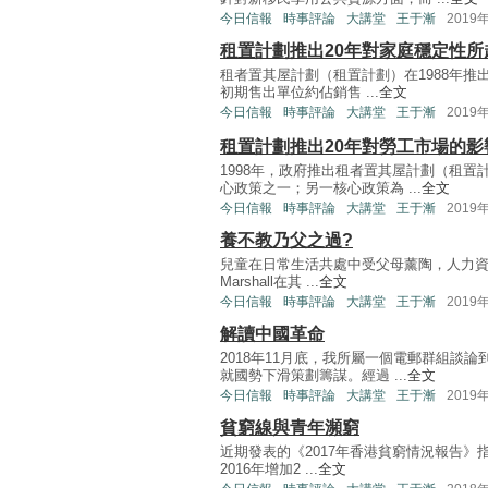
今日信報
時事評論
大講堂
王于漸
2019
租置計劃推出20年對家庭穩定性所
租者置其屋計劃（租置計劃）在1988年推出
初期售出單位約佔銷售 ...
全文
今日信報
時事評論
大講堂
王于漸
2019
租置計劃推出20年對勞工市場的影
1998年，政府推出租者置其屋計劃（租
心政策之一；另一核心政策為 ...
全文
今日信報
時事評論
大講堂
王于漸
2019
養不教乃父之過?
兒童在日常生活共處中受父母薰陶，人力資本
Marshall在其 ...
全文
今日信報
時事評論
大講堂
王于漸
2019
解讀中國革命
2018年11月底，我所屬一個電郵群組談
就國勢下滑策劃籌謀。經過 ...
全文
今日信報
時事評論
大講堂
王于漸
2019
貧窮線與青年瀕窮
近期發表的《2017年香港貧窮情況報告》指
2016年增加2 ...
全文