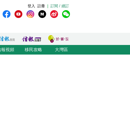
登入
註冊
|
訂閱 / 續訂
信報視頻
移民攻略
大灣區