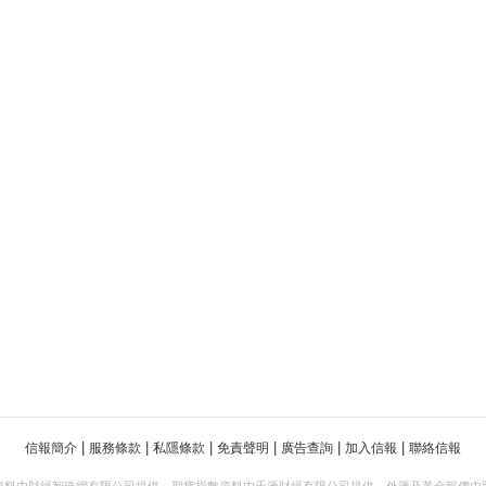
|
|
|
|
|
|
信報簡介
服務條款
私隱條款
免責聲明
廣告查詢
加入信報
聯絡信報
資料由財經智珠網有限公司提供。期貨指數資料由天滙財經有限公司提供。外滙及黃金報價由