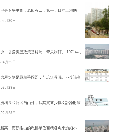
這已是不爭事實，原因有二：第一，目前土地缺
文
年05月30日
，公營房屋政策基於此一背景制訂。 1971年，
年04月25日
說房屋短缺是最棘手問題，則諒無異議。不少論者
年03月28日
經濟增長和公民自由外，我其實甚少撰文評論財策
年02月28日
創新高，而新推出的私樓單位面積卻愈來愈細小，