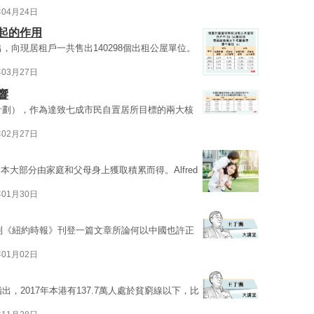
年04月24日
起的作用
，向現居租戶一共售出140298個出租公屋單位。
年03月27日
響
置計劃），作為達致七成市民自置居所目標的兩大核
年02月27日
大部分由家庭和父母身上獲取積累而得。Alfred
年01月30日
論到《紐約時報》刊登一篇文章所論何以中國也許正
年01月02日
出，2017年本港有137.7萬人處於貧窮線以下，比