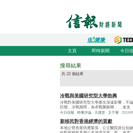
主頁
即時新聞
今日
搜尋結果
共 22 個結果
冷戰與美國研究型大學勃興
冷戰對美國研究型大學產生深遠影響，不
巨變。冷戰期間，為求戰勝蘇聯， ...
全文
今日信報
時事評論
大講堂
王于漸
2019
新移民對香港經濟的貢獻
本地公營房屋供應緊張，公立醫院床位短
針對新移民享用公共資源方面，而 ...
全文