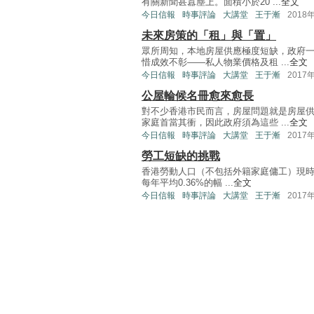
有關新聞甚囂塵上。面積小於20 ...
全文
今日信報
時事評論
大講堂
王于漸
2018
未來房策的「租」與「置」
眾所周知，本地房屋供應極度短缺，政府
惜成效不彰——私人物業價格及租 ...
全文
今日信報
時事評論
大講堂
王于漸
2017
公屋輪候名冊愈來愈長
對不少香港市民而言，房屋問題就是房屋
家庭首當其衝，因此政府須為這些 ...
全文
今日信報
時事評論
大講堂
王于漸
2017
勞工短缺的挑戰
香港勞動人口（不包括外籍家庭傭工）現時為
每年平均0.36%的幅 ...
全文
今日信報
時事評論
大講堂
王于漸
2017