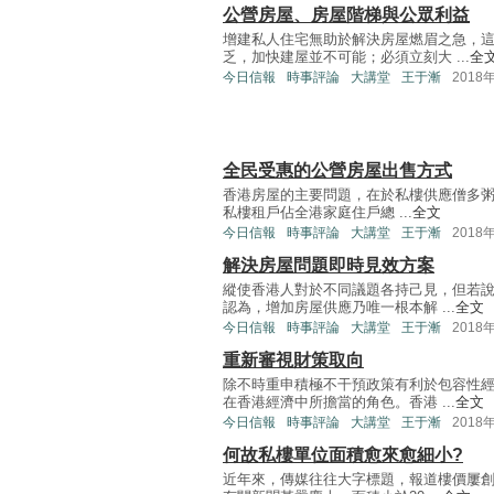
公營房屋、房屋階梯與公眾利益
增建私人住宅無助於解決房屋燃眉之急，
乏，加快建屋並不可能；必須立刻大 ...
全
今日信報
時事評論
大講堂
王于漸
2018
全民受惠的公營房屋出售方式
香港房屋的主要問題，在於私樓供應僧多粥少
私樓租戶佔全港家庭住戶總 ...
全文
今日信報
時事評論
大講堂
王于漸
2018
解決房屋問題即時見效方案
縱使香港人對於不同議題各持己見，但若
認為，增加房屋供應乃唯一根本解 ...
全文
今日信報
時事評論
大講堂
王于漸
2018
重新審視財策取向
除不時重申積極不干預政策有利於包容性
在香港經濟中所擔當的角色。香港 ...
全文
今日信報
時事評論
大講堂
王于漸
2018
何故私樓單位面積愈來愈細小?
近年來，傳媒往往大字標題，報道樓價屢