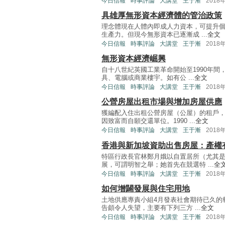
今日信報
時事評論
大講堂
王于漸
2018
具雄厚無形資本經濟體的管治政策
理念體現在人體內即成人力資本，可提升
生產力。但現今無形資本已逐漸成 ...
全文
今日信報
時事評論
大講堂
王于漸
2018
無形資本經濟崛興
自十八世紀英國工業革命開始至1990年
具、電腦或商業樓宇。如有公 ...
全文
今日信報
時事評論
大講堂
王于漸
2018
公營房屋出租市場與增加房屋供應
獲編配入住出租公營房屋（公屋）的租戶
因致富而自願交還單位。1990 ...
全文
今日信報
時事評論
大講堂
王于漸
2018
香港與新加坡資助出售房屋：產權
特區行政長官林鄭月娥以自置居所（尤其
展，可謂明智之舉；她首先在競選特 ...
全
今日信報
時事評論
大講堂
王于漸
2018
如何增闢發展與住宅用地
土地供應專責小組4月發表社會期待已久的
告頗令人失望，主要有下列三方 ...
全文
今日信報
時事評論
大講堂
王于漸
2018