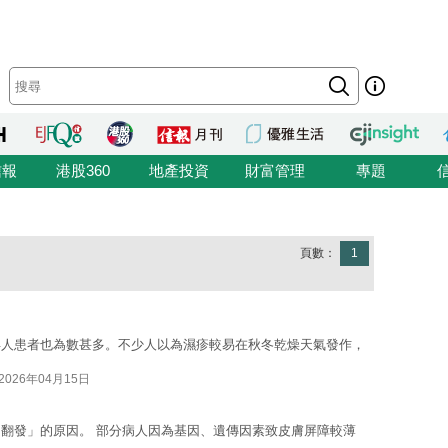
信報
港股360
地產投資
財富管理
專題
頁數：
1
年人患者也為數甚多。不少人以為濕疹較易在秋冬乾燥天氣發作，
2026年04月15日
翻發」的原因。 部分病人因為基因、遺傳因素致皮膚屏障較薄