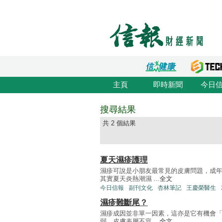
主頁
即時新聞
今日
搜尋結果
共 2 個結果
夏天濕疹護理
濕疹可說是小朋友最常見的皮膚問題，成
其實夏天炎熱潮濕 ...
全文
今日信報
副刊文化
杏林筆記
王慶榮醫生
濕疹難斷尾？
濕疹成因並非單一因素，這亦是它有機會「
弱，皮膚表層不容 ...
全文