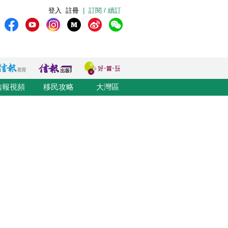
登入
註冊
|
訂閱 / 續訂
信報視頻
移民攻略
大灣區