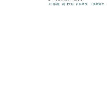
今日信報
副刊文化
百科齊放
王慶榮醫生