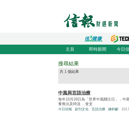
主頁
即時新聞
今日
搜尋結果
共 1 個結果
中風與言語治療
每年10月29日為「世界中風關注日」，
養無法及時送 ...
全文
今日信報
副刊文化
言語治療
練鈞齡
201