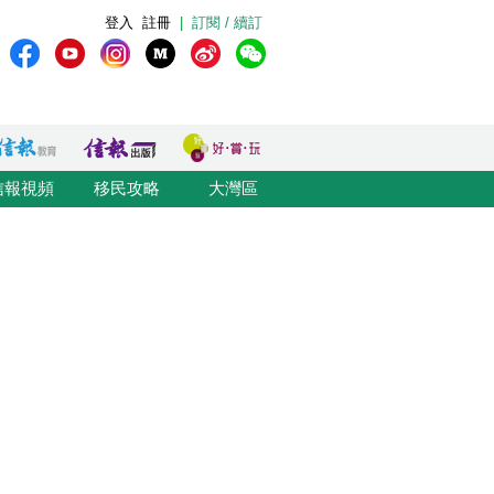
登入
註冊
|
訂閱 / 續訂
信報視頻
移民攻略
大灣區