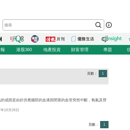
信報
港股360
地產投資
財富管理
專題
頁數：
1
中風的成因是由於供應腦部的血液因閉塞的血管突然中斷，氧氣及營
7年10月26日
頁數：
1