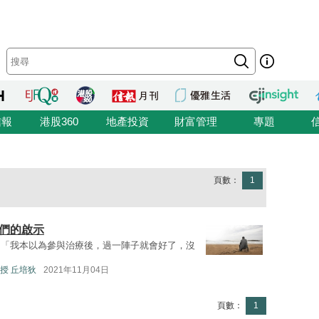
信報
港股360
地產投資
財富管理
專題
頁數：
1
者們的啟示
、「我本以為參與治療後，過一陣子就會好了，沒
授 丘培狄
2021年11月04日
頁數：
1