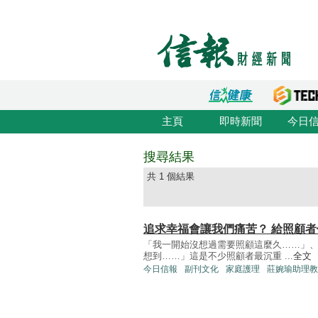
主頁
即時新聞
今日
搜尋結果
共 1 個結果
追求幸福會讓我們痛苦？ 給照顧
「我一開始沒想過需要照顧這麼久……」
想到……」這是不少照顧者最沉重 ...
全文
今日信報
副刊文化
家庭護理
莊婉瑜助理教