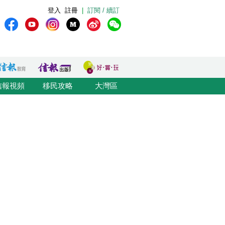
登入
註冊
|
訂閱 / 續訂
信報視頻
移民攻略
大灣區