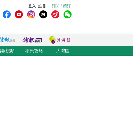
登入
註冊
|
訂閱 / 續訂
信報視頻
移民攻略
大灣區