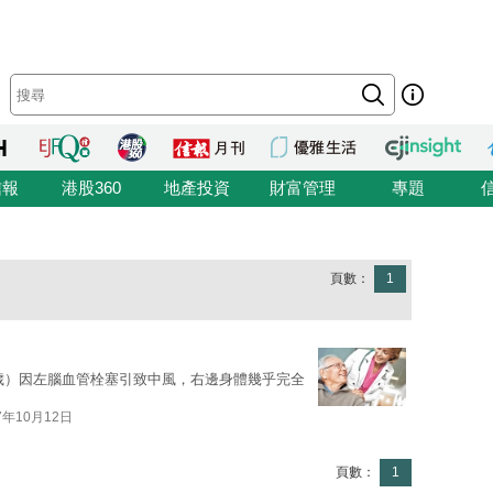
信報
港股360
地產投資
財富管理
專題
頁數：
1
6歲）因左腦血管栓塞引致中風，右邊身體幾乎完全
7年10月12日
頁數：
1