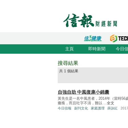
主頁
即時新聞
今日
搜尋結果
共 1 個結果
自強自助 中風復康小錦囊
黃先生是一名中風患者，2014年（當時5
癱瘓，而且吐字不清，難以 ...
全文
今日信報
副刊文化
家庭護理
薛詠紅
201