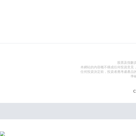
股票及指數
本網站的內容概不構成任何投資意見
任何投資決定前，投資者應考慮產品
準
C