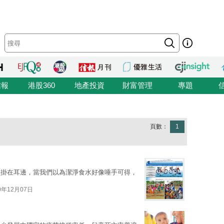
信報
港股360
地產投資
財富管理
專題
頁數：
1
常掛在耳邊，當我們以為潔淨食水好像唾手可得，
0年12月07日