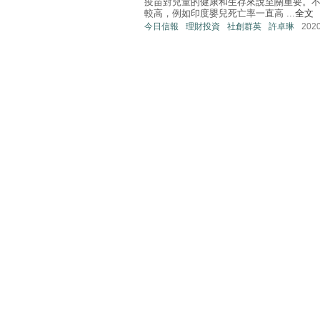
疫苗對兒童的健康和生存來說至關重要。
較高，例如印度嬰兒死亡率一直高 ...
全文
今日信報
理財投資
社創群英
許卓琳
202