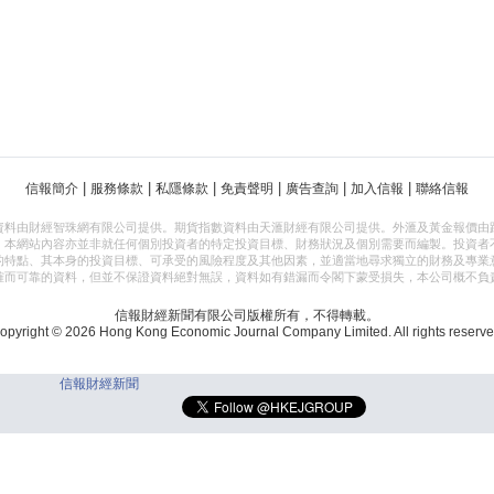
|
|
|
|
|
|
信報簡介
服務條款
私隱條款
免責聲明
廣告查詢
加入信報
聯絡信報
資料由財經智珠網有限公司提供。期貨指數資料由天滙財經有限公司提供。外滙及黃金報價由
，本網站內容亦並非就任何個別投資者的特定投資目標、財務狀況及個別需要而編製。投資者
的特點、其本身的投資目標、可承受的風險程度及其他因素，並適當地尋求獨立的財務及專業
確而可靠的資料，但並不保證資料絕對無誤，資料如有錯漏而令閣下蒙受損失，本公司概不負
信報財經新聞有限公司版權所有，不得轉載。
opyright © 2026 Hong Kong Economic Journal Company Limited. All rights reserve
信報財經新聞