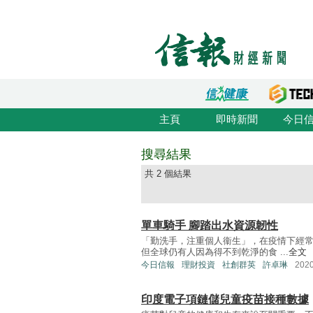
主頁
即時新聞
今日
搜尋結果
共 2 個結果
單車騎手 腳踏出水資源韌性
「勤洗手，注重個人衞生」，在疫情下經
但全球仍有人因為得不到乾淨的食 ...
全文
今日信報
理財投資
社創群英
許卓琳
202
印度電子項鏈儲兒童疫苗接種數據