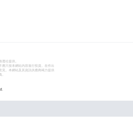
路透社提供。
不應只按本網站內容進行投資。在作出
意見。本網站及其資訊供應商竭力提供
責。
d.