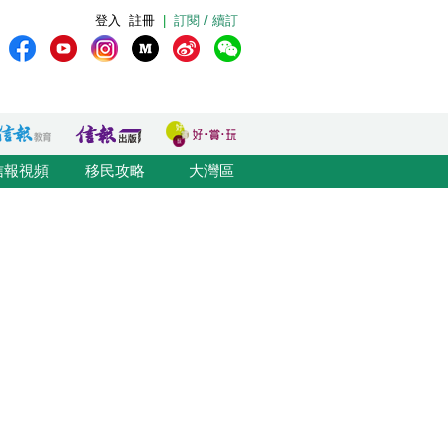
登入
註冊
|
訂閱 / 續訂
信報視頻
移民攻略
大灣區