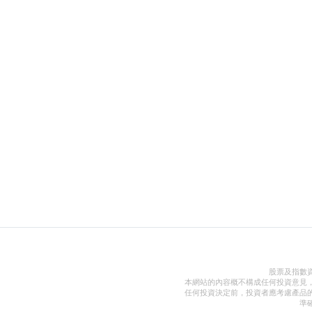
股票及指數
本網站的內容概不構成任何投資意見
任何投資決定前，投資者應考慮產品
準