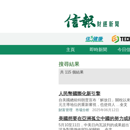
主頁
即時新聞
今日
搜尋結果
共 115 個結果
人民幣國際化新引擎
自美國總統特朗普宣布「解放日」關稅以
元主導地位的重新審視，也使得人 ...
全文
財富管理
市場分析
2025年06月12日
美國想要在亞洲孤立中國的努力或
5月10至11日，中美日內瓦談判的成果超
認為對華徵收80%的關稅 ...
全文