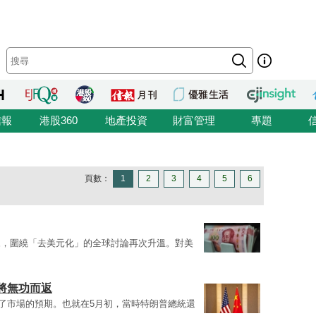
信報
港股360
地產投資
財富管理
專題
頁數：
1
2
3
4
5
6
來，圍繞「去美元化」的全球討論再次升溫。對美
將無功而返
出了市場的預期。也就在5月初，當時特朗普總統還