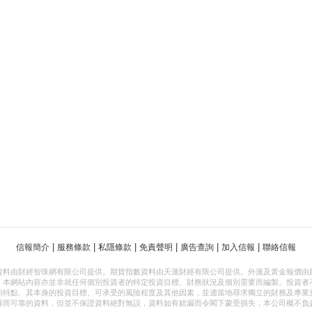
|
|
|
|
|
|
信報簡介
服務條款
私隱條款
免責聲明
廣告查詢
加入信報
聯絡信報
資料由財經智珠網有限公司提供。期貨指數資料由天滙財經有限公司提供。外滙及黃金報價由
，本網站內容亦並非就任何個別投資者的特定投資目標、財務狀況及個別需要而編製。投資者
的特點、其本身的投資目標、可承受的風險程度及其他因素，並適當地尋求獨立的財務及專業
確而可靠的資料，但並不保證資料絕對無誤，資料如有錯漏而令閣下蒙受損失，本公司概不負