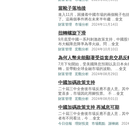
當靴子落地後
進入11月，困擾着中國市場的兩個靴子包
了。這兩個事件將在未來半年繼 ...
全文
財富管理
市場分析
2024年11月14日
扭轉螺旋下滑
9月底受中國一系列刺激政策支持，中國股
布大幅降息降準為導火線。問 ...
全文
財富管理
宏觀分析
2024年10月10日
為何人幣未能顯著受益套息交易反
7月下旬開始，受美國降息預期以及日本央
轉，並帶動全球金融市場的波動。 ...
全文
財富管理
宏觀分析
2024年08月29日
中國加碼政策支持
二十屆三中全會後市場反應不盡人意。其
驚喜多，市場因此用腳投票。 不 ...
全文
財富管理
宏觀分析
2024年08月01日
中國加碼政策支持 再減息可期
二十屆三中全會後市場反應不盡人意，其
者有不同看法，今 ...
全文
今日信報
理財投資
市場觀點
謝棟銘
202