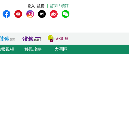
登入
註冊
|
訂閱 / 續訂
信報視頻
移民攻略
大灣區