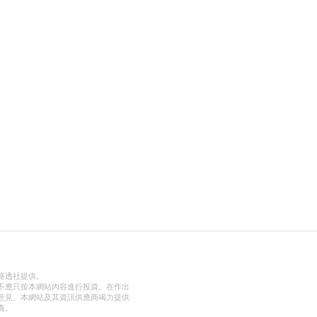
路透社提供。
不應只按本網站內容進行投資。在作出
意見。本網站及其資訊供應商竭力提供
責。