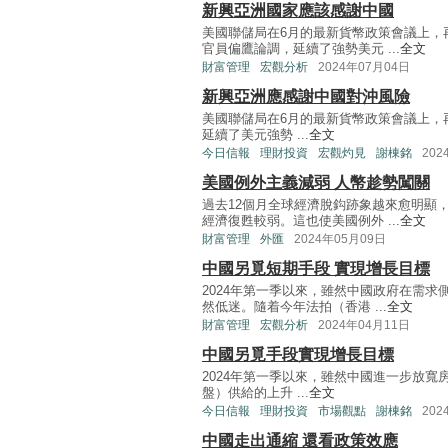
新興亞洲國家應該感謝中國
美國聯儲局在6月的最新貨幣政策會議上，
官員偏鷹論調，延續了強勢美元 ...
全文
財富管理
宏觀分析
2024年07月04日
新興亞洲應感謝中國對沖風險
美國聯儲局在6月的最新貨幣政策會議上，
延續了美元強勢 ...
全文
今日信報
理財投資
宏觀灼見
謝棟銘
202
美國例外主義減弱 人幣趁勢闖關
過去12個月全球經濟脫鈎跡象越來愈明顯
經濟復甦較弱。這也使美國例外 ...
全文
財富管理
外匯
2024年05月09日
中國另覓短期手段 實現增長目標
2024年第一季以來，雖然中國政府在需
然低迷。隨着今年法拍（香港 ...
全文
財富管理
宏觀分析
2024年04月11日
中國另覓手段實現增長目標
2024年第一季以來，雖然中國進一步放
盤）供給的上升 ...
全文
今日信報
理財投資
市場觀點
謝棟銘
202
中國走出通縮 還看政策效應