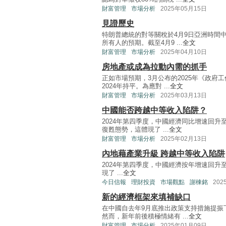
財富管理
市場分析
2025年05月15日
見證歷史
特朗普總統的對等關稅於4月9日亞洲時間中
所有人的預期。截至4月9 ...
全文
財富管理
市場分析
2025年04月10日
房地產或成為拉動內需的抓手
正如市場預期，3月公布的2025年《政府
2024年持平。為應對 ...
全文
財富管理
市場分析
2025年03月13日
中國能否跨越中等收入陷阱？
2024年第四季度，中國經濟同比增速回升至
復甦態勢，這體現了 ...
全文
財富管理
市場分析
2025年02月13日
內地藉產業升級 跨越中等收入陷阱
2024年第四季度，中國經濟按年增速回升至
現了 ...
全文
今日信報
理財投資
市場觀點
謝棟銘
202
新的經濟框架來填補缺口
在中國自去年9月底推出政策支持措施提振
然而，新年前後積極情緒有 ...
全文
財富管理
市場分析
2025年01月09日