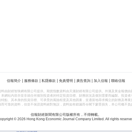
|
|
|
|
|
|
信報簡介
服務條款
私隱條款
免責聲明
廣告查詢
加入信報
聯絡信報
資料由財經智珠網有限公司提供。期貨指數資料由天滙財經有限公司提供。外滙及黃金報價由
，本網站內容亦並非就任何個別投資者的特定投資目標、財務狀況及個別需要而編製。投資者
的特點、其本身的投資目標、可承受的風險程度及其他因素，並適當地尋求獨立的財務及專業
確而可靠的資料，但並不保證資料絕對無誤，資料如有錯漏而令閣下蒙受損失，本公司概不負
信報財經新聞有限公司版權所有，不得轉載。
opyright © 2026 Hong Kong Economic Journal Company Limited. All rights reserve