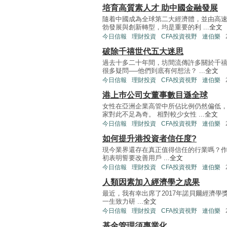
培育高質素人才 助中國金融發展
隨着中國成為全球第二大經濟體，並由高
勃發展與創新轉型，均是重要的利 ...
全文
今日信報
理財投資
CFA投資視野
連伯樂
破除千禧世代五大迷思
過去十多二十年間，坊間流傳許多關於千
很多疑問──他們到底有何想法？ ...
全文
今日信報
理財投資
CFA投資視野
連伯樂
港上巿公司女董事數目遜全球
女性在亞洲企業高管中所佔比例仍然偏低
家對此不足為奇。 相對較少女性 ...
全文
今日信報
理財投資
CFA投資視野
連伯樂
如何提升港投資者信任度?
現今業界還存在真正值得信任的行業嗎？作為科
初表明誓要改善用戶 ...
全文
今日信報
理財投資
CFA投資視野
連伯樂
人類因素加入經濟學之成果
最近，我有幸出席了2017年諾貝爾經濟學獎得主
一生致力研 ...
全文
今日信報
理財投資
CFA投資視野
連伯樂
基金管理須專業化