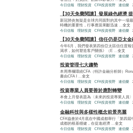
今日信報
理財投資
CFA投資視野
連伯樂
【30天免費閱讀】發展綠色經濟 
新冠肺炎無疑是全球共同面對的其中一場
時機的重要性，行事應當果斷迅速 ...
全文
今日信報
理財投資
CFA投資視野
連伯樂
【30天免費閱讀】信任仍是亞太金
今年6月，我們發表第四份亞太區信任度報
渴求，如何塑造客戶關係》（E ...
全文
今日信報
理財投資
CFA投資視野
連伯樂
投資管理七大趨勢
本周專欄環繞CFA（特許金融分析師）Rona
書由CFA I ...
全文
今日信報
理財投資
CFA投資視野
連伯樂
投資專業人員要善於應對轉變
本會上月發表題為〈未來的投資專業人員〉（Investmen
今日信報
理財投資
CFA投資視野
連伯樂
金融科技與多樣性概念前景亮麗
CFA協會於4月底在中國成都舉行「第四
成都的根基穩健，在促進經濟 ...
全文
今日信報
理財投資
CFA投資視野
連伯樂