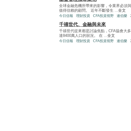
全球金融危機所帶來的影響，令業界必須
值得信賴的顧問。 近年不斷發生 ...
全文
今日信報
理財投資
CFA投資視野
連伯樂
千禧世代、金融與未來
千禧世代從來都是討論焦點，CFA協會大
達8400萬人口的狀況。 在 ...
全文
今日信報
理財投資
CFA投資視野
連伯樂