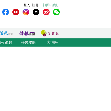
登入
註冊
|
訂閱 / 續訂
信報視頻
移民攻略
大灣區