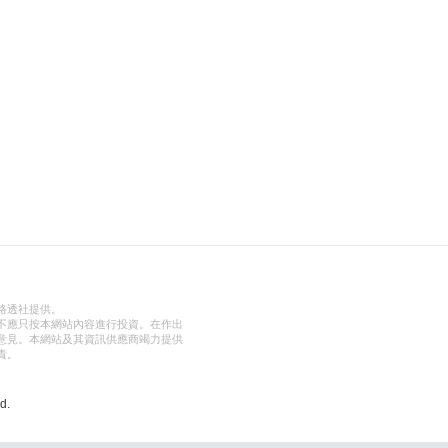
路透社提供。
不應只按本網站內容進行投資。在作出
意見。本網站及其資訊供應商竭力提供
責。
d.