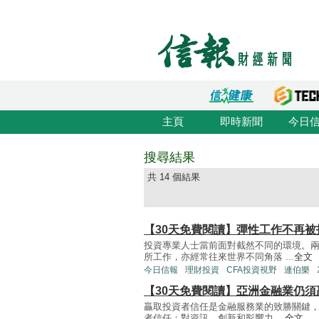
主頁
即時新聞
今日
搜尋結果
共 14 個結果
【30天免費閱讀】彈性工作不再
投資專業人士當前面對截然不同的環境。
所工作，亦經常往來世界不同角落 ...
全文
今日信報
理財投資
CFA投資視野
連伯樂
【30天免費閱讀】亞洲金融業仍須
贏取投資者信任是金融服務業的致勝關鍵，
者信任：對資訊、創新和影響力 ...
全文