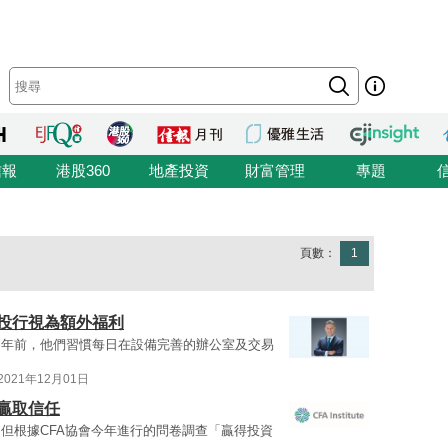
信報
港股360
地產投資
財富管理
專題
頁數：
1
被投行視為額外福利
兩年前，他們習慣每日在設備完善的辦公室及交易
2021年12月01日
贏取信任
但根據CFA協會今年進行的問卷調查「贏得投資