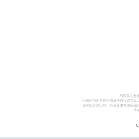
股票及指數
本網站的內容概不構成任何投資意見
任何投資決定前，投資者應考慮產品
準
C