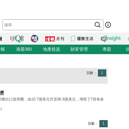
信報
港股360
地產投資
財富管理
專題
頁數：
1
濟
產權出口使用費，由10.7億美元升至86.8億美元，增長了7倍有多
日
頁數：
1