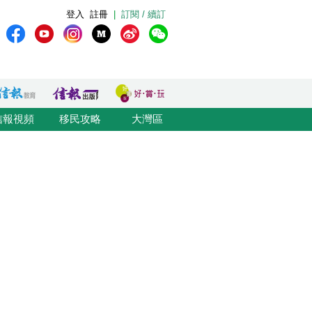
登入
註冊
|
訂閱 / 續訂
信報視頻
移民攻略
大灣區