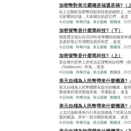
加密幣對美元霸權是福還是禍?（
在上文關於加密幣特點和技術的鋪墊上，
元影響的討論，大多關注的是它們 ...
全文
今日信報
時事評論
美元霸權
鄭國漢
202
加密貨幣是什麼黑科技?（下）
我曾撰文指出在2019年前華爾街的確曾
交易所母公司洲際交易所和芝 ...
全文
今日信報
時事評論
美元霸權
鄭國漢
202
加密貨幣是什麼黑科技?（上）
旨在替代世界上所有法定貨幣的比特幣（Bi
（Stablecoin）作為 ...
全文
今日信報
時事評論
美元霸權
鄭國漢
202
美元自殘為人民幣帶來什麼機遇?
美元自殘為人民幣國際化提供的機遇，最
業債券的需求緊隨其後，而重點是 ...
全文
今日信報
時事評論
美元霸權
鄭國漢
202
美元自殘為人民幣帶來什麼機遇?
上文討論歐洲央行行長拉加德為了把美元
盟的建議。其中一部分關於歐羅進 ...
全文
今日信報
時事評論
美元霸權
鄭國漢
202