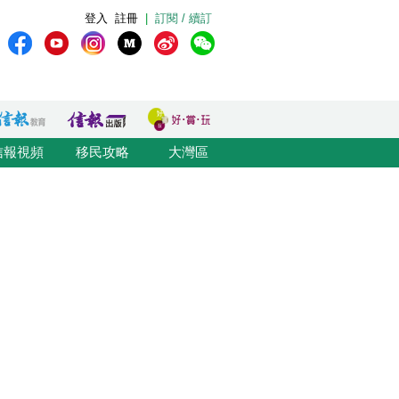
登入
註冊
|
訂閱 / 續訂
信報視頻
移民攻略
大灣區