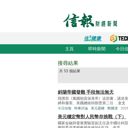
主頁
即時新聞
今日
搜尋結果
共 53 個結果
斜陽帝國發難 手段無法無天
我撰寫《萬國朝貢保美帝》這部書，講述
縛和傷害。美國總統特朗普第二任 ...
全文
今日信報
時事評論
美元霸權
鄭國漢
202
美元穩定幣對人民幣存挑戰（下）
國家金融與發展實驗室副主任及中國社科
學部委員李楊教授先後於6月18 ...
全文