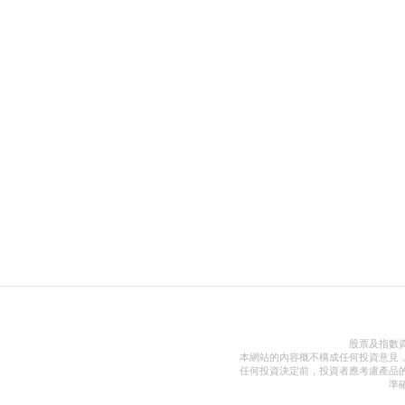
股票及指數
本網站的內容概不構成任何投資意見
任何投資決定前，投資者應考慮產品
準