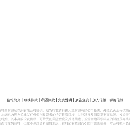
|
|
|
|
|
|
信報簡介
服務條款
私隱條款
免責聲明
廣告查詢
加入信報
聯絡信報
資料由財經智珠網有限公司提供。期貨指數資料由天滙財經有限公司提供。外滙及黃金報價由
，本網站內容亦並非就任何個別投資者的特定投資目標、財務狀況及個別需要而編製。投資者
的特點、其本身的投資目標、可承受的風險程度及其他因素，並適當地尋求獨立的財務及專業
確而可靠的資料，但並不保證資料絕對無誤，資料如有錯漏而令閣下蒙受損失，本公司概不負