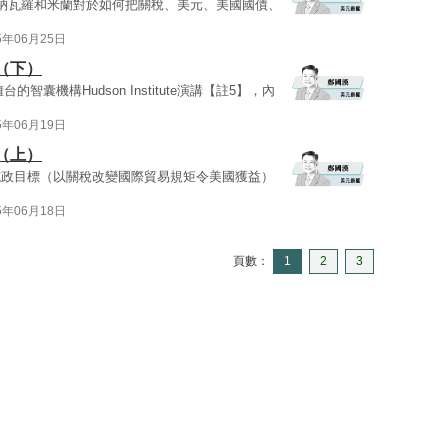
納瓦羅和米蘭對於如何把關稅、美元、美國國債、
5年06月25日
（下）
智囊機構Hudson Institute演講【註5】，內
5年06月19日
（上）
施政目標（以關稅改變國際貿易規矩令美國獲益）
5年06月18日
頁數：
1
2
3