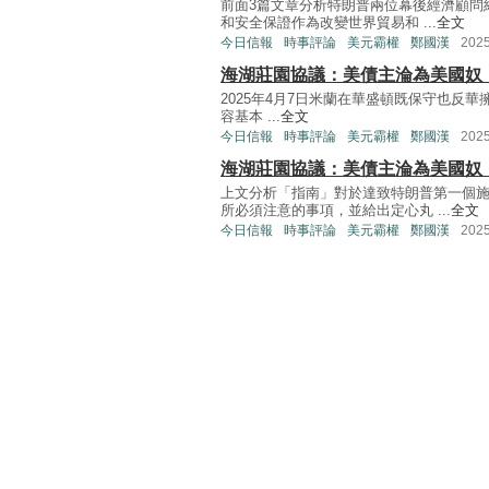
前面3篇文章分析特朗普兩位幕後經濟顧問
和安全保證作為改變世界貿易和 ...
全文
今日信報
時事評論
美元霸權
鄭國漢
202
海湖莊園協議：美債主淪為美國奴
2025年4月7日米蘭在華盛頓既保守也反華擁台的
容基本 ...
全文
今日信報
時事評論
美元霸權
鄭國漢
202
海湖莊園協議：美債主淪為美國奴
上文分析「指南」對於達致特朗普第一個
所必須注意的事項，並給出定心丸 ...
全文
今日信報
時事評論
美元霸權
鄭國漢
202