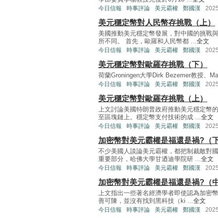
今日信報
時事評論
美元霸權
鄭國漢
202
美元穩定幣對人民幣存挑戰（上）
美國推動美元穩定幣發展，對中國的挑戰
所不同。 首先，歐羅和人民幣都 ...
全文
今日信報
時事評論
美元霸權
鄭國漢
202
美元穩定幣對歐羅存挑戰（下）
荷蘭Groningen大學Dirk Bezemer教授、Maas
今日信報
時事評論
美元霸權
鄭國漢
202
美元穩定幣對歐羅存挑戰（上）
上文討論美國特朗普政府推動美元穩定幣
至區塊鏈上。穩定幣支付技術的成 ...
全文
今日信報
時事評論
美元霸權
鄭國漢
202
加密幣對美元霸權是福還是禍?（
不少美國人談論美元霸權，都把制裁敵對
重要部分，哈佛大學甘迺迪學院研 ...
全文
今日信報
時事評論
美元霸權
鄭國漢
202
加密幣對美元霸權是福還是禍?（
上文指出一些著名經濟學者即使認為加密
善可陳，並沒有找到黑科技（ki ...
全文
今日信報
時事評論
美元霸權
鄭國漢
202