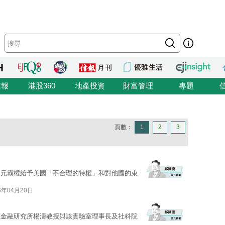
信報
港股360
地產投資
財富管理
專題
頁數：
1
2
3
美元霸權給予美國「不合理的特權」和對他國的束
6年04月20日
院金融研究所楊濤教授與該實驗室理事長及社科院