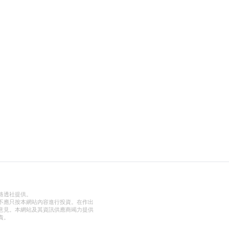
路透社提供。
不應只按本網站內容進行投資。在作出
意見。本網站及其資訊供應商竭力提供
責。