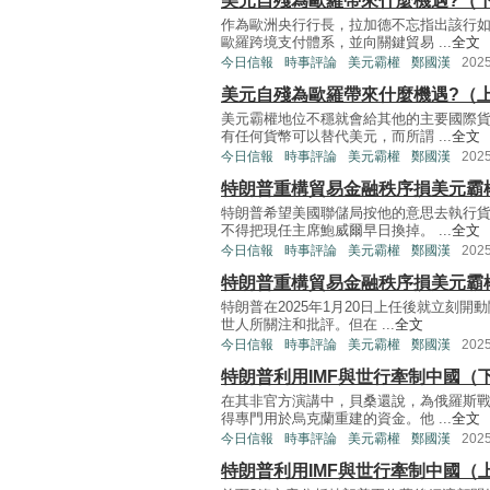
美元自殘為歐羅帶來什麼機遇?（
作為歐洲央行行長，拉加德不忘指出該行
歐羅跨境支付體系，並向關鍵貿易 ...
全文
今日信報
時事評論
美元霸權
鄭國漢
202
美元自殘為歐羅帶來什麼機遇?（
美元霸權地位不穩就會給其他的主要國際
有任何貨幣可以替代美元，而所謂 ...
全文
今日信報
時事評論
美元霸權
鄭國漢
202
特朗普重構貿易金融秩序損美元霸
特朗普希望美國聯儲局按他的意思去執行
不得把現任主席鮑威爾早日換掉。 ...
全文
今日信報
時事評論
美元霸權
鄭國漢
202
特朗普重構貿易金融秩序損美元霸
特朗普在2025年1月20日上任後就立刻
世人所關注和批評。但在 ...
全文
今日信報
時事評論
美元霸權
鄭國漢
202
特朗普利用IMF與世行牽制中國（
在其非官方演講中，貝桑還說，為俄羅斯
得專門用於烏克蘭重建的資金。他 ...
全文
今日信報
時事評論
美元霸權
鄭國漢
202
特朗普利用IMF與世行牽制中國（