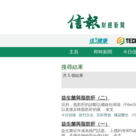
主頁
即時新聞
今日
搜尋結果
共 5 個結果
益生菌與脂肪肝（二）
目前，脂肪肝的診斷以纖維化掃描（Fibro
以直接反映脂肪肝的嚴 ...
全文
今日信報
副刊文化
百科齊放
陳諾醫生
2
益生菌與脂肪肝（一）
益生菌近年成為熱門話題。 人體約有90%
間，非微生物的部分僅佔約 ...
全文