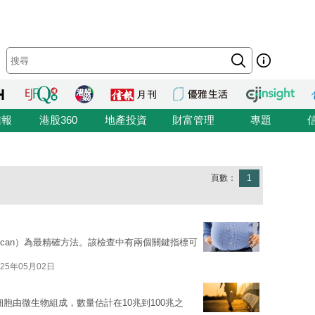
信報
港股360
地產投資
財富管理
專題
頁數：
1
Scan）為最精確方法。該檢查中有兩個關鍵指標可
025年05月02日
細胞由微生物組成，數量估計在10兆到100兆之