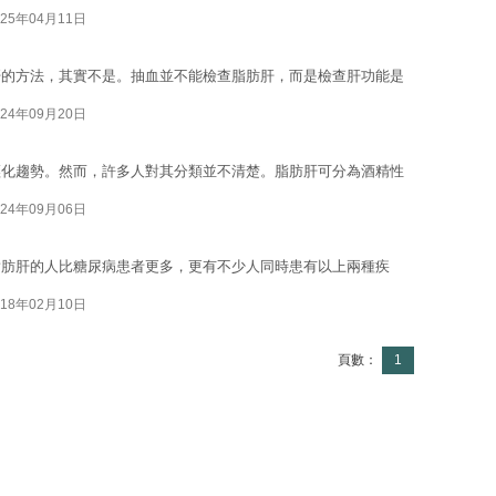
025年04月11日
肝的方法，其實不是。抽血並不能檢查脂肪肝，而是檢查肝功能是
024年09月20日
輕化趨勢。然而，許多人對其分類並不清楚。脂肪肝可分為酒精性
024年09月06日
脂肪肝的人比糖尿病患者更多，更有不少人同時患有以上兩種疾
018年02月10日
頁數：
1