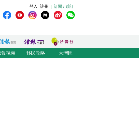
登入
註冊
|
訂閱 / 續訂
信報視頻
移民攻略
大灣區