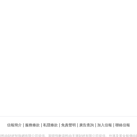
|
|
|
|
|
|
信報簡介
服務條款
私隱條款
免責聲明
廣告查詢
加入信報
聯絡信報
資料由財經智珠網有限公司提供。期貨指數資料由天滙財經有限公司提供。外滙及黃金報價由