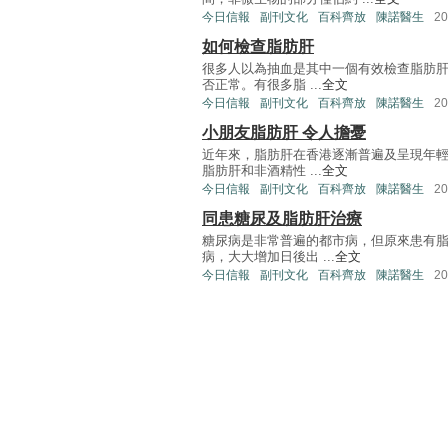
今日信報
副刊文化
百科齊放
陳諾醫生
2
如何檢查脂肪肝
很多人以為抽血是其中一個有效檢查脂肪
否正常。有很多脂 ...
全文
今日信報
副刊文化
百科齊放
陳諾醫生
2
小朋友脂肪肝 令人擔憂
近年來，脂肪肝在香港逐漸普遍及呈現年
脂肪肝和非酒精性 ...
全文
今日信報
副刊文化
百科齊放
陳諾醫生
2
同患糖尿及脂肪肝治療
糖尿病是非常普遍的都市病，但原來患有
病，大大增加日後出 ...
全文
今日信報
副刊文化
百科齊放
陳諾醫生
2