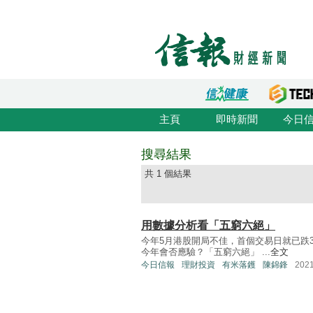
主頁
即時新聞
今日
搜尋結果
共 1 個結果
用數據分析看「五窮六絕」
今年5月港股開局不佳，首個交易日就已跌
今年會否應驗？「五窮六絕」 ...
全文
今日信報
理財投資
有米落鑊
陳錦鋒
202