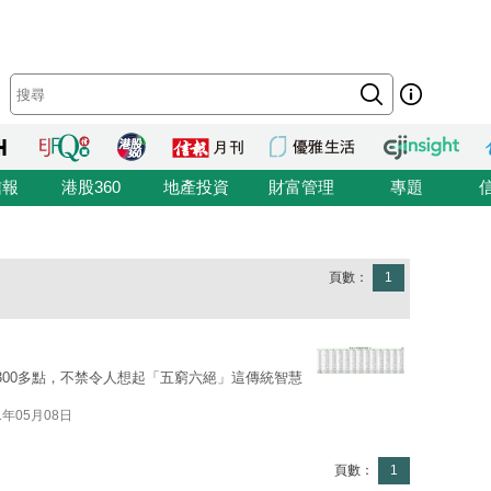
信報
港股360
地產投資
財富管理
專題
頁數：
1
300多點，不禁令人想起「五窮六絕」這傳統智慧
1年05月08日
頁數：
1