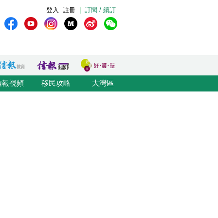
登入
註冊
|
訂閱 / 續訂
信報視頻
移民攻略
大灣區