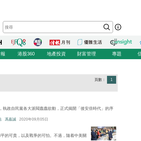
信報
港股360
地產投資
財富管理
專題
頁數：
1
任，執政自民黨各大派閥蠢蠢欲動，正式揭開「後安倍時代」的序
點
馮嘉誠
2020年09月05日
和平的可貴，以及戰爭的可怕。不過，隨着中美關