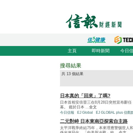
主頁
即時新聞
今日
搜尋結果
共 13 個結果
日本真的「回來」了嗎?
日本首相安倍晉三在8月28日突然宣布辭
幕。 鑑於日本 ...
全文
今日信報
EJ Global
EJ GLOBAL plus 信觀
二元對峙 日本東南亞探索自主路
太平洋戰爭終結75年，本來理應警惕世人
係光速惡化，「中美新冷戰」的 ...
全文