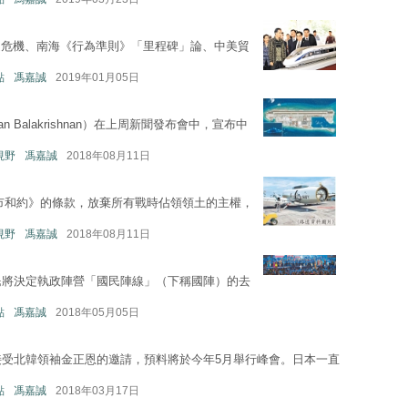
道危機、南海《行為準則》「里程碑」論、中美貿
點
馮嘉誠
2019年01月05日
 Balakrishnan）在上周新聞發布會中，宣布中
地視野
馮嘉誠
2018年08月11日
市和約》的條款，放棄所有戰時佔領領土的主權，
地視野
馮嘉誠
2018年08月11日
民將決定執政陣營「國民陣線」（下稱國陣）的去
點
馮嘉誠
2018年05月05日
接受北韓領袖金正恩的邀請，預料將於今年5月舉行峰會。日本一直
點
馮嘉誠
2018年03月17日