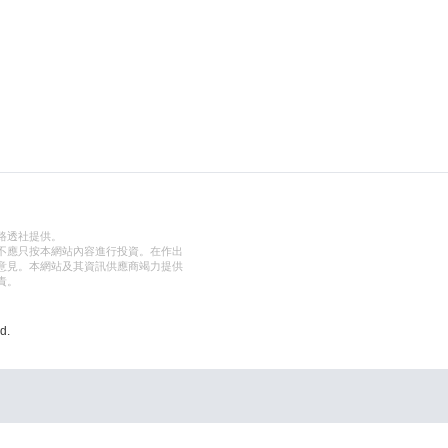
路透社提供。
不應只按本網站內容進行投資。在作出
意見。本網站及其資訊供應商竭力提供
責。
d.