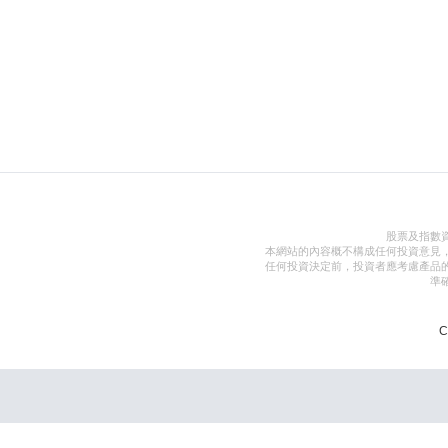
股票及指數
本網站的內容概不構成任何投資意見
任何投資決定前，投資者應考慮產品
準
C