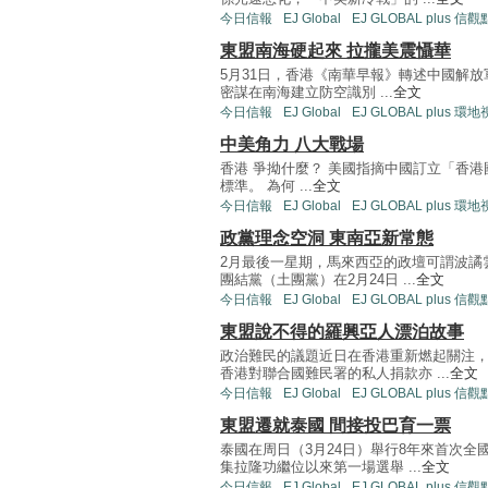
今日信報
EJ Global
EJ GLOBAL plus 信觀
東盟南海硬起來 拉攏美震懾華
5月31日，香港《南華早報》轉述中國解放
密謀在南海建立防空識別 ...
全文
今日信報
EJ Global
EJ GLOBAL plus 環
中美角力 八大戰場
香港 爭拗什麼？ 美國指摘中國訂立「香
標準。 為何 ...
全文
今日信報
EJ Global
EJ GLOBAL plus 環
政黨理念空洞 東南亞新常態
2月最後一星期，馬來西亞的政壇可謂波譎
團結黨（土團黨）在2月24日 ...
全文
今日信報
EJ Global
EJ GLOBAL plus 信觀
東盟說不得的羅興亞人漂泊故事
政治難民的議題近日在香港重新燃起關注
香港對聯合國難民署的私人捐款亦 ...
全文
今日信報
EJ Global
EJ GLOBAL plus 信觀
東盟遷就泰國 間接投巴育一票
泰國在周日（3月24日）舉行8年來首次
集拉隆功繼位以來第一場選舉 ...
全文
今日信報
EJ Global
EJ GLOBAL plus 信觀