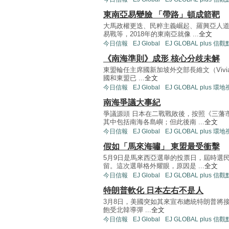
東南亞易變臉 「帶路」頓成箭靶
大馬政權更迭、民粹主義崛起、羅興亞人
易戰等，2018年的東南亞就像 ...
全文
今日信報
EJ Global
EJ GLOBAL plus 信觀
《南海準則》成形 核心分歧未解
東盟輪任主席國新加坡外交部長維文（Vivian
國和東盟已 ...
全文
今日信報
EJ Global
EJ GLOBAL plus 環
南海爭議大事紀
爭議源頭 日本在二戰戰敗後，按照《三藩
其中包括南海各島嶼；但此後南 ...
全文
今日信報
EJ Global
EJ GLOBAL plus 環
假如「馬來海嘯」 東盟最受衝擊
5月9日是馬來西亞選舉的投票日，屆時選
留。這次選舉格外耀眼，原因是 ...
全文
今日信報
EJ Global
EJ GLOBAL plus 信觀
特朗普軟化 日本左右不是人
3月8日，美國突如其來宣布總統特朗普將
飽受北韓導彈 ...
全文
今日信報
EJ Global
EJ GLOBAL plus 信觀