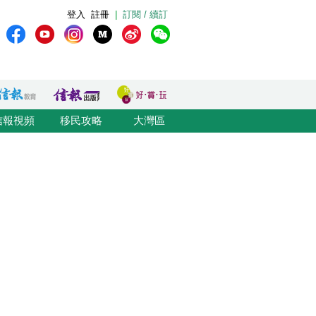
登入
註冊
|
訂閱 / 續訂
信報視頻
移民攻略
大灣區