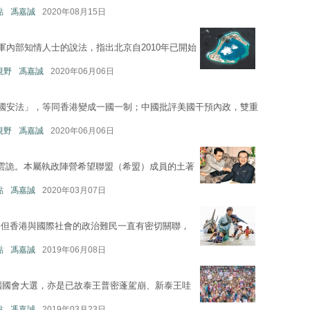
點
馮嘉誠
2020年08月15日
軍內部知情人士的說法，指出北京自2010年已開始
地視野
馮嘉誠
2020年06月06日
港國安法」，等同香港變成一國一制；中國批評美國干預內政，雙重
地視野
馮嘉誠
2020年06月06日
雲詭。本屬執政陣營希望聯盟（希盟）成員的土著
點
馮嘉誠
2020年03月07日
，但香港與國際社會的政治難民一直有密切關聯，
點
馮嘉誠
2019年06月08日
全國國會大選，亦是已故泰王普密蓬駕崩、新泰王哇
點
馮嘉誠
2019年03月23日