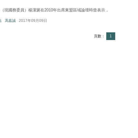
（現國務委員）楊潔篪在2010年出席東盟區域論壇時曾表示，
點
馮嘉誠
2017年09月09日
頁數：
1