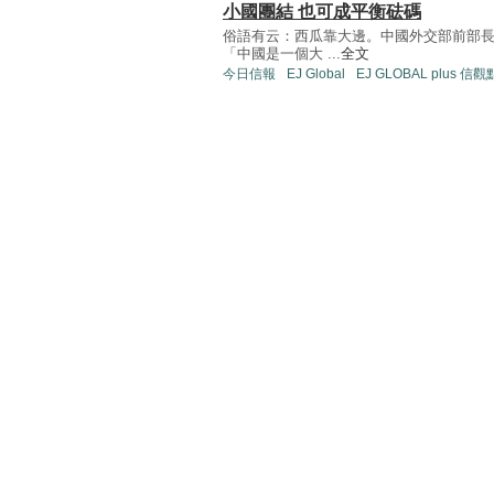
小國團結 也可成平衡砝碼
俗語有云：西瓜靠大邊。中國外交部前部長
「中國是一個大 ...
全文
今日信報
EJ Global
EJ GLOBAL plus 信觀