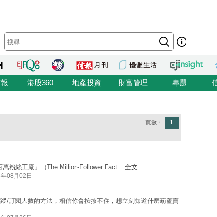
信報
港股360
地產投資
財富管理
專題
頁數：
1
」（The Million-Follower Fact ...
全文
3年08月02日
蹤/訂閱人數的方法，相信你會按捺不住，想立刻知道什麼葫蘆賣