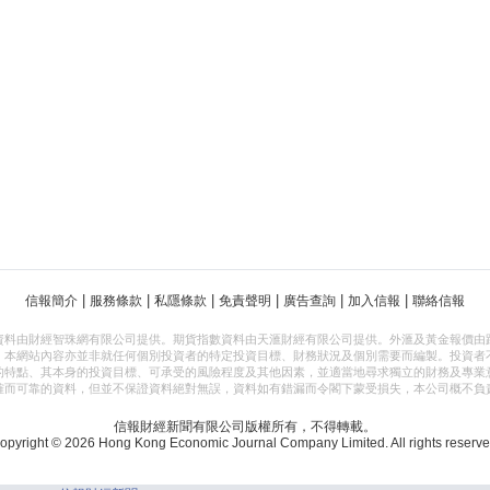
|
|
|
|
|
|
信報簡介
服務條款
私隱條款
免責聲明
廣告查詢
加入信報
聯絡信報
資料由財經智珠網有限公司提供。期貨指數資料由天滙財經有限公司提供。外滙及黃金報價由
，本網站內容亦並非就任何個別投資者的特定投資目標、財務狀況及個別需要而編製。投資者
的特點、其本身的投資目標、可承受的風險程度及其他因素，並適當地尋求獨立的財務及專業
確而可靠的資料，但並不保證資料絕對無誤，資料如有錯漏而令閣下蒙受損失，本公司概不負
信報財經新聞有限公司版權所有，不得轉載。
opyright © 2026 Hong Kong Economic Journal Company Limited. All rights reserve