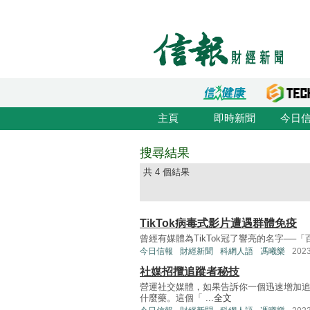
主頁
即時新聞
今日
搜尋結果
共 4 個結果
TikTok病毒式影片遭遇群體免疫
曾經有媒體為TikTok冠了響亮的名字──「百萬粉絲工廠
今日信報
財經新聞
科網人語
馮曦樂
202
社媒招攬追蹤者秘技
營運社交媒體，如果告訴你一個迅速增加追
什麼藥。這個「 ...
全文