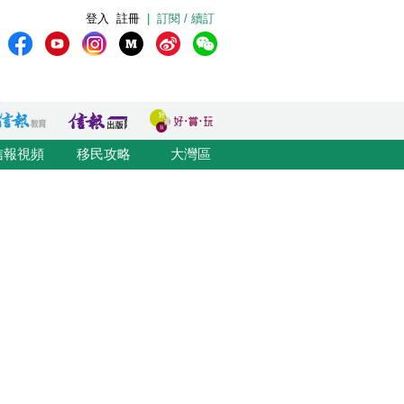
登入
註冊
|
訂閱 / 續訂
信報視頻
移民攻略
大灣區