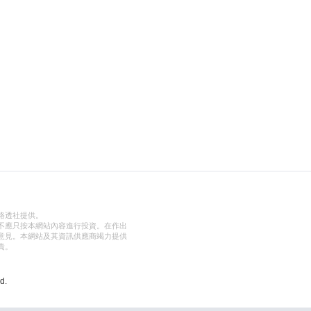
路透社提供。
不應只按本網站內容進行投資。在作出
意見。本網站及其資訊供應商竭力提供
責。
d.