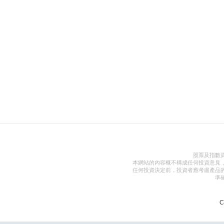
股票及指數
本網站的內容概不構成任何投資意見
任何投資決定前，投資者應考慮產品
準
C