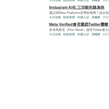
今日信報
財經新聞
科網人語
馮曦樂
202
Instagram AI化 三功能先賭為快
還記得Meta Platforms首季財報嗎？該企
今日信報
財經新聞
科網人語
馮曦樂
202
Meta Verified會否重蹈Twitter覆轍
多得馬斯克（Elon Musk）接管Twitter後大推
今日信報
財經新聞
科網人語
馮曦樂
202