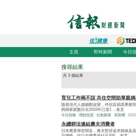
主頁
即時新聞
今日
搜尋結果
共 3 個結果
育兒工作兩不誤 共住空間助單親媽
隨着現代人婚姻觀改變，伴侶容易因摩擦
媽媽家庭數目在2016年已達1 ...
全文
今日信報
理財投資
社創群英
高智櫻
202
永續耕法連結農夫消費者
日本農業舉世聞名，農夫堅持追求精緻及
品價格，估計全國農地佔近400 ...
全文