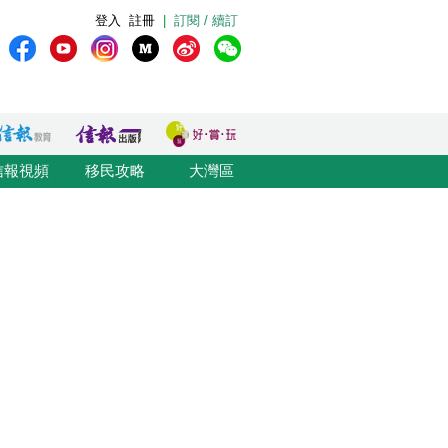
登入
註冊
|
訂閱 / 續訂
信報視頻
移民攻略
大灣區