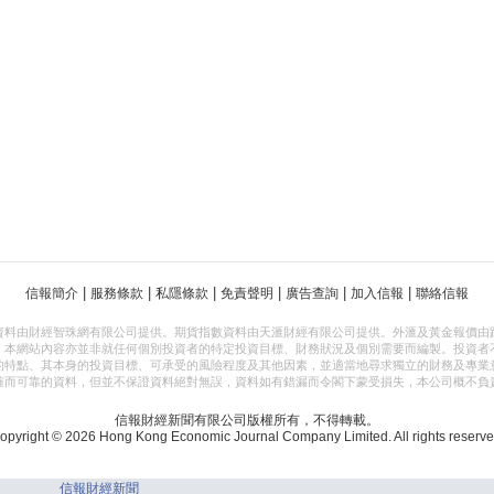
|
|
|
|
|
|
信報簡介
服務條款
私隱條款
免責聲明
廣告查詢
加入信報
聯絡信報
資料由財經智珠網有限公司提供。期貨指數資料由天滙財經有限公司提供。外滙及黃金報價由
，本網站內容亦並非就任何個別投資者的特定投資目標、財務狀況及個別需要而編製。投資者
的特點、其本身的投資目標、可承受的風險程度及其他因素，並適當地尋求獨立的財務及專業
確而可靠的資料，但並不保證資料絕對無誤，資料如有錯漏而令閣下蒙受損失，本公司概不負
信報財經新聞有限公司版權所有，不得轉載。
opyright © 2026 Hong Kong Economic Journal Company Limited. All rights reserve
信報財經新聞