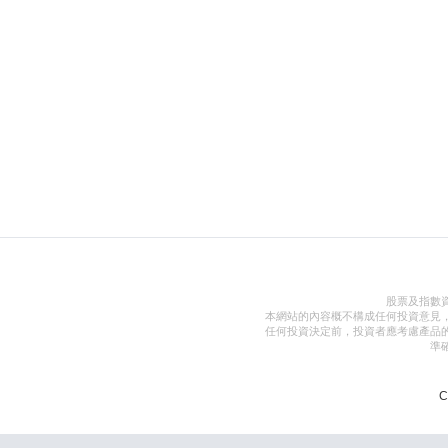
股票及指數
本網站的內容概不構成任何投資意見
任何投資決定前，投資者應考慮產品
準
C