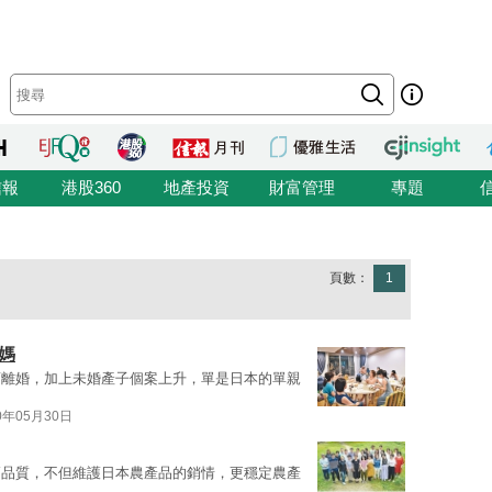
信報
港股360
地產投資
財富管理
專題
頁數：
1
媽
而離婚，加上未婚產子個案上升，單是日本的單親
0年05月30日
高品質，不但維護日本農產品的銷情，更穩定農產