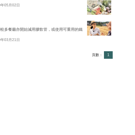
0年05月02日
港較多餐廳亦開始減用膠飲管，或使用可重用的鐵
0年03月21日
頁數：
1