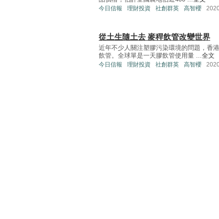
今日信報
理財投資
社創群英
高智櫻
202
從土生隨土去 麥稈飲管改變世界
近年不少人關注塑膠污染環境的問題，香
飲管。全球單是一天膠飲管使用量 ...
全文
今日信報
理財投資
社創群英
高智櫻
202