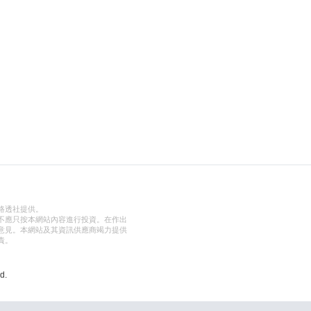
路透社提供。
不應只按本網站內容進行投資。在作出
意見。本網站及其資訊供應商竭力提供
責。
d.